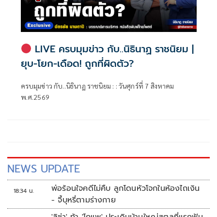
LIVE ครบมุมข่าว กับ..นิธินาฏ ราชนิยม |
ยุบ-โยก-เดือด! ถูกที่ผิดตัว?
ครบมุมข่าว กับ..นิธินาฏ ราชนิยม : : วันศุกร์ที่ 7 สิงหาคม
พ.ศ.2569
NEWS UPDATE
พ่อร้อนใจคดีไม่คืบ ลูกโดนหัวโจกในห้องไถเงิน
18:34 น.
- จี้บุหรี่ตามร่างกาย
'ลิซ่า' ท้า 'โกแพ' ประเดิมบ้านใหญ่สตูลที่แรกฟัน