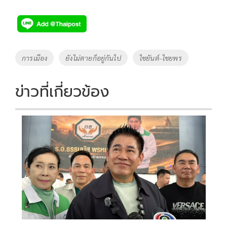
ac
wi
o
n
h
e
tt
p
e
ar
b
er
y
e
o
Li
Tags
การเมือง
ยังไม่ตายก็อยู่กันไป
ไชยันต์-ไชยพร
o
n
k
k
ข่าวที่เกี่ยวข้อง