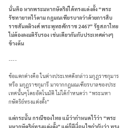
นั่นคือ หากพระมหากษัตริย์ได้ทรงแต่งตั้ง
“พระ
รัชทายาทไว้ตาม กฎมณเฑียรบาลว่าด้วยการสืบ
ราชสันตติวงศ์ พระพุทธศักราช 2467” รัฐสภาไทย
ไม่ต้องลงมติรับรอง เช่นเดียวกันกับประเทศต่างๆ
ข้างต้น
----
ข้อแตกต่างคือ ในต่างประเทศดังกล่าว มกุฎราชกุมาร
หรือ มกุฎราชกุมารี มาจากกฎมณเฑียรบาลของประ
เทศนั้นๆโดยอัตโนมัติ ไม่ได้กำหนดว่า “พระมหา
กษัตริย์ทรงแต่งตั้ง”
แต่กระนั้น กรณีของไทย แม้ว่ากำหนดไว้ว่า
“พระ
มหากษัตริย์ทรงแต่งตั้ง” แต่ก็มีเงื่อนไขกำกับว่า ทรง