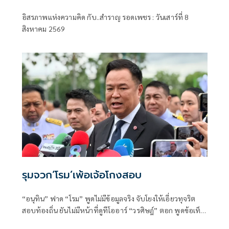
.ระเบียบโลกใหม่ในตะวันออกกลาง…. |
อิสรภาพแห่งความคิด กับ..สำราญ รอดเพชร : วันเสาร์ที่ 8
อิสรภาพแห่งความคิด กับ..สำราญ รอด
สิงหาคม 2569
เพชร
รุมจวก‘โรม’เพ้อเจ้อโกงสอบ
“อนุทิน” ฟาด “โรม” พูดไม่มีข้อมูลจริง จับโยงให้เอี่ยวทุจริต
สอบท้องถิ่น ยันไม่มีหน้าที่ดูทีโออาร์ “วรศิษฎ์” ตอก พูดข้อเท็จ
จริงไม่ครบ