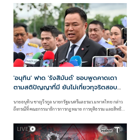
'อนุทิน' ฟาด 'รังสิมันต์' ชอบพูดคาดเดา
ตามสติปัญญาที่มี ยันไม่เกี่ยวทุจริตสอบ
ท้องถิ่น
นายอนุทิน ชาญวีรกูล นายกรัฐมนตรีและรมว.มหาดไทย กล่าว
ถึงกรณีที่คณะกรรมาธิการการกฎหมาย การยุติธรรม และสิทธิ
มนุษยชน สภาผู้แทนราษฎร ที่มี นายรังสิมันต์ โรม เป็นประธาน
กรรมาธิการ มีการอ้างชื่อนายกรัฐมนตรี เข้าไปเกี่ยวข้องกับการ
ทุจริตสอบท้องถิ่น