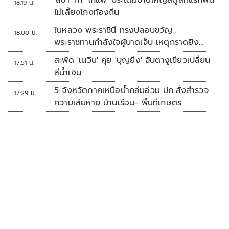
18:19 น.
ไม่เลี้ยงโกงท้องถิ่น
ในหลวง พระราชินี ทรงปลอบขวัญ
18:00 น.
พระราชทานกำลังใจผู้บาดเจ็บ เหตุกราดยิง
รร.เทพศิรินทร์นนทบุรี
สะพัด 'เนวิน' คุย 'บุญยิ่ง' จับตางูเขียวเปลี่ยน
17:51 น.
สีน้ำเงิน
5 จังหวัดภาคเหนือน้ำถล่มอ่วม ปภ.สั่งสำรวจ
17:29 น.
ความเสียหาย บ้านเรือน- พื้นที่เกษตร