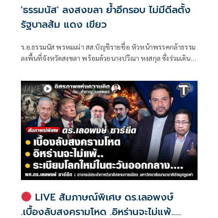
'ธรรมนัส' ลงสงขลา ย้ำอีกรอบ ไม่มีดีลตั้ง
รัฐบาลส้ม แดง เขียว
ร.อ.ธรรมนัส พรหมเผ่า สส.บัญชีรายชื่อ หัวหน้าพรรคกล้าธรรม
ลงพื้นที่จังหวัดสงขลา พร้อมด้วยนางปวีณา หงสกุล ซึ่งร่วมเดิน
ทางมาด้วย เพื่อพบปะนายเดชอิศม์ ขาวทอง และสมาชิกพรรค
ณ ที่ทำการนายเดชอิศม์ โดยมีการประชุมหารือแนวทางการ
ทำงานและขับเคลื่อนนโยบายในพื้นที่ ก่อนเดินทางต่อไปยัง
จังหวัดพัทลุง
LIVE สัมภาษณ์พิเศษ ดร.เลอพงษ์
.เบื้องลับสงครามโหด .อิหร่านจะไม่แพ้..