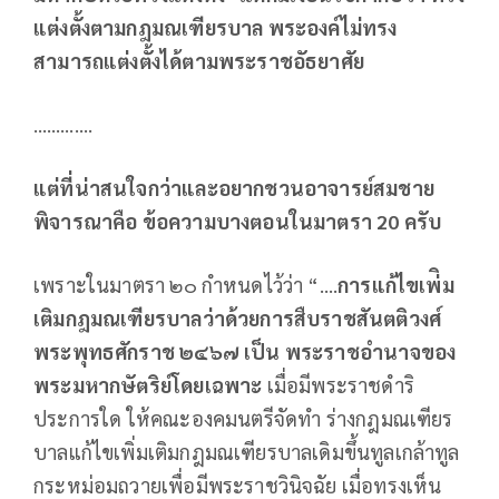
แต่งตั้งตามกฎมณเฑียรบาล พระองค์ไม่ทรง
สามารถแต่งตั้งได้ตามพระราชอัธยาศัย
………….
แต่ที่น่าสนใจกว่าและอยากชวนอาจารย์สมชาย
พิจารณาคือ ข้อความบางตอนในมาตรา
20 ครับ
เพราะในมาตรา ๒๐ กำหนดไว้ว่า “….
การแก้ไขเพ่ิม
เติมกฎมณเฑียรบาลว่าด้วยการสืบราชสันตติวงศ์
พระพุทธศักราช ๒๔๖๗ เป็น พระราชอํานาจของ
พระมหากษัตริย์โดยเฉพาะ
เมื่อมีพระราชดําริ
ประการใด ให้คณะองคมนตรีจัดทํา ร่างกฎมณเฑียร
บาลแก้ไขเพิ่มเติมกฎมณเฑียรบาลเดิมขึ้นทูลเกล้าทูล
กระหม่อมถวายเพื่อมีพระราชวินิจฉัย เมื่อทรงเห็น