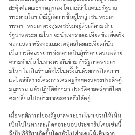
สะดุ้งต่อคณะราษฎรเอง โดยแม้ว่าในคณะรัฐบาล
พระยามโนฯ ยังมีผู้ก่อการชั้นผู้ใหญ่ เช่น พระยา
พหลฯ พระยาทรงสุรเดชร่วมอยู่ด้วยก็ตาม ฝ่าย
รัฐบาลพระยามโนฯ จะนำเอารายละเอียดข้อเท็จจริง
ออกแสดง หรือจะแถลงเหตุผลโดยละเอียดก็นับ
เป็นการผิดมรรยาท จึงกลายเป็นผู้ทำลายตนเองด้วย
ความจำเป็น ในทางตรงกันข้าม ถ้ารัฐบาลพระยา
มโนฯ ไม่เป็นห้ามล้อไว้ในครั้งนั้นด้วยการปิดสภาฯ
แต่ไพล่จัดวางโครงการเศรษฐกิจของหลวงประดิษฐ์
มนูธรรม แล้วปฏิบัติต่อๆมา ประวัติศาสตร์ชาติไทย
คงเปลี่ยนไปอย่างยากจะคาดถึงได้อยู่
เมื่อพฤติการณ์ของรัฐบาลพระยามโนฯ ชวนให้เห็น
เป็นไปในทางละเมิดต่อระบอบประชาธิปไตยเช่นนี้
จึงมีปฏิกิริยาเกิดขึ้นโดยทั่วไป สำแดงให้เห็นจาก