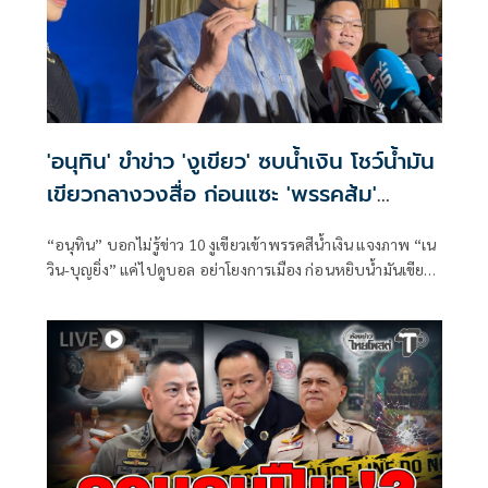
'อนุทิน' ขำข่าว 'งูเขียว' ซบน้ำเงิน โชว์น้ำมัน
เขียวกลางวงสื่อ ก่อนแซะ 'พรรคส้ม'
กระโดดงับอีกแล้ว
“อนุทิน” บอกไม่รู้ข่าว 10 งูเขียวเข้าพรรคสีน้ำเงิน แจงภาพ “เน
วิน-บุญยิ่ง” แค่ไปดูบอล อย่าโยงการเมือง ก่อนหยิบน้ำมันเขียว
โชว์