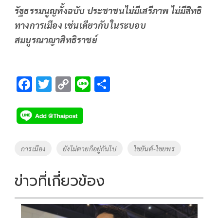
รัฐธรรมนูญทั้งฉบับ ประชาชนไม่มีเสรีภาพ ไม่มีสิทธิ
ทางการเมือง เช่นเดียวกับในระบอบ
สมบูรณาญาสิทธิราชย์
F
T
C
Li
S
ac
wi
o
n
h
e
tt
p
e
ar
b
er
y
e
o
Li
Tags
การเมือง
ยังไม่ตายก็อยู่กันไป
ไชยันต์-ไชยพร
o
n
k
k
ข่าวที่เกี่ยวข้อง