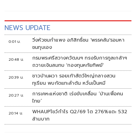
ทำงานและขับเคลื่อนนโยบายในพื้นที่ ก่อนเดินทางต่อไปยัง
จังหวัดพัทลุง
NEWS UPDATE
วิ่งหัวชนกำแพง อภิสิทธิ์ชน 'พรรคส้ม'รอมหา
0:01 น.
ชนทุบเอง
กรมพระศรีสวางควัฒนฯ ทรงรับการทูลเกล้าฯ
20:48 น.
ถวายเงินสมทบ 'กองทุนหทัยทิพย์'
ชาวบ้านผวา รอยเท้าสัตว์ใหญ่กลางสวน
20:39 น.
ทุเรียน พบกัดแทะลำต้น หวั่นเป็นหมี
การเคหะแห่งชาติ เร่งขับเคลื่อน ‘บ้านเพื่อคน
20:27 น.
ไทย’
WHAUPโชว์กำไร Q2/69 โต 276%แตะ 532
20:14 น.
ล้านบาท