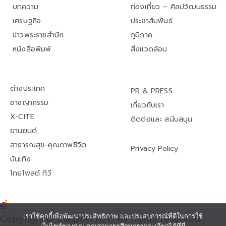
บทความ
ท่องเที่ยว – ศิลปวัฒนธรรม
เศรษฐกิจ
ประชาสัมพันธ์
ข่าวพระราชสำนัก
ภูมิภาค
หนังสือพิมพ์
สิ่งแวดล้อม
ต่างประเทศ
PR & PRESS
อาชญากรรม
เกี่ยวกับเรา
X-CITE
ติดต่อและ สนับสนุน
ยานยนต์
สาธารณสุข-คุณภาพชีวิต
Privacy Policy
บันเทิง
ไทยโพสต์ ทีวี
เราใช้คุกกี้เพื่อพัฒนาประสิทธิภาพ และประสบการณ์ที่ดีในการใช้
Copyright© thaipost.net, All rights reserved.,