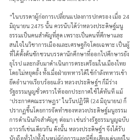
“ในบรรดาผู้ก่อการเปลี่ยนแปลงการปกครอง เมื่อ 24
มิถุนายน 2475 นั้น ควรนับได้ว่าหลวงประดิษฐ์มนู
ธรรมเป็นคนสำคัญที่สุด เพราะเป็นคนที่ศึกษาและ
สนใจในวิชาการเมืองและเศรษฐกิจโดยเฉพาะ เป็นผู้
ที่ได้ตั้งต้นชักชวนบรรดานักศึกษาที่ออกไปศึกษารยัง
ยุโรป และกลับมาดำเนินการตระเตรียมในเมืองไทย
โดยไม่หยุดยั้ง ทั้งเมื่อฝ่ายทหารได้ใช้กำลังทหารเข้า
ยึดอำนาจเรียบร้อยแล้ว หลวงประดิษฐ์ฯ ก็มีร่าง
รัฐธรรมนูญชั่วคราวให้ออกประกาศใช้ได้ทันที แม้
‘ประกาศคณะราษฎร’ ในวันปฏิวัติ (24 มิถุนายน) ก็
ปรากฏขึ้นโดยการจัดทำของหลวงประดิษฐ์มนูธรรม
การดำเนินกิจสำคัญๆ ต่อมา เช่นร่างรัฐธรรมนูญฉบับ
ถาวรก็เช่นเดียวกัน ดังนั้น หลวงประดิษฐ์ฯ จึงได้รับ
นับถือทั่วไปทั้งในหมู่ผู้ก่อการและมีชื่อเสียงเด่นอยู่ใน