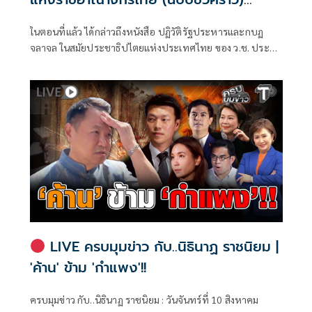
พุทธศักราช 2490 (ตอนที่ 18): พระราช
ในตอนที่แล้ว ได้กล่าวถึงหนังสือ ปฏิวัติรัฐประหารและกบฏ
หัตถเลขาในหลวงรัชกาลที่ 9 สนับสนุน
จลาจล ในสมัยประชาธิปไตยแห่งประเทศไทย ของ ว.ช. ประสัง
รัฐประหารของจอมพล ป. จริงหรือมั่ว ?
สิต ที่ติพิมพ์เผยแพร่ในปี พ.ศ. 2492
LIVE ครบมุมข่าว กับ..นิธินาฏ ราชนิยม |
'ค้าน' ข้าม 'กำแพง'!!
ครบมุมข่าว กับ..นิธินาฏ ราชนิยม : วันจันทร์ที่ 10 สิงหาคม