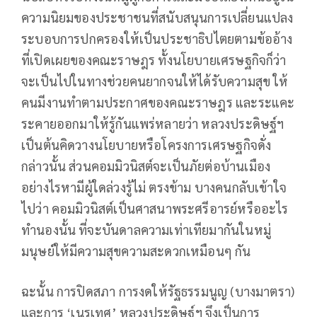
ความนิยมของประชาชนที่สนับสนุนการเปลี่ยนแปลง
ระบอบการปกครองให้เป็นประชาธิปไตยตามข้ออ้าง
ที่เปิดเผยของคณะราษฎร ทั้งนโยบายเศรษฐกิจก็ว่า
จะเป็นไปในทางช่วยคนยากจนให้ได้รับความสุข ให้
คนมีงานทำตามประกาศของคณะราษฎร และระแคะ
ระคายออกมาให้รู้กันแพร่หลายว่า หลวงประดิษฐ์ฯ
เป็นต้นคิดวางนโยบายหรือโครงการเศรษฐกิจดั่ง
กล่าวนั้น ส่วนคอมมิวนิสต์จะเป็นภัยต่อบ้านเมือง
อย่างไรหามีผู้ใดล่วงรู้ไม่ ตรงข้าม บางคนกลับเข้าใจ
ไปว่า คอมมิวนิสต์เป็นศาสนาพระศรีอารย์หรืออะไร
ทำนองนั้น ที่จะบันดาลความเท่าเทียมากันในหมู่
มนุษย์ให้มีความสุขความสะดวกเหมือนๆ กัน
ฉะนั้น การปิดสภา การงดให้รัฐธรรมนูญ (บางมาตรา)
และการ ‘เนรเทศ’ หลวงประดิษฐ์ฯ จึงเป็นการ