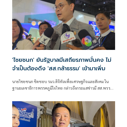
'ไชยชนก' ยันรัฐบาลมีเสถียรภาพมั่นคง ไม่
จำเป็นต้องดึง 'สส.กล้าธรรม' เข้ามาเพิ่ม
นายไชยชนก ชิดชอบ รมว.ดิจิทัลเพื่อเศรษฐกิจและสังคม ใน
ฐานะเลขาธิการพรรคภูมิใจไทย กล่าวถึงกระแสข่าวมี สส.พรรค
กล้าธรรม (กธ.) 10 คน ในกลุ่มนางบุญยิ่ง นิติกาญจนา สส.ราชบุรี
พรรค กธ. จะย้ายไปอยู่กับพรรคภูมิใจไทยในการเลือกตั้งครั้ง
หน้า และเพื่อเติมเสียงให้รัฐบาล ว่า รัฐบาลมีเสถียรภาพและมี
ความมั่นคงมากๆ ไม่ใช่แค่เพียงพรรคเรา แต่เรายังมีพรรคร่วม
รัฐบาลเป็นพันธมิตร เพราะฉะนั้นในเรื่องเสถียรภาพตนคิดว่ามี
ส่วนที่มีการถามเมื่อสักครู่ว่ามีการเติมเสียงนั้นตนไม่ได้ยิน