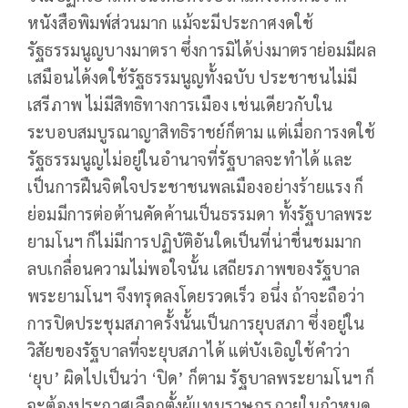
หนังสือพิมพ์ส่วนมาก แม้จะมีประกาศงดใช้
รัฐธรรมนูญบางมาตรา ซึ่งการมิได้บ่งมาตราย่อมมีผล
เสมือนได้งดใช้รัฐธรรมนูญทั้งฉบับ ประชาชนไม่มี
เสรีภาพ ไม่มีสิทธิทางการเมือง เช่นเดียวกับใน
ระบอบสมบูรณาญาสิทธิราชย์ก็ตาม แต่เมื่อการงดใช้
รัฐธรรมนูญไม่อยู่ในอำนาจที่รัฐบาลจะทำได้ และ
เป็นการฝืนจิตใจประชาชนพลเมืองอย่างร้ายแรง ก็
ย่อมมีการต่อต้านคัดค้านเป็นธรรมดา ทั้งรัฐบาลพระ
ยามโนฯ ก็ไม่มีการปฏิบัติอันใดเป็นที่น่าชื่นชมมาก
ลบเกลื่อนความไม่พอใจนั้น เสถียรภาพของรัฐบาล
พระยามโนฯ จึงทรุดลงโดยรวดเร็ว อนึ่ง ถ้าจะถือว่า
การปิดประชุมสภาครั้งนั้นเป็นการยุบสภา ซึ่งอยู่ใน
วิสัยของรัฐบาลที่จะยุบสภาได้ แต่บังเอิญใช้คำว่า
‘ยุบ’ ผิดไปเป็นว่า ‘ปิด’ ก็ตาม รัฐบาลพระยามโนฯ ก็
จะต้องประกาศเลือกตั้งผู้แทนราษฎรภายในกำหนด