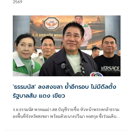
2569
'ธรรมนัส' ลงสงขลา ย้ำอีกรอบ ไม่มีดีลตั้ง
รัฐบาลส้ม แดง เขียว
ร.อ.ธรรมนัส พรหมเผ่า สส.บัญชีรายชื่อ หัวหน้าพรรคกล้าธรรม
ลงพื้นที่จังหวัดสงขลา พร้อมด้วยนางปวีณา หงสกุล ซึ่งร่วมเดิน
ทางมาด้วย เพื่อพบปะนายเดชอิศม์ ขาวทอง และสมาชิกพรรค
ณ ที่ทำการนายเดชอิศม์ โดยมีการประชุมหารือแนวทางการ