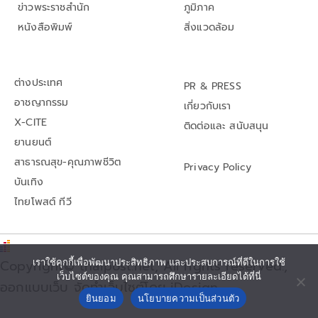
ข่าวพระราชสำนัก
ภูมิภาค
หนังสือพิมพ์
สิ่งแวดล้อม
ต่างประเทศ
PR & PRESS
อาชญากรรม
เกี่ยวกับเรา
X-CITE
ติดต่อและ สนับสนุน
ยานยนต์
สาธารณสุข-คุณภาพชีวิต
Privacy Policy
บันเทิง
ไทยโพสต์ ทีวี
Copyright© thaipost.net, All rights reserved.,
เราใช้คุกกี้เพื่อพัฒนาประสิทธิภาพ และประสบการณ์ที่ดีในการใช้
เว็บไซต์ของคุณ คุณสามารถศึกษารายละเอียดได้ที่นี่
ออกแบบเว็บ จัดทำเว็บไซต์โดย iDesign
ยินยอม
นโยบายความเป็นส่วนตัว