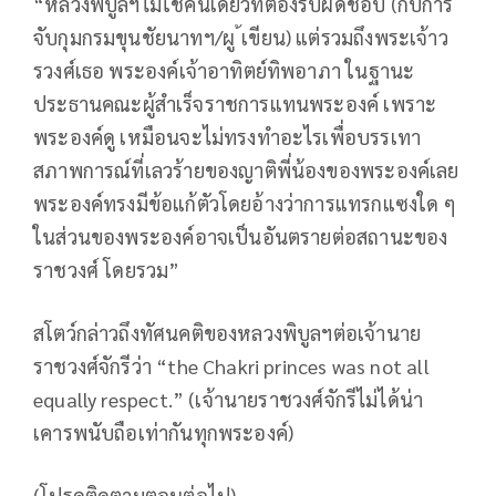
“หลวงพิบูลฯไม่ใช่คนเดียวที่ต้องรับผิดชอบ (กับการ
จับกุมกรมขุนชัยนาทฯ/ผู ้เขียน) แต่รวมถึงพระเจ้าว
รวงศ์เธอ พระองค์เจ้าอาทิตย์ทิพอาภา ในฐานะ
ประธานคณะผู้สำเร็จราชการแทนพระองค์ เพราะ
พระองค์ดู เหมือนจะไม่ทรงทำอะไรเพื่อบรรเทา
สภาพการณ์ที่เลวร้ายของญาติพี่น้องของพระองค์เลย
พระองค์ทรงมีข้อแก้ตัวโดยอ้างว่าการแทรกแซงใด ๆ
ในส่วนของพระองค์อาจเป็นอันตรายต่อสถานะของ
ราชวงศ์ โดยรวม”
สโตว์กล่าวถึงทัศนคติของหลวงพิบูลฯต่อเจ้านาย
ราชวงศ์จักรีว่า “the Chakri princes was not all
equally respect.” (เจ้านายราชวงศ์จักรีไม่ได้น่า
เคารพนับถือเท่ากันทุกพระองค์)
(โปรดติดตามตอนต่อไป)