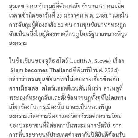
สุรเดช 3 คน จับกุมผู้ที่ต้องสงสัย จำนวน 51 คน เมื่อ
เวลาเช้ามืดของวันที่ 29 มกราคม พ.ศ. 2481” และใน
การจับกุมผู้ต้องสงสัย 51 คน กรมขุนชัยนาทฯทรงถูก
จับเป็นหนึ่งในผู้ต้องหาคดีกบฏโดยรัฐบาลหลวงพิบูล
สงคราม
ในข้อเขียนของ จูดิธ สโตว์ (Judith A. Stowe) เรื่อง
Siam becomes Thailand
ตีพิมพ์ปี พ.ศ. 2534)
กล่าวว่า
กรมขุนชัยนาทฯไม่เคยทรงเกี่ยวข้องกับ
การเมืองเลย
สโตว์และสตีเวนสันเห็นว่า สาเหตุที่
พระองค์ทรงถูกจับและตั้งข้อหากบฏทั้งๆที่ไม่คยทรง
เกี่ยวข้องกับการเมืองนั้น น่าจะเป็นหลวงพิบูล
สงครามเกิดความริษยาและวิตกกังวลต่อความนิยม
ของประชาชนที่มีต่อสถาบันพระมหากษัตริย์ จาก
การที่ประชาชนทัประเทศต่างพากันปิติยินดีต้อนรับ