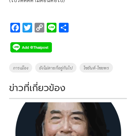
F
T
C
Li
S
ac
wi
o
n
h
e
tt
p
e
ar
b
er
y
e
o
Li
Tags
การเมือง
ยังไม่ตายก็อยู่กันไป
ไชยันต์-ไชยพร
o
n
k
k
ข่าวที่เกี่ยวข้อง