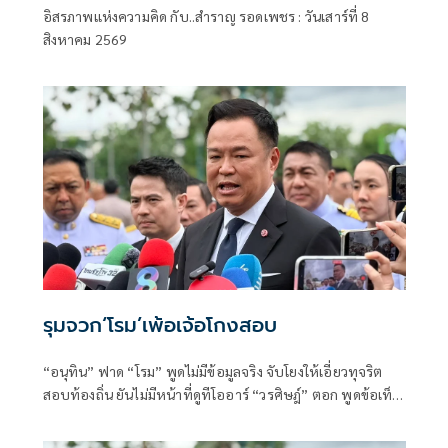
อิสรภาพแห่งความคิด กับ..สำราญ รอดเพชร : วันเสาร์ที่ 8
อิสรภาพแห่งความคิด กับ..สำราญ รอด
สิงหาคม 2569
เพชร
รุมจวก‘โรม’เพ้อเจ้อโกงสอบ
“อนุทิน” ฟาด “โรม” พูดไม่มีข้อมูลจริง จับโยงให้เอี่ยวทุจริต
สอบท้องถิ่น ยันไม่มีหน้าที่ดูทีโออาร์ “วรศิษฎ์” ตอก พูดข้อเท็จ
จริงไม่ครบ