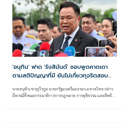
'อนุทิน' ฟาด 'รังสิมันต์' ชอบพูดคาดเดา
ตามสติปัญญาที่มี ยันไม่เกี่ยวทุจริตสอบ
ท้องถิ่น
นายอนุทิน ชาญวีรกูล นายกรัฐมนตรีและรมว.มหาดไทย กล่าว
ถึงกรณีที่คณะกรรมาธิการการกฎหมาย การยุติธรรม และสิทธิ
มนุษยชน สภาผู้แทนราษฎร ที่มี นายรังสิมันต์ โรม เป็นประธาน
กรรมาธิการ มีการอ้างชื่อนายกรัฐมนตรี เข้าไปเกี่ยวข้องกับการ
ทุจริตสอบท้องถิ่น