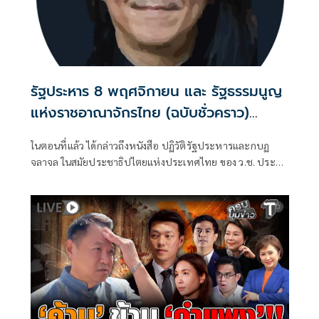
รัฐประหาร 8 พฤศจิกายน และ รัฐธรรมนูญ
แห่งราชอาณาจักรไทย (ฉบับชั่วคราว)
พุทธศักราช 2490 (ตอนที่ 18): พระราช
ในตอนที่แล้ว ได้กล่าวถึงหนังสือ ปฏิวัติรัฐประหารและกบฏ
หัตถเลขาในหลวงรัชกาลที่ 9 สนับสนุน
จลาจล ในสมัยประชาธิปไตยแห่งประเทศไทย ของ ว.ช. ประสัง
รัฐประหารของจอมพล ป. จริงหรือมั่ว ?
สิต ที่ติพิมพ์เผยแพร่ในปี พ.ศ. 2492