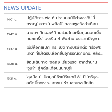
NEWS UPDATE
ปฏิบัติการเฟส 6 ปราบนอมินีต่างชาติ! 'บิ๊
14:01 น.
กราญ' ควง 'นพศิลป์' ทลายพูลวิลล่าเถื่อน
หัวหิน
นายกฯ คิกออฟ 'ไทยช่วยไทยเพิ่มทุนดอกเบี้ย
13:47 น.
คนละครึ่ง' วงเงิน 4 พันล้าน บรรเทาปัญหา
ปากท้อง
ไม่มีล็อกสเปก! ทร. เปิดทางบริษัทต่อ 'เรือฟริ
13:37 น.
เกต' ที่ไม่ได้รับเลือกยื่นอุทธรณ์ตามกม. หลัง
เซ็นอนุมัติเรียบร้อย
ย้อนเส้นทาง 'ฉลอง เรี่ยวแรง' จากตำนาน
13:28 น.
'งูเห่า' สู่คดีสะเทือนนนทบุรี!
'ลุงป้อม' เปิดมูลนิธิฯเบิร์ธเดย์ 81 ปี 'ตรีนุช-
13:21 น.
อดีตบิ๊กทหาร-เอกชน' ร่วมอวยพรคึกคัก