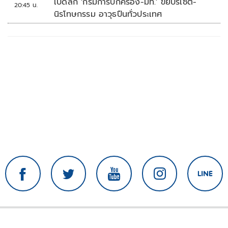
เปิดลึก 'กรมการปกครอง-มท.' ขยับรีเซ็ต-
20:45 น.
นิรโทษกรรม อาวุธปืนทั่วประเทศ