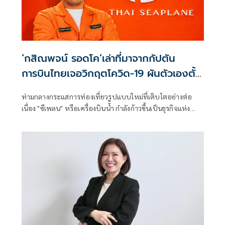
‘กสิณพจน์ รอดโค’เล่าที่มาจากกัปตัน
การบินไทยเจอวิกฤตโควิด-19 ผันตัวเองตั้ง
บริษัทต่อยอดงานที่รักปลุกกระแส‘ซีเพ
ท่ามกลางกระแสการท่องเที่ยวรูปแบบใหม่ที่เติบโตอย่างต่อ
ลน’ให้บริการนักท่องเที่ยว
เนื่อง "ซีเพลน" หรือเครื่องบินน้ำ กำลังก้าวขึ้นเป็นธุรกิจแห่ง
อนาคตที่น่าจับตาของประเทศไทย หลังรัฐบาลผลักดันการท่อง
เที่ยวรูปแบบใหม่และเปิดทางให้เกิดการให้บริการเชิงพาณิชย์
เพื่อเพิ่มทางเลือกในการเดินทางสู่แหล่งท่องเที่ยวสำคัญ