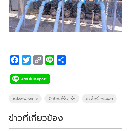
F
T
C
Li
S
ac
wi
o
n
h
e
tt
p
e
ar
b
er
y
e
o
Li
Tags
พลังงานสะอาด
รัฐฉัตร ศิริพานิช
อาทิตย์เอกเขนก
o
n
k
k
ข่าวที่เกี่ยวข้อง