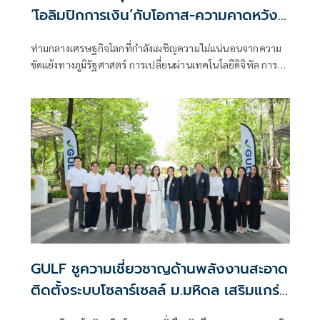
‘โอลิมปิกการเงิน’กับโอกาส-ความคาดหวัง
และโจทย์ใหม่ของศก.
ท่ามกลางเศรษฐกิจโลกที่กำลังเผชิญความไม่แน่นอนจากความ
ขัดแย้งทางภูมิรัฐศาสตร์ การเปลี่ยนผ่านเทคโนโลยีดิจิทัล การ
เปลี่ยนแปลงสภาพภูมิอากาศ และโครงสร้างประชากรที่กำลัง
พลิกโฉมระบบเศรษฐกิจของหลายประเทศ การ
GULF ชูความเชี่ยวชาญด้านพลังงานสะอาด
ติดตั้งระบบโซลาร์เซลล์ ม.มหิดล เสริมแกร่ง
การวิจัยพัฒนา 'Nature-based