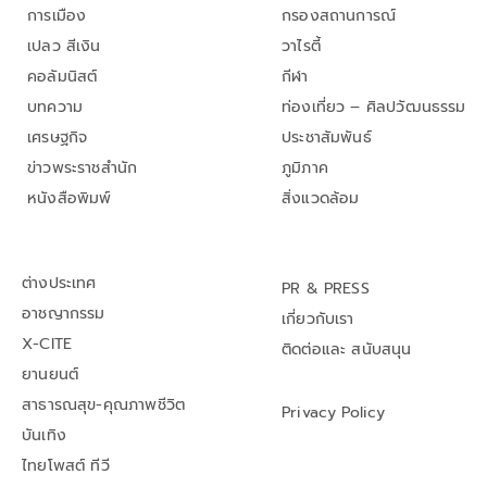
การเมือง
กรองสถานการณ์
เปลว สีเงิน
วาไรตี้
คอลัมนิสต์
กีฬา
บทความ
ท่องเที่ยว – ศิลปวัฒนธรรม
เศรษฐกิจ
ประชาสัมพันธ์
ข่าวพระราชสำนัก
ภูมิภาค
หนังสือพิมพ์
สิ่งแวดล้อม
ต่างประเทศ
PR & PRESS
อาชญากรรม
เกี่ยวกับเรา
X-CITE
ติดต่อและ สนับสนุน
ยานยนต์
สาธารณสุข-คุณภาพชีวิต
Privacy Policy
บันเทิง
ไทยโพสต์ ทีวี