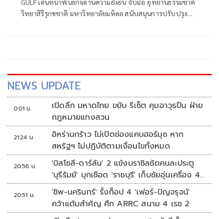
GULF เดินหน้าพันธกิจด้านความยั่งยืน จับมือ อุทยานธรรมชาติ
Innovation' พร้อมหนุนศักยภาพเด็กกลุ่ม
วิทยาสิรีรุกขชาติ มหาวิทยาลัยมหิดล สนับสนุนการปรับปรุง
เปราะบาง
หลังคา และติดตั้งระบบผลิตไฟฟ้าพลังงานแสงอาทิตย์ (Solar
Rooftop) มูลค่า 3.6 ล้านบาท เพื่อส่งเสริมการใช้พลังงาน
สะอาดในพื้นที่อุทยานฯ มุ่งยกระดับงานวิจัยด้านสมุนไพรไทยสู่
ระดับอุตสาหกรรม และสร้างโอกาสทางการเรียนรู้ให้กับกลุ่ม
เด็กที่มีความเปราะบางและประชาชนทั่วไป
NEWS UPDATE
เปิดลึก มหาดไทย ขยับ รีเซ็ต คุมอาวุธปืน ฝ่าย
0:01 น.
กฎหมายแทงสวน
อิหร่านกร้าว ไม่เปิดช่องแคบฮอร์มุซ หาก
21:24 น.
สหรัฐฯ ไม่ปฏิบัติตามเงื่อนไขทั้งหมด
'บิสโซลี-ดาร์ลัน' 2 แข้งบราซิลซัดคนละประตู
20:56 น.
'บุรีรัมย์' บุกเชือด 'ราชบุรี' เก็บชัยอุ่นเครื่อง 4
นัดรวด
'ชิพ-นครินทร์' รั้งท็อป 4 'เฟอร์-ปัญจรุจน์'
20:51 น.
คว้าแต้มสำคัญ ศึก ARRC สนาม 4 เรซ 2