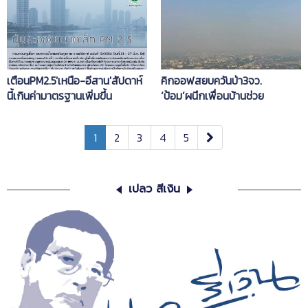
เตือนPM2.5'เหนือ-อีสาน'สัปดาห์
คิกออฟสยบควันป่า3จว.
นี้เกินค่ามาตรฐานเพิ่มขึ้น
‘ป้อม’ผนึกเพื่อนบ้านช่วย
1
2
3
4
5
เปลว สีเงิน