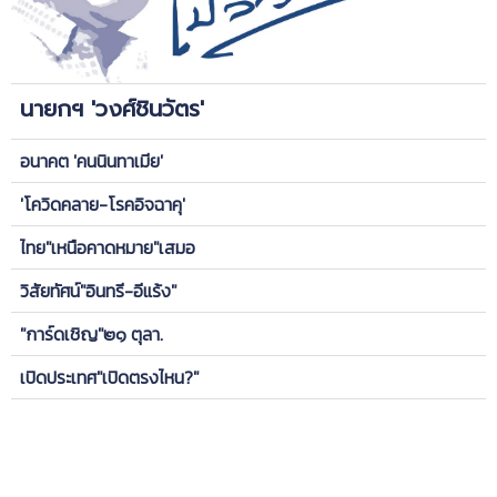
นายกฯ 'วงศ์ชินวัตร'
อนาคต 'คนนินทาเมีย'
'โควิดคลาย-โรคอิจฉาคุ'
ไทย"เหนือคาดหมาย"เสมอ
วิสัยทัศน์"อินทรี-อีแร้ง"
"การ์ดเชิญ"๒๑ ตุลา.
เปิดประเทศ"เปิดตรงไหน?"