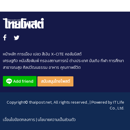
หน้าหลัก
การเมือง
เปลว สีเงิน
X-CITE
คอลัมนิสต์
เศรษฐกิจ
หนังสือพิมพ์
กรองสถานการณ์
ต่างประเทศ
บันเทิง
กีฬา
การศึกษา
สาธารณสุข
ศิลปวัฒนธรรม
อาหาร
คุณภาพชีวิต
สนับสนุนไทยโพสต์
Copyright© thaipost.net, All rights reserved., | Powered by
IT Life
Co., Ltd.
เงื่อนไขข้อตกลงการ
|
นโยบายความเป็นส่วนตัว