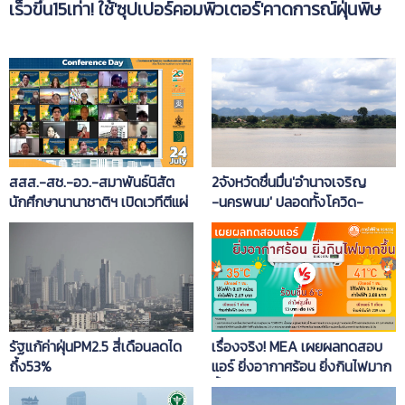
เร็วขึ้น15เท่า! ใช้'ซุปเปอร์คอมพิวเตอร์'คาดการณ์ฝุ่นพิษ
สสส.-สช.-อว.-สมาพันธ์นิสัต
2จังหวัดชื่นมื่น'อำนาจเจริญ
นักศึกษานานาชาติฯ เปิดเวทีตีแผ่
-นครพนม' ปลอดทั้งโควิด-
ปัญหา PM2.5
PM2.5
รัฐแก้ค่าฝุ่นPM2.5 สี่เดือนลดได
เรื่องจริง! MEA เผยผลทดสอบ
ถึ้ง53%
แอร์ ยิ่งอากาศร้อน ยิ่งกินไฟมาก
ขึ้น