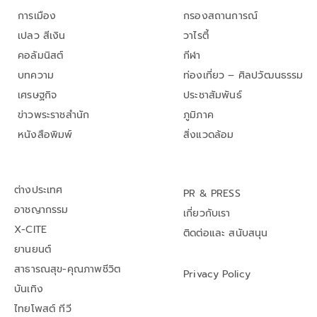
การเมือง
กรองสถานการณ์
เปลว สีเงิน
วาไรตี้
คอลัมนิสต์
กีฬา
บทความ
ท่องเที่ยว – ศิลปวัฒนธรรม
เศรษฐกิจ
ประชาสัมพันธ์
ข่าวพระราชสำนัก
ภูมิภาค
หนังสือพิมพ์
สิ่งแวดล้อม
ต่างประเทศ
PR & PRESS
อาชญากรรม
เกี่ยวกับเรา
X-CITE
ติดต่อและ สนับสนุน
ยานยนต์
สาธารณสุข-คุณภาพชีวิต
Privacy Policy
บันเทิง
ไทยโพสต์ ทีวี