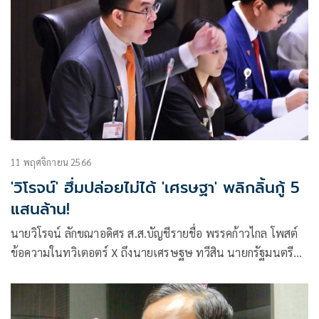
11 พฤศจิกายน 2566
'วิโรจน์' ฮึ่มปล่อยไม่ได้ 'เศรษฐา' พลิกลิ้นกู้ 5
แสนล้าน!
นายวิโรจน์ ลักขณาอดิศร ส.ส.บัญชีรายชื่อ พรรคก้าวไกล โพสต์
ข้อความในทวิเตอตร์ X ถึงนายเศรษฐษ ทวีสิน นายกรัฐมนตรี
และรัฐมนตรี