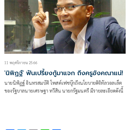
11 พฤศจิกายน 2566
'นิพิฏฐ์' ฟันเปรี้ยงกู้มาแจก ถึงครูอังคณาแน่!
นายนิพิฏฐ์ อินทรสมบัติ โพสต์เฟซบุ๊กถึงนโยบายดิจิทัลวอลเล็ต
ของรัฐบาลนายเศรษฐา ทวีสิน นายกรัฐมนตรี มีรายละเอียดดังนี้