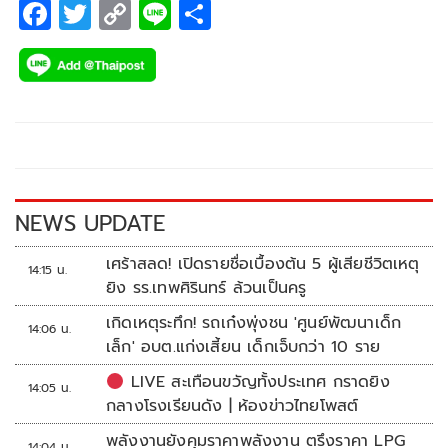
F
T
C
Li
S
ac
wi
o
n
h
e
tt
p
e
ar
b
er
y
e
o
Li
o
n
k
k
NEWS UPDATE
เศร้าสลด! เปิดรายชื่อเบื้องต้น 5 ผู้เสียชีวิตเหตุ
14:15 น.
ยิง รร.เทพศิรินทร์ ล้วนเป็นครู
เกิดเหตุระทึก! รถเก๋งพุ่งชน 'ศูนย์พัฒนาเด็ก
14:06 น.
เล็ก' อบต.แก่งเสี้ยน เด็กเจ็บกว่า 10 ราย
LIVE สะเทือนขวัญทั้งประเทศ กราดยิง
14:05 น.
กลางโรงเรียนดัง | ห้องข่าวไทยโพสต์
พลังงานยังคุมราคาพลังงาน ตรึงราคา LPG
14:04 น.