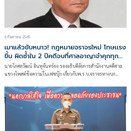
6 กันยายน 2565
เมาแล้วขับหนาว! กฎหมายจราจรใหม่ โทษเเรง
ขึ้น ผิดซ้ำใน 2 ปีคดีจบที่ศาลอาญาจำคุกทุก
ครั้ง
นายโกศลวัฒน์ อินทุจันทร์ยง รองอธิบดีอัยการสำนักงานคดีศาล
แขวงโพสต์ข้อความในเฟซบุ๊ก เกี่ยวกับพ.ร.บ.จราจรทางบก
(ฉบับที่ 13) พ.