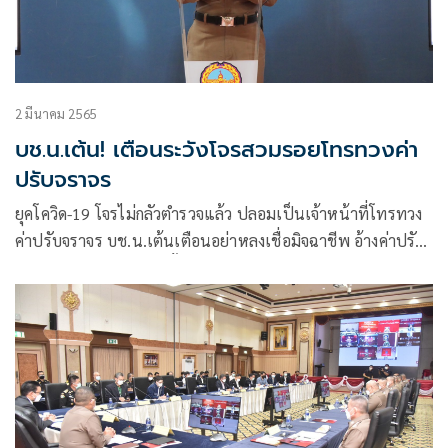
2 มีนาคม 2565
บช.น.เต้น! เตือนระวังโจรสวมรอยโทรทวงค่า
ปรับจราจร
ยุคโควิด-19 โจรไม่กลัวตำรวจแล้ว ปลอมเป็นเจ้าหน้าที่โทรทวง
ค่าปรับจราจร บช.น.เต้นเตือนอย่าหลงเชื่อมิจฉาชีพ อ้างค่าปรับ
มีจ่ายแค่ 3 ช่องทางเท่านั้น