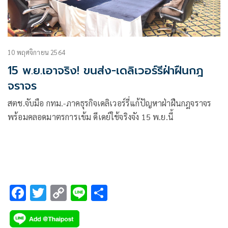
10 พฤศจิกายน 2564
15 พ.ย.เอาจริง! ขนส่ง-เดลิเวอร์รีฝ่าฝืนกฎ
จราจร
สตช.จับมือ กทม.-ภาคธุรกิจเดลิเวอร์รี่แก้ปัญหาฝ่าฝืนกฎจราจร
พร้อมคลอดมาตรการเข้ม ดีเดย์ใช้จริงจัง 15 พ.ย.นี้
F
T
C
Li
S
ac
wi
o
n
h
e
tt
p
e
ar