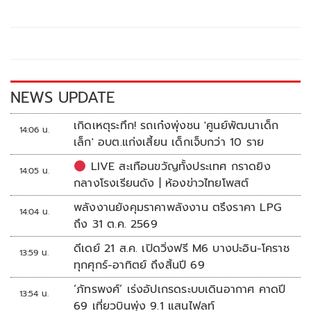
b
er
y
e
o
Li
o
n
k
k
NEWS UPDATE
เกิดเหตุระทึก! รถเก๋งพุ่งชน 'ศูนย์พัฒนาเด็ก
14:06 น.
เล็ก' อบต.แก่งเสี้ยน เด็กเจ็บกว่า 10 ราย
LIVE สะเทือนขวัญทั้งประเทศ กราดยิง
14:05 น.
กลางโรงเรียนดัง | ห้องข่าวไทยโพสต์
พลังงานยังคุมราคาพลังงาน ตรึงราคา LPG
14:04 น.
ถึง 31 ต.ค. 2569
ดีเดย์ 21 ส.ค. เปิดวิ่งฟรี M6 บางปะอิน-โคราช
13:59 น.
ทุกศุกร์-อาทิตย์ ถึงสิ้นปี 69
‘ภัทรพงศ์’ เร่งอัปเกรดระบบเดินอากาศ คาดปี
13:54 น.
69 เที่ยวบินพุ่ง 9.1 แสนไฟลท์