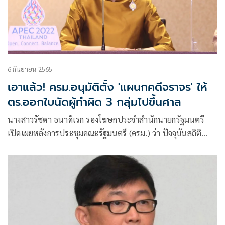
6 กันยายน 2565
เอาแล้ว! ครม.อนุมัติตั้ง 'แผนกคดีจราจร' ให้
ตร.ออกใบนัดผู้ทำผิด 3 กลุ่มไปขึ้นศาล
นางสาวรัชดา ธนาดิเรก รองโฆษกประจำสำนักนายกรัฐมนตรี
เปิดเผยหลังการประชุมคณะรัฐมนตรี (ครม.) ว่า ปัจจุบันสถิติ
การกระทำความผิดเกี่ยวกับคดีจราจรในแต่ละปีมีจำนวนมาก ซึ่ง
สาเหตุส่วนใหญ่มาจากผู้ขับขี่ขาดความรู้ความเข้าใจและวินัยใน
การใช้รถใช้ถนน ไม่เคารพปฏิบัติตามกฎหมายจราจร ไม่เกรง
กลัวต่อบทลงโทษของกฎหมาย