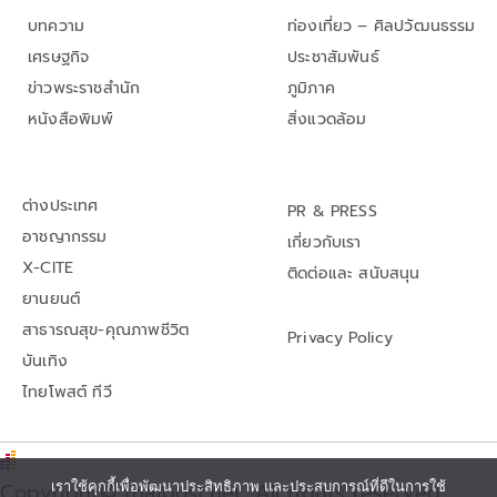
บทความ
ท่องเที่ยว – ศิลปวัฒนธรรม
เศรษฐกิจ
ประชาสัมพันธ์
ข่าวพระราชสำนัก
ภูมิภาค
หนังสือพิมพ์
สิ่งแวดล้อม
ต่างประเทศ
PR & PRESS
อาชญากรรม
เกี่ยวกับเรา
X-CITE
ติดต่อและ สนับสนุน
ยานยนต์
สาธารณสุข-คุณภาพชีวิต
Privacy Policy
บันเทิง
ไทยโพสต์ ทีวี
Copyright© thaipost.net, All rights reserved.,
เราใช้คุกกี้เพื่อพัฒนาประสิทธิภาพ และประสบการณ์ที่ดีในการใช้