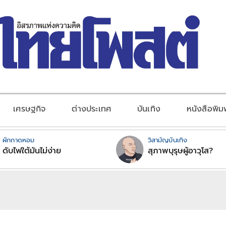
เศรษฐกิจ
ต่างประเทศ
บันเทิง
หนังสือพิม
ผักกาดหอม
วิสามัญบันเทิง
ดับไฟใต้มันไม่ง่าย
สุภาพบุรุษผู้อาวุโส?