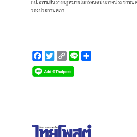
กป.อพช.ยื่นร่างกฎหมายโลกร้อนฉบับภาคประชาชนต
รองประธานสภา
F
T
C
Li
S
ac
wi
o
n
h
e
tt
p
e
ar
b
er
y
e
o
Li
o
n
k
k