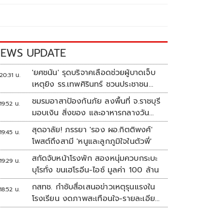
EWS UPDATE
'ยศชนัน' รุดบริจาคเลือดช่วยผู้บาดเจ็บ
20:31 น.
เหตุยิง รร.เทพศิรินทร์ ชวนประชาชน
ร่วมบริจาค
ชมรมอาสาป้องกันภัย ลงพื้นที่ จ.ราชบุรี
19:52 น.
มอบเงิน สิ่งของ และอาหารกลางวัน
แก่โรงเรียนบ้านหนองน้ำใส
สุดอาลัย! ภรรยา 'รอง ผอ.กิตติพงศ์'
19:45 น.
โพสต์ถึงสามี 'หนูและลูกภูมิใจในตัวพี่'
สกัดจับหน้าโรงพัก สองหนุ่มควบกระบะ
19:29 น.
บุโรทั่ง ขนเฮโรอีน-ไอซ์ มูลค่า 100 ล้าน
กสทช. กำชับสื่อเสนอข่าวเหตุรุนแรงใน
18:52 น.
โรงเรียน งดภาพสะเทือนใจ-รายละเอียด
เสี่ยงเลียนแบบ