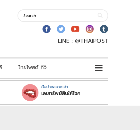
LINE : @THAIPOST
พ์
ไทยโพสต์ ทีวี
คันปากอยากเล่า
เลขทรัพย์สินให้โชค