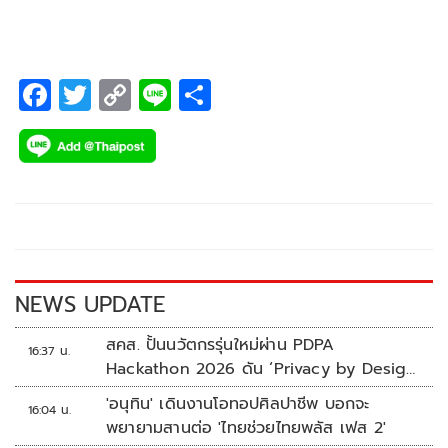
F
T
C
Li
S
ac
wi
o
n
h
e
tt
p
e
ar
b
er
y
e
o
Li
o
n
k
k
NEWS UPDATE
สคส. ปั้นนวัตกรรุ่นใหม่ผ่าน PDPA
16:37 น.
Hackathon 2026 ดัน ‘Privacy by Design
for all’ สู่โซลูชันคุ้มครองข้อมูลส่วนบุคคลที่
'อนุทิน' เดินงานโอทอปศิลปาชีพ บอกจะ
16:04 น.
ใช้ได้จริง
พยายามสานต่อ 'ไทยช่วยไทยพลัส เฟส 2'