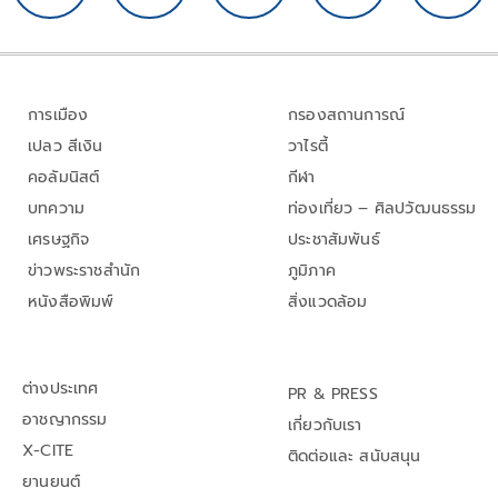
การเมือง
กรองสถานการณ์
เปลว สีเงิน
วาไรตี้
คอลัมนิสต์
กีฬา
บทความ
ท่องเที่ยว – ศิลปวัฒนธรรม
เศรษฐกิจ
ประชาสัมพันธ์
ข่าวพระราชสำนัก
ภูมิภาค
หนังสือพิมพ์
สิ่งแวดล้อม
ต่างประเทศ
PR & PRESS
อาชญากรรม
เกี่ยวกับเรา
X-CITE
ติดต่อและ สนับสนุน
ยานยนต์