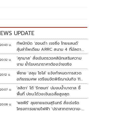
EWS UPDATE
ทัพนักบิด 'ฮอนด้า เรซซิ่ง ไทยแลนด์'
20:43 น.
ลุ้นล่าโพเดียม ARRC สนาม 4 ที่มัลดาลิ
กา
‘ศุภมาส’ สั่งเข้มตรวจคลินิกเสริมความ
20:32 น.
งาม ย้ำโฆษณาราคาต้องจ่ายจริง
พี่ชาย 'ฮลุน โซโล่' แจ้งกำหนดการสวด
20:12 น.
อภิธรรมศพ เตรียมจัดพิธีฌาปนกิจ 11
ส.ค.
'ลลิดา' โต้ 'รักชนก' ปมงบน้ำบาดาล ชี้
20:07 น.
พื้นที่ ปชน.ได้วงเงินเฉลี่ยสูงสุด
'พลพีร์' ลุยชายแดนสุรินทร์ สั่งเร่งรัด
20:06 น.
โครงการขยายไฟฟ้า 'ปราสาทตาควาย-