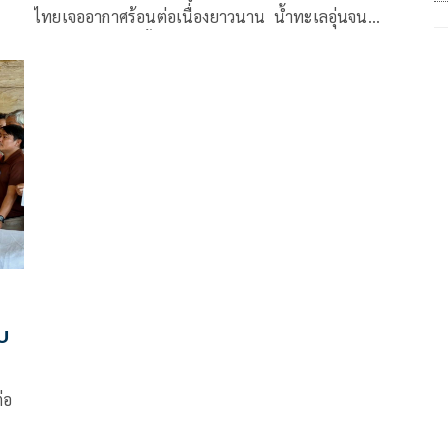
ไทยเจออากาศร้อนต่อเนื่องยาวนาน น้ำทะเลอุ่นจน
ปะการังฟอกขาวทั้งอ่าวไทยและอันดามัน สภาพอากาศ
ร้อนและแล้ง ฤดูฝนล่าช้า ส่งผลพืชผักเสียหาย กระทบ
ภาคเกษตร ปัญหาเหล่านี้ย้ำเตือนถึงผลกระทบจากภาวะ
โลกร้อนที่รุนแรงเพิ่มขึ้น
บ
่อ