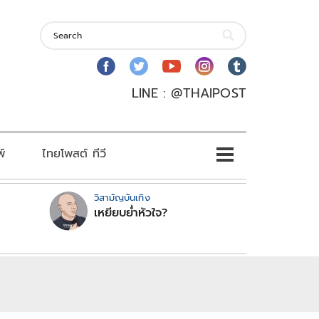
LINE : @THAIPOST
พ์
ไทยโพสต์ ทีวี
วิสามัญบันเทิง
เหยียบย่ำหัวใจ?