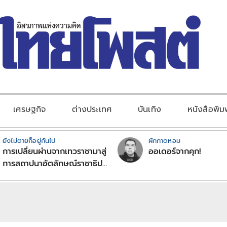
เศรษฐกิจ
ต่างประเทศ
บันเทิง
หนังสือพิม
ยังไม่ตายก็อยู่กันไป
ผักกาดหอม
การเปลี่ยนผ่านจากเทวราชามาสู่
ออเดอร์จากคุก!
การสถาปนาอัตลักษณ์ราชาธิป
ไตยแบบพุทธศาสนาในพระไตร
ปิฏก : สามัญผลสูตรในฐานะ
ทฤษฎีขีดจำกัดของอำนาจรัฐ
เหนือแรงงานและทรัพย์สิน