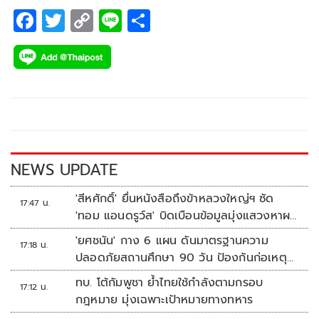
F
T
C
Li
S
ac
wi
o
n
h
e
tt
p
e
ar
b
er
y
e
o
Li
o
n
k
k
NEWS UPDATE
'สีหศักดิ์' ยื่นหนังสือถึงข้าหลวงใหญ่ฯ ซัด
17:47 น.
'ทอม แอนดรูว์ส' บิดเบือนข้อมูลมุ่งแสวงหาผล
ประโยชน์ทางการเมือง
'ยศชนัน' กาง 6 แผน ดันมาตรฐานความ
17:18 น.
ปลอดภัยสถานศึกษา 90 วัน ป้องกันก่อเหตุ
รุนแรง
ทบ. โต้กัมพูชา ย้ำไทยใช้กำลังตามกรอบ
17:12 น.
กฎหมาย มุ่งเฉพาะเป้าหมายทางทหาร