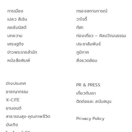
การเมือง
กรองสถานการณ์
เปลว สีเงิน
วาไรตี้
คอลัมนิสต์
กีฬา
บทความ
ท่องเที่ยว – ศิลปวัฒนธรรม
เศรษฐกิจ
ประชาสัมพันธ์
ข่าวพระราชสำนัก
ภูมิภาค
หนังสือพิมพ์
สิ่งแวดล้อม
ต่างประเทศ
PR & PRESS
อาชญากรรม
เกี่ยวกับเรา
X-CITE
ติดต่อและ สนับสนุน
ยานยนต์
สาธารณสุข-คุณภาพชีวิต
Privacy Policy
บันเทิง