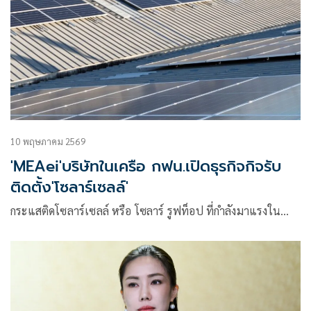
10 พฤษภาคม 2569
'MEAei'บริษัทในเครือ กฟน.เปิดธุรกิจกิจรับ
ติดตั้ง'โซลาร์เซลล์'
กระแสติดโซลาร์เซลล์ หรือ โซลาร์ รูฟท็อป ที่กำลังมาแรงใน…