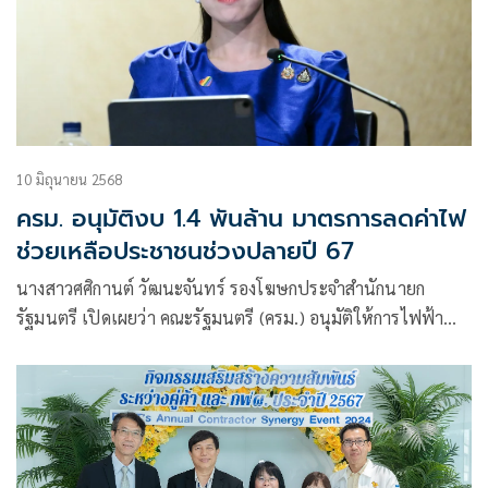
10 มิถุนายน 2568
ครม. อนุมัติงบ 1.4 พันล้าน มาตรการลดค่าไฟ
ช่วยเหลือประชาชนช่วงปลายปี 67
นางสาวศศิกานต์ วัฒนะจันทร์ รองโฆษกประจำสำนักนายก
รัฐมนตรี เปิดเผยว่า คณะรัฐมนตรี (ครม.) อนุมัติให้การไฟฟ้า
นครหลวง (กฟน.) และการไฟฟ้าส่วนภูมิภาค (กฟภ.) ใช้จ่ายงบ
ประมาณรายจ่ายประจำปีงบประมาณ พ.ศ. 2568 งบกลาง