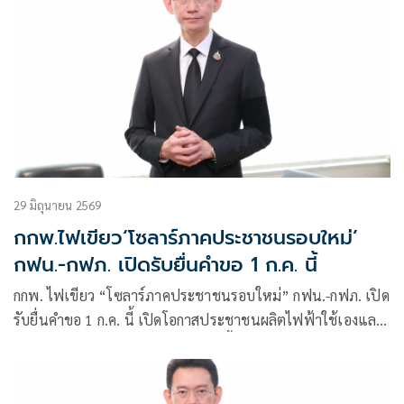
29 มิถุนายน 2569
กกพ.ไฟเขียว‘โซลาร์ภาคประชาชนรอบใหม่’
กฟน.-กฟภ. เปิดรับยื่นคำขอ 1 ก.ค. นี้
กกพ. ไฟเขียว “โซลาร์ภาคประชาชนรอบใหม่” กฟน.-กฟภ. เปิด
รับยื่นคำขอ 1 ก.ค. นี้ เปิดโอกาสประชาชนผลิตไฟฟ้าใช้เองและ
จำหน่ายไฟฟ้าส่วนเกินเข้าระบบ รับซื้อรวม 500 เมกะวัตต์ อัตรา
2.20 บาทต่อหน่วย ระยะเวลา 10 ปี