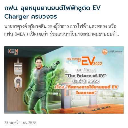
กฟน. ลุยหนุนยานยนต์ไฟฟ้าชูติด EV
Charger ครบวงจร
นายจาตุรงค์ สุริยาศศิน รองผู้ว่าการ การไฟฟ้านครหลวง หรือ
กฟน.(MEA ) เปิดเผยว่า ร่วมเสวนากับนายกสมาคมยานยนต์
ไฟฟ้าไทย ภายใต้โจทย์ The Future of EV ซึ่ง MEA ได้ส่งเสริม
การใช้ยานยนต์ไฟฟ้าของประเทศไทย
23 พฤศจิกายน 2565