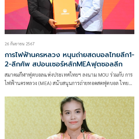
26 กันยายน 2567
การไฟฟ้านครหลวง หนุนถ่ายสดบอลไทยลีก1-
2-ลีกคัพ สปอนเซอร์หลักMEAฟุตซอลลีก
สมาคมกีฬาฟุตบอลแห่งประเทศไทยฯ ลงนาม MOU ร่วมกับ การ
ไฟฟ้านครหลวง (MEA) สนับสนุนการถ่ายทอดสดฟุตบอล ไทยลีก
1-2 และฟุตบอลถ้วย ลีกคัพ 2567/68 พร้อมเป็นสปอนเซอร์
หลัก MEA ฟุตซอลไทยลีก ฤดูกาล 2567