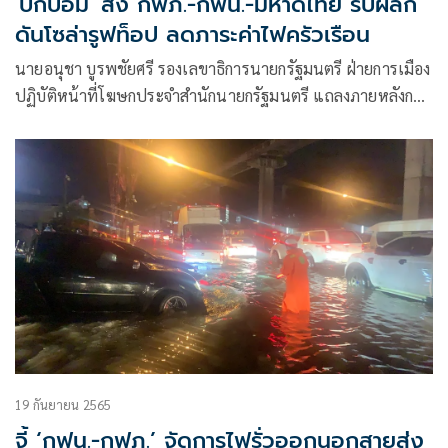
'บิ๊กป้อม' สั่ง กฟภ.-กฟน.-มหาดไทย รีบผลัก
ดันโซล่ารูฟท็อป ลดภาระค่าไฟครัวเรือน
นายอนุชา บูรพชัยศรี รองเลขาธิการนายกรัฐมนตรี ฝ่ายการเมือง
ปฏิบัติหน้าที่โฆษกประจำสำนักนายกรัฐมนตรี แถลงภายหลังการ
ประชุมคณะรัฐมนตรี (ครม.) ว่า ในที่ประชุม ครม. พล.อ.ประวิตร
วงษ์สุวรรณ รองนายกรัฐมนตรี และรักษาราชการแทนนายก
รัฐมนตรี ได้กำชับอีกครั้งเรื่องโซลาร์รูฟท็อป
19 กันยายน 2565
จี้ ‘กฟน.-กฟภ.’ จัดการไฟรั่วออกนอกสายส่ง