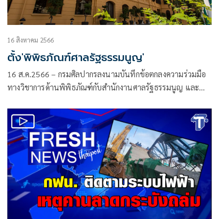
16 สิงหาคม 2566
ตั้ง'พิพิธภัณฑ์ศาลรัฐธรรมนูญ'
16 ส.ค.2566 – กรมศิลปากรลงนามบันทึกข้อตกลงความร่วมมือ
ทางวิชาการด้านพิพิธภัณฑ์กับสำนักงานศาลรัฐธรรมนูญ และ
ภาคีองค์กรพิพิธภัณฑ์อีก 4 แห่ง ได้แก่ การไฟฟ้านครหลวง คณะ
แพทย์ศาสตร์ศิริราชพยาบาล สถาบันพระปกเกล้า และสถาบัน
พิพิธภัณฑ์เพื่อการเรียนรู้