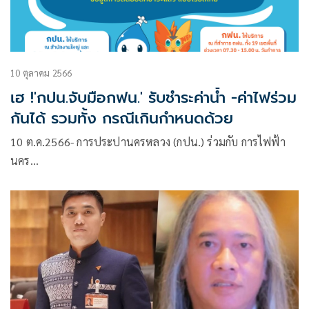
10 ตุลาคม 2566
เฮ !'กปน.จับมือกฟน.' รับชำระค่าน้ำ -ค่าไฟร่วม
กันได้ รวมทั้ง กรณีเกินกำหนดด้วย
10 ต.ค.2566- การประปานครหลวง (กปน.) ร่วมกับ การไฟฟ้า
นคร…