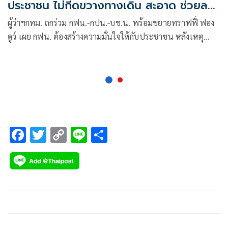
ประชาชน ไม่กีดขวางทางเดิน สะอาด ช่วยลด
ขวดพลาสติก
ผู้ว่าฯกทม. ถกร่วม กฟน.-กปน.-บช.น. พร้อมขยายทราฟฟี่ ฟอง
ดูว์ เผย กฟน. ต้องสร้างความมั่นใจให้กับประชาชน หลังเหตุ
หม้อแปลงระเบิด ด้าน “เดชา” แนะประชาชนเมื่อเจอเหตุ
น้ำมันไหล-เสียงดังรบกวนจากหม้อแปลงให้แจ้งสายด่วน 1130
F
T
C
Li
S
ac
wi
o
n
h
e
tt
p
e
ar
b
er
y
e
o
Li
o
n