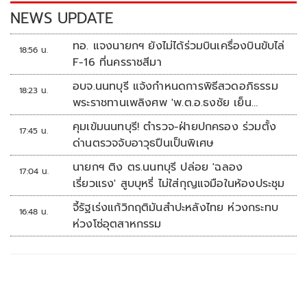
k
k
NEWS UPDATE
ทอ. แจงนายกฯ ยังไม่ได้ร่วมบินเครื่องบินขับไล่
18:56 น.
F-16 ที่นครราชสีมา
อบจ.นนทบุรี แจ้งกำหนดการพิธีสวดอภิธรรม
18:23 น.
พระราชทานเพลิงศพ 'พ.ต.อ.ธงชัย เย็น
ประเสริฐ'
คุมเข้มนนทบุรี! ตำรวจ-ฝ่ายปกครอง ร่วมตั้ง
17:45 น.
ด่านตรวจจับอาวุธปืนเป็นพิเศษ
นายกฯ ติง ตร.นนทบุรี ปล่อย 'ฉลอง
17:04 น.
เรี่ยวแรง' สูบบุหรี่ ไม่ใส่กุญแจมือในห้องประชุม
จี้รัฐเร่งแก้วิกฤติมันสำปะหลังไทย ห่วงกระทบ
16:48 น.
ห่วงโซ่อุตสาหกรรม