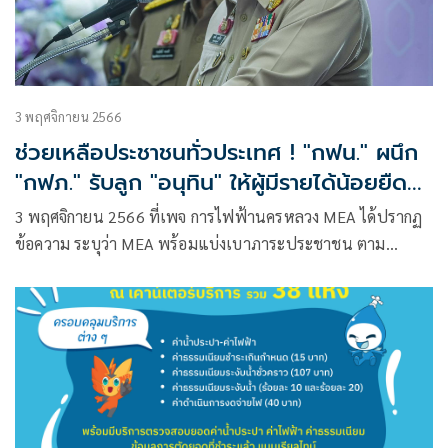
3 พฤศจิกายน 2566
ช่วยเหลือประชาชนทั่วประเทศ ! "กฟน." ผนึก
"กฟภ." รับลูก "อนุทิน" ให้ผู้มีรายได้น้อยยืด
ชำระค่าไฟได้ 3 เดือน พร้อมดำเนินการเร็ว
3 พฤศจิกายน 2566 ที่เพจ การไฟฟ้านครหลวง MEA ได้ปรากฏ
ที่สุด
ข้อความ ระบุว่า MEA พร้อมแบ่งเบาภาระประชาชน ตาม
นโยบาย มท.1 ให้ผู้มีรายได้น้อย ค้างค่าไฟฟ้า 300 บาท/เดือน
ไม่เกิน 3 เดือน