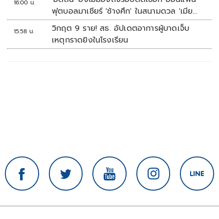
16:00 น.
ฟุตบอลมาเชียร์ 'ช้างศึก' ในสนามดวล 'เมีย
นมา'
วิกฤต 9 ราย! สธ. อัปเดตอาการผู้บาดเจ็บ
15:58 น.
เหตุกราดยิงในโรงเรียน