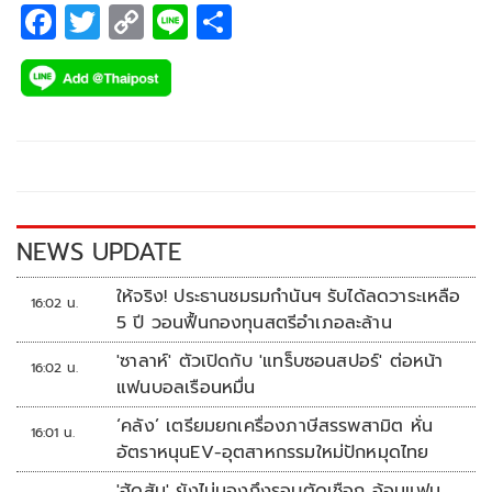
F
T
C
Li
S
ac
wi
o
n
h
e
tt
p
e
ar
b
er
y
e
o
Li
o
n
k
k
NEWS UPDATE
ให้จริง! ประธานชมรมกำนันฯ รับได้ลดวาระเหลือ
16:02 น.
5 ปี วอนฟื้นกองทุนสตรีอำเภอละล้าน
'ซาลาห์' ตัวเปิดกับ 'แทร็บซอนสปอร์' ต่อหน้า
16:02 น.
แฟนบอลเรือนหมื่น
‘คลัง’ เตรียมยกเครื่องภาษีสรรพสามิต หั่น
16:01 น.
อัตราหนุนEV-อุตสาหกรรมใหม่ปักหมุดไทย
'ฮัดสัน' ยังไม่มองถึงรอบตัดเชือก อ้อนแฟน