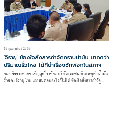
15 กุมภาพันธ์ 2565
'จิรายุ' ข้องใจสั่งสารกำจัดคราบน้ำมัน มากกว่า
ปริมาณรั่วไหล ได้ทีนำเรื่องซักฟอกในสภาฯ
กมธ.กิจการศาลฯ เชิญผู้เกี่ยวข้อง บริษัทเอกชน ต้นเหตุทำน้ำมัน
รั่วแจง จิรายุ โวย เอกชนตอบอะไรก็ไม่ได้ ข้องใจสั่งสารกำจัด
น้ำมัน มากกว่า จำนวนน้ำมันที่รั่ว สงสัยแก้ตัวเลขไปมา ไล่บี้นา
ยกฯลงมาดูแล หลังเกิดเหตุซ้ำสอง แก้ปัญหามั่วไปหมด ได้ที เก็บ
ข้อมูล ซักฟอกรัฐบาล 17-18 ก.พ.