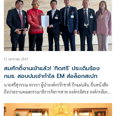
11 มกราคม 2567
สมศักดิ์งานเข้าแล้ว! 'ทิดศรี' ประเดิมร้อง
กมธ. สอบปมเช่ากำไล EM ส่อล็อกสเปก
นายศรีสุวรรณ จรรยา ผู้นำองค์กรรักชาติ รักแผ่นดิน ยื่นหนังสือ
ถึงประธานคณะกรรมาธิการกิจการศาล องค์กรอิสระ องค์กรอัยการ
รัฐวิสาหกิจ องค์การมหาชน และกองทุน สภาผู้แทนราษฎร เพื่อ
ขอให้ตรวจสอบโครงการจัดเช่ากำไล EM ของกรมคุมประพฤติ