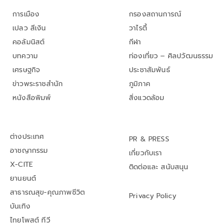
การเมือง
กรองสถานการณ์
เปลว สีเงิน
วาไรตี้
คอลัมนิสต์
กีฬา
บทความ
ท่องเที่ยว – ศิลปวัฒนธรรม
เศรษฐกิจ
ประชาสัมพันธ์
ข่าวพระราชสำนัก
ภูมิภาค
หนังสือพิมพ์
สิ่งแวดล้อม
ต่างประเทศ
PR & PRESS
อาชญากรรม
เกี่ยวกับเรา
X-CITE
ติดต่อและ สนับสนุน
ยานยนต์
สาธารณสุข-คุณภาพชีวิต
Privacy Policy
บันเทิง
ไทยโพสต์ ทีวี