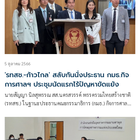
5 ตุลาคม 2566
'รทสช.-ก้าวไกล' สลับกันนั่งประธาน กมธ.กิจ
การศาลฯ ประชุมนัดแรกไร้ปัญหาขัดแย้ง
นายสัญญา นิลสุพรรณ สส.นครสวรรค์ พรรครวมไทยสร้างชาติ
(รทสช.) ในฐานะประธานคณะกรรมาธิการ (กมธ.) กิจการศาล
องค์กรอิสระ องค์กรอัยการ รัฐวิสาหกิจ องค์การมหาชน และ
กองทุน สภาผู้แทนราษฎร พร้อมด้วย