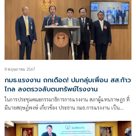
8 พฤษภาคม 2567
กมธ.แรงงาน ถกเดือด! ปมกลุ่มเพื่อน สส.ก้าว
ไกล ลงตรวจลับตบทรัพย์โรงงาน
ในการประชุมคณะกรรมาธิการการแรงงาน สภาผู้แทนราษฎร ที่
มีนายสฤษฏ์พงษ์ เกี่ยวข้อง ประธาน กมธ.การแรงงาน เป็น
ประธานการประชุม กรณีมีคนกลุ่มหนึ่งอ้างว่า เป็นคณะทำงาน
ของนายสุเทพ อู่อ้น สส.บัญชีรายชื่อ พรรคก้าวไกล