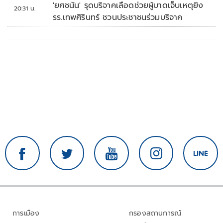
'ยศชนัน' รุดบริจาคเลือดช่วยผู้บาดเจ็บเหตุยิง
20:31 น.
รร.เทพศิรินทร์ ชวนประชาชนร่วมบริจาค
การเมือง
กรองสถานการณ์