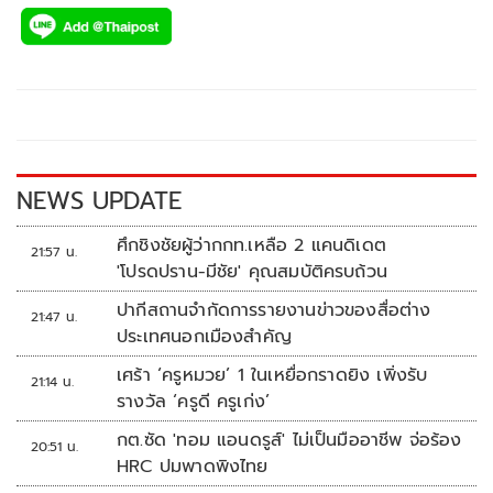
ac
wi
o
n
h
e
tt
p
e
ar
b
er
y
e
o
Li
o
n
k
k
NEWS UPDATE
ศึกชิงชัยผู้ว่ากกท.เหลือ 2 แคนดิเดต
21:57 น.
'โปรดปราน-มีชัย' คุณสมบัติครบถ้วน
ปากีสถานจำกัดการรายงานข่าวของสื่อต่าง
21:47 น.
ประเทศนอกเมืองสำคัญ
เศร้า ‘ครูหมวย’ 1 ในเหยื่อกราดยิง เพิ่งรับ
21:14 น.
รางวัล ‘ครูดี ครูเก่ง’
กต.ซัด 'ทอม แอนดรูส์' ไม่เป็นมืออาชีพ จ่อร้อง
20:51 น.
HRC ปมพาดพิงไทย