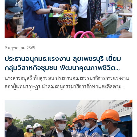
9 พฤษภาคม 2565
ประธานอนุกมธ.แรงงาน ลุยเพชรบุรี เยี่ยม
กลุ่มวิสาหกิจชุมชน พัฒนาคุณภาพชีวิต
แรงงานนอกระบบ
นางสาวอนุสรี ทับสุวรรณ ประธานคณะกรรมาธิการการแรงงาน
สภาผู้แทนราษฎร นำคณะอนุกรรมาธิการศึกษาและติดตาม
นโยบาย ลงพื้นที่จังหวัดเพชรบุรี โดยมี นางเธียรรัตน์ นะวะมะ
วัฒน์ โฆษกกระทรวงแรงงาน (ฝ่ายการเมือง)