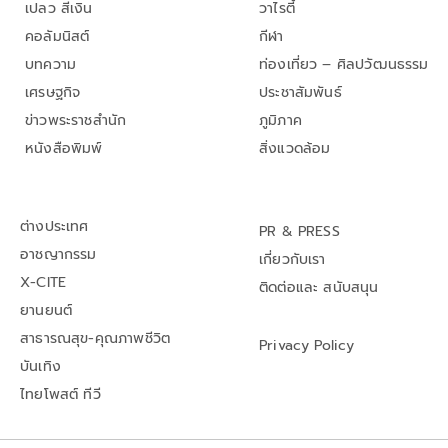
เปลว สีเงิน
วาไรตี้
คอลัมนิสต์
กีฬา
บทความ
ท่องเที่ยว – ศิลปวัฒนธรรม
เศรษฐกิจ
ประชาสัมพันธ์
ข่าวพระราชสำนัก
ภูมิภาค
หนังสือพิมพ์
สิ่งแวดล้อม
ต่างประเทศ
PR & PRESS
อาชญากรรม
เกี่ยวกับเรา
X-CITE
ติดต่อและ สนับสนุน
ยานยนต์
สาธารณสุข-คุณภาพชีวิต
Privacy Policy
บันเทิง
ไทยโพสต์ ทีวี