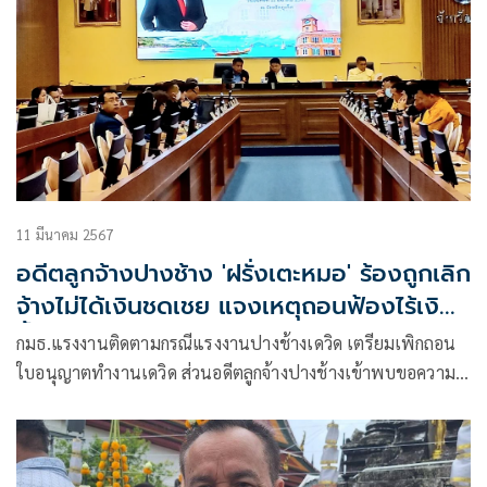
11 มีนาคม 2567
อดีตลูกจ้างปางช้าง 'ฝรั่งเตะหมอ' ร้องถูกเลิก
จ้างไม่ได้เงินชดเชย แจงเหตุถอนฟ้องไร้เงิน
ขึ้นศาล
กมธ.แรงงานติดตามกรณีแรงงานปางช้างเดวิด เตรียมเพิกถอน
ใบอนุญาตทำงานเดวิด ส่วนอดีตลูกจ้างปางช้างเข้าพบขอความ
ช่วยเหลือ