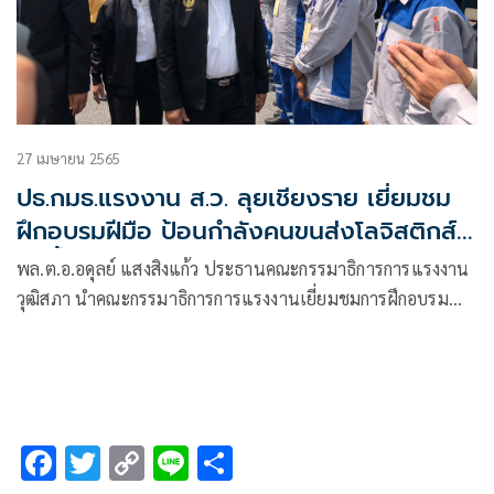
27 เมษายน 2565
ปธ.กมธ.แรงงาน ส.ว. ลุยเชียงราย เยี่ยมชม
ฝึกอบรมฝีมือ ป้อนกำลังคนขนส่งโลจิสติกส์
ลุ่มน้ำโขง
พล.ต.อ.อดุลย์ แสงสิงแก้ว ประธานคณะกรรมาธิการการแรงงาน
วุฒิสภา นำคณะกรรมาธิการการแรงงานเยี่ยมชมการฝึกอบรม
ฝีมือแรงงานและรับฟังบรรยายสรุปในประเด็นแผนการดำเนิน
งานและแนวทางการพัฒนาทักษะฝีมือแรงงาน รวมทั้งรับฟัง
ปัญหาอุปสรรคในการดำเนินงานที่ผ่านมาและแนวทางการ
แก้ไข
F
T
C
Li
S