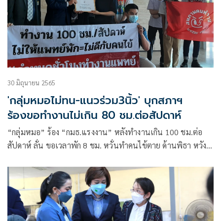
30 มิถุนายน 2565
'กลุ่มหมอไม่ทน-แนวร่วม3นิ้ว' บุกสภาฯ
ร้องขอทำงานไม่เกิน 80 ชม.ต่อสัปดาห์
“กลุ่มหมอ” ร้อง “กมธ.แรงงาน” หลังทำงานเกิน 100 ชม.ต่อ
สัปดาห์ ลั่น ขอเวลาพัก 8 ชม. หวั่นทำคนไข้ตาย ด้านพิธา หวัง
แก้ที่ระบบ หวั่นลดหมอออก