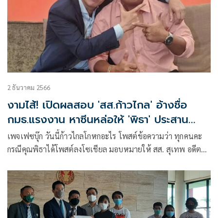
2 ธันวาคม 2566
งามไส้! เปิดผลสอบ 'สส.ก้าวไกล' อ้างชื่อ
กมธ.แรงงาน หาซีนหล่อให้ 'พิธา' ประสาน
อิสราเอล
เพจเฟซบุ๊ก วันนี้ก้าวไกลโกหกอะไร โพสต์ข้อความว่า ทุกคนคะ
กรณีคุณพิธาได้โพสต์ลงโซเชียล มอบหมายให้ สส. สุเทพ อดีต
กมธ.แรงงาน เป็นผู้ประสานงาน ” กรณีช่วยเหลือแรงงานไทย
ในอิสราเอล ”