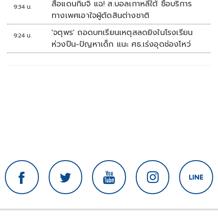
สื่อแดนกิมจิ แฉ! ส.บอลเกาหลีใต้ ซื้อบริการ
9:34 น.
ทางเพศเอาใจผู้ตัดสินต่างชาติ
'จตุพร' ถอดบทเรียนเหตุสลดยิงในโรงเรียน
9:24 น.
ห่วงปืน-ปัญหาเด็ก แนะ ศธ.เร่งอุดช่องโหว่