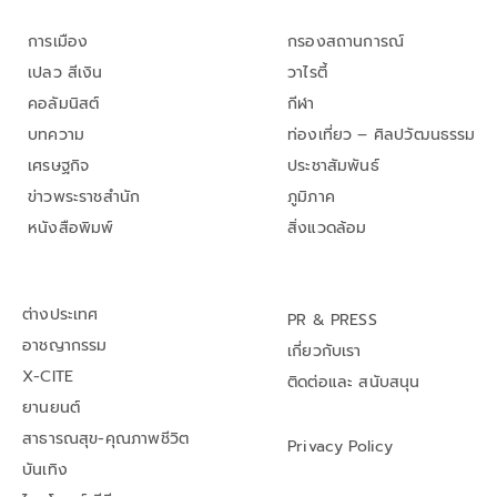
การเมือง
กรองสถานการณ์
เปลว สีเงิน
วาไรตี้
คอลัมนิสต์
กีฬา
บทความ
ท่องเที่ยว – ศิลปวัฒนธรรม
เศรษฐกิจ
ประชาสัมพันธ์
ข่าวพระราชสำนัก
ภูมิภาค
หนังสือพิมพ์
สิ่งแวดล้อม
ต่างประเทศ
PR & PRESS
อาชญากรรม
เกี่ยวกับเรา
X-CITE
ติดต่อและ สนับสนุน
ยานยนต์
สาธารณสุข-คุณภาพชีวิต
Privacy Policy
บันเทิง