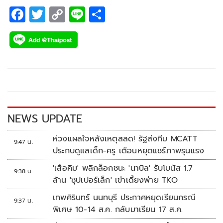
F
T
C
Li
S
ac
wi
o
n
h
e
tt
p
e
ar
b
er
y
e
o
Li
o
n
k
k
NEWS UPDATE
ห่วงแผลใจหลังเหตุสลด! รัฐส่งทีม MCATT
9:47 น.
ประกบดูแลเด็ก-ครู เตือนหยุดแชร์ภาพรุนแรง
'เสือคิม' พลิกล็อกชนะ 'นาบิล' รับโบนัส 1.7
9:38 น.
ล้าน 'ซุปเปอร์เล็ก' เข่าเดี้ยงพ่าย TKO
เทพศิรินทร์ นนทบุรี ประกาศหยุดเรียนกรณี
9:37 น.
พิเศษ 10-14 ส.ค. กลับมาเรียน 17 ส.ค.