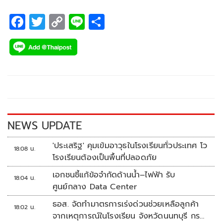
F
T
C
Li
S
ac
wi
o
n
h
e
tt
p
e
ar
b
er
y
e
o
Li
o
n
k
k
NEWS UPDATE
'ประเสริฐ' คุมเข้มอาวุธในโรงเรียนทั่วประเทศ โว
18:08 น.
โรงเรียนต้องเป็นพื้นที่ปลอดภัย
เอกชนชี้แก้ข้อจำกัดด้านน้ำ–ไฟฟ้า รับ
18:04 น.
ศูนย์กลาง Data Center
ธอส. จัดทำมาตรการเร่งด่วนช่วยเหลือลูกค้า
18:02 น.
จากเหตุการณ์ในโรงเรียน จังหวัดนนทบุรี กรณี