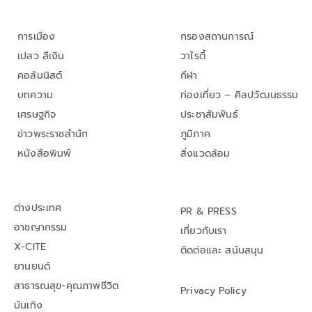
การเมือง
กรองสถานการณ์
เปลว สีเงิน
วาไรตี้
คอลัมนิสต์
กีฬา
บทความ
ท่องเที่ยว – ศิลปวัฒนธรรม
เศรษฐกิจ
ประชาสัมพันธ์
ข่าวพระราชสำนัก
ภูมิภาค
หนังสือพิมพ์
สิ่งแวดล้อม
ต่างประเทศ
PR & PRESS
อาชญากรรม
เกี่ยวกับเรา
X-CITE
ติดต่อและ สนับสนุน
ยานยนต์
สาธารณสุข-คุณภาพชีวิต
Privacy Policy
บันเทิง