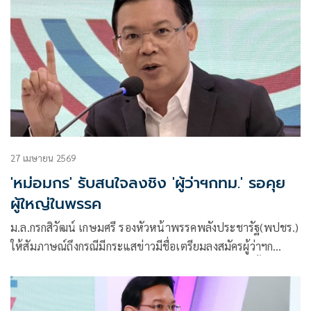
27 เมษายน 2569
'หม่อมกร' รับสนใจลงชิง 'ผู้ว่าฯกทม.' รอคุย
ผู้ใหญ่ในพรรค
ม.ล.กรกสิวัฒน์ เกษมศรี รองหัวหน้าพรรคพลังประชารัฐ(พปชร.)
ให้สัมภาษณ์ถึงกรณีมีกระแสข่าวมีชื่อเตรียมลงสมัครผู้ว่าฯก
ทม.ว่า โดยส่วนตัวยอมรับมีความสนใจลงสมัครรับเลือกตั้งผู้ว่าฯก
ทม.จริง