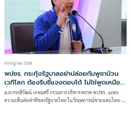
8 กรกฎาคม 2568
พปชร. กระทุ้งรัฐบาลอย่าปล่อยกัมพูชาป่วน
เวทีโลก ต้องรีบชี้แจงตอบโต้ ไม่ใช่พูดเหมือน
น้ำท่วมปาก
ม.ล.กรกสิวัฒน์ เกษมศรี กรรมการบริหารพรรค พปชร. แถลง
ความเห็นต่อท่าทีของรัฐบาลไทย ในวิกฤตการณ์ชายแดนไทย–
กัมพูชา ว่า รัฐบาลยังคงไม่แสดงรายละเอียดในการตอบโต้
กัมพูชาเพื่อปกป้องเกียรติภูมิของชาติ