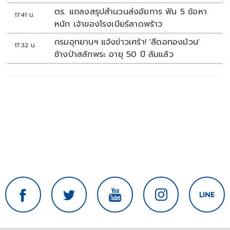
เสียชีวิตหรือทุพพลภาพลดดอกเบี้ยเหลือ
ตร. แถลงสรุปสำนวนส่งอัยการ ฟัน 5 ข้อหา
17:41 น.
0.01% ต่อปี ตลอดอายุสัญญา
หนัก เจ้าของโรงเบียร์ลาดพร้าว
กรมอุทยานฯ แจ้งข่าวเศร้า! 'สีดอทองม้วน'
17:32 น.
ช้างป่าสลักพระ อายุ 50 ปี ล้มแล้ว