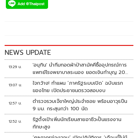
e
tt
p
e
ar
b
er
y
e
o
Li
o
n
k
k
NEWS UPDATE
'อนุทิน' นำทีมทอดผ้าป่าสามัคคีซื้ออุปกรณ์การ
13:29 น.
แพทย์โรงพยาบาลระนอง ยอดเงินทำบุญ 20
ล้านบาท
ใจกว้าง! ทำแผน ‘ภาครัฐระบบเปิด’ ฉบับแรก
13:07 น.
ของไทย เปิดประชาชนตรวจสอบงบ
ตำรวจรวบเจ๊ขาใหญ่ประจำซอย พร้อมอาวุธปืน
12:57 น.
9 มม. กระสุนกว่า 100 นัด
รัฐตั้งเป้าเพิ่มนักเรียนสายอาชีวะปั้นแรงงาน
12:52 น.
ทักษะสูง
‘ศุลกากรช่องจอม’ เปิดปฏิบัติการ ‘เดือนนี้ไม่มี