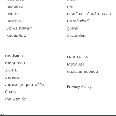
คอลัมนิสต์
กีฬา
บทความ
ท่องเที่ยว – ศิลปวัฒนธรรม
เศรษฐกิจ
ประชาสัมพันธ์
ข่าวพระราชสำนัก
ภูมิภาค
หนังสือพิมพ์
สิ่งแวดล้อม
ต่างประเทศ
PR & PRESS
อาชญากรรม
เกี่ยวกับเรา
X-CITE
ติดต่อและ สนับสนุน
ยานยนต์
สาธารณสุข-คุณภาพชีวิต
Privacy Policy
บันเทิง
ไทยโพสต์ ทีวี