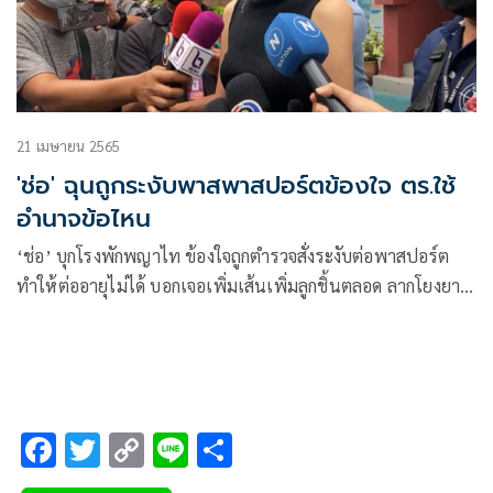
21 เมษายน 2565
'ช่อ' ฉุนถูกระงับพาสพาสปอร์ตข้องใจ ตร.ใช้
อำนาจข้อไหน
‘ช่อ’ บุกโรงพักพญาไท ข้องใจถูกตำรวจสั่งระงับต่อพาสปอร์ต
ทำให้ต่ออายุไม่ได้ บอกเจอเพิ่มเส้นเพิ่มลูกชิ้นตลอด ลากโยงยาว
กรณีศาลถอนประกัน คดีมาตรา 112 – หมิ่นศาล
F
T
C
Li
S
ac
wi
o
n
h