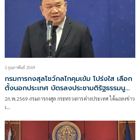
2 กุมภาพันธ์ 2569
กรมการกงสุลโชว์กลไกคุมเข้ม โปร่งใส เลือก
ตั้งนอกประเทศ บัตรลงประชามติรัฐธรรมนูญ
นับนอกราชอาณาจักร
2ก.พ.2569-กรมการกงสุล กระทรวงการต่างประเทศ ได้แถลงข่าว
เ…