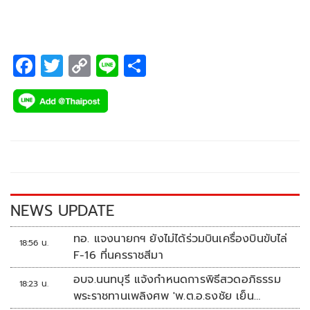
F
T
C
Li
S
ac
wi
o
n
h
e
tt
p
e
ar
b
er
y
e
o
Li
o
n
k
k
NEWS UPDATE
ทอ. แจงนายกฯ ยังไม่ได้ร่วมบินเครื่องบินขับไล่
18:56 น.
F-16 ที่นครราชสีมา
อบจ.นนทบุรี แจ้งกำหนดการพิธีสวดอภิธรรม
18:23 น.
พระราชทานเพลิงศพ 'พ.ต.อ.ธงชัย เย็น