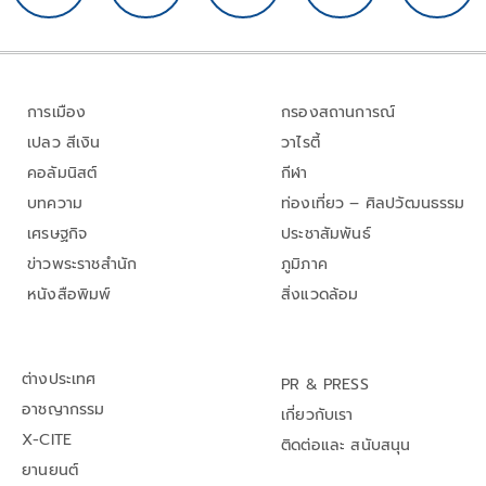
การเมือง
กรองสถานการณ์
เปลว สีเงิน
วาไรตี้
คอลัมนิสต์
กีฬา
บทความ
ท่องเที่ยว – ศิลปวัฒนธรรม
เศรษฐกิจ
ประชาสัมพันธ์
ข่าวพระราชสำนัก
ภูมิภาค
หนังสือพิมพ์
สิ่งแวดล้อม
ต่างประเทศ
PR & PRESS
อาชญากรรม
เกี่ยวกับเรา
X-CITE
ติดต่อและ สนับสนุน
ยานยนต์