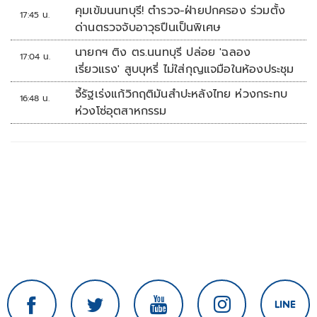
ประเสริฐ'
คุมเข้มนนทบุรี! ตำรวจ-ฝ่ายปกครอง ร่วมตั้ง
17:45 น.
ด่านตรวจจับอาวุธปืนเป็นพิเศษ
นายกฯ ติง ตร.นนทบุรี ปล่อย 'ฉลอง
17:04 น.
เรี่ยวแรง' สูบบุหรี่ ไม่ใส่กุญแจมือในห้องประชุม
จี้รัฐเร่งแก้วิกฤติมันสำปะหลังไทย ห่วงกระทบ
16:48 น.
ห่วงโซ่อุตสาหกรรม