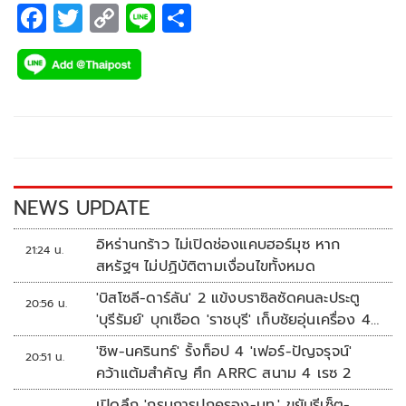
F
T
C
Li
S
ac
wi
o
n
h
e
tt
p
e
ar
b
er
y
e
o
Li
o
n
k
k
NEWS UPDATE
อิหร่านกร้าว ไม่เปิดช่องแคบฮอร์มุซ หาก
21:24 น.
สหรัฐฯ ไม่ปฏิบัติตามเงื่อนไขทั้งหมด
'บิสโซลี-ดาร์ลัน' 2 แข้งบราซิลซัดคนละประตู
20:56 น.
'บุรีรัมย์' บุกเชือด 'ราชบุรี' เก็บชัยอุ่นเครื่อง 4
นัดรวด
'ชิพ-นครินทร์' รั้งท็อป 4 'เฟอร์-ปัญจรุจน์'
20:51 น.
คว้าแต้มสำคัญ ศึก ARRC สนาม 4 เรซ 2
เปิดลึก 'กรมการปกครอง-มท.' ขยับรีเซ็ต-