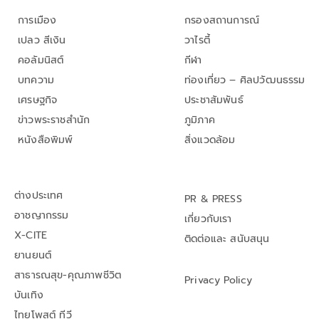
การเมือง
กรองสถานการณ์
เปลว สีเงิน
วาไรตี้
คอลัมนิสต์
กีฬา
บทความ
ท่องเที่ยว – ศิลปวัฒนธรรม
เศรษฐกิจ
ประชาสัมพันธ์
ข่าวพระราชสำนัก
ภูมิภาค
หนังสือพิมพ์
สิ่งแวดล้อม
ต่างประเทศ
PR & PRESS
อาชญากรรม
เกี่ยวกับเรา
X-CITE
ติดต่อและ สนับสนุน
ยานยนต์
สาธารณสุข-คุณภาพชีวิต
Privacy Policy
บันเทิง
ไทยโพสต์ ทีวี