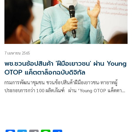
7 เมษายน 2565
พช.ชวนช้อปสินค้า 'ฝีมือเยาวชน' ผ่าน Young
OTOP แค็ตตาล็อกฉบับดิจิทัล
กรมการพัฒนาชุมชน ชวนช้อปสินค้าฝีมือเยาวชน-ทายาทผู้
ประกอบการกว่า 100 ผลิตภัณฑ์ ผ่าน ‘Young OTOP แค็ตตา
ล็อก ฉบับดิจิทัล’