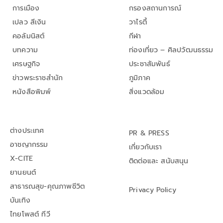
การเมือง
กรองสถานการณ์
เปลว สีเงิน
วาไรตี้
คอลัมนิสต์
กีฬา
บทความ
ท่องเที่ยว – ศิลปวัฒนธรรม
เศรษฐกิจ
ประชาสัมพันธ์
ข่าวพระราชสำนัก
ภูมิภาค
หนังสือพิมพ์
สิ่งแวดล้อม
ต่างประเทศ
PR & PRESS
อาชญากรรม
เกี่ยวกับเรา
X-CITE
ติดต่อและ สนับสนุน
ยานยนต์
สาธารณสุข-คุณภาพชีวิต
Privacy Policy
บันเทิง
ไทยโพสต์ ทีวี