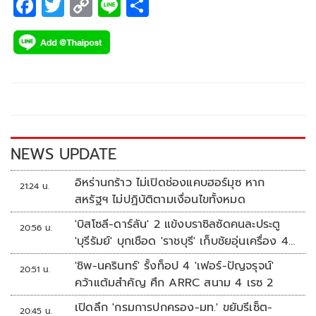
F
T
C
Li
S
ac
wi
o
n
h
e
tt
p
e
ar
b
er
y
e
o
Li
o
n
k
k
NEWS UPDATE
อิหร่านกร้าว ไม่เปิดช่องแคบฮอร์มุซ หาก
21:24 น.
สหรัฐฯ ไม่ปฏิบัติตามเงื่อนไขทั้งหมด
'บิสโซลี-ดาร์ลัน' 2 แข้งบราซิลซัดคนละประตู
20:56 น.
'บุรีรัมย์' บุกเชือด 'ราชบุรี' เก็บชัยอุ่นเครื่อง 4
นัดรวด
'ชิพ-นครินทร์' รั้งท็อป 4 'เฟอร์-ปัญจรุจน์'
20:51 น.
คว้าแต้มสำคัญ ศึก ARRC สนาม 4 เรซ 2
เปิดลึก 'กรมการปกครอง-มท.' ขยับรีเซ็ต-
20:45 น.