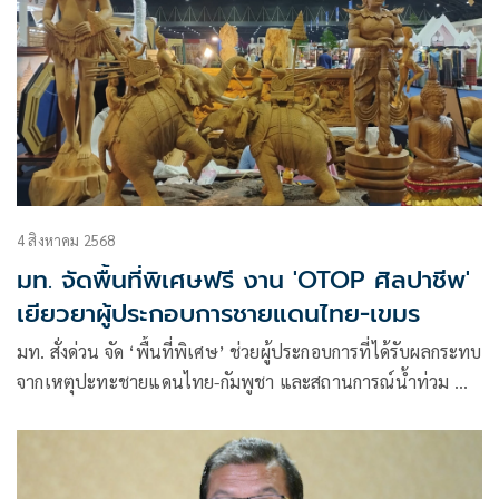
4 สิงหาคม 2568
มท. จัดพื้นที่พิเศษฟรี งาน 'OTOP ศิลปาชีพ'
เยียวยาผู้ประกอบการชายแดนไทย-เขมร
มท. สั่งด่วน จัด ‘พื้นที่พิเศษ’ ช่วยผู้ประกอบการที่ได้รับผลกระทบ
จากเหตุปะทะชายแดนไทย-กัมพูชา และสถานการณ์น้ำท่วม นำ
สินค้ามาจำหน่ายในงาน ‘OTOP ศิลปาชีพ’