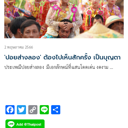
2 พฤษภาคม 2566
'ปอยส่างลอง' ต้องไปเห็นสักครั้ง เป็นบุญตา
ประเพณีปอยส่างลอง มีเอกลักษณ์ที่แสนโดดเด่น งดงาม …
F
T
C
Li
S
ac
wi
o
n
h
e
tt
p
e
ar