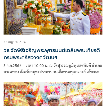
3 กรกฎาคม 2566
วธ.จัดพิธีเจริญพระพุทธมนต์เฉลิมพระเกียรติ
กรมพระศรีสวางควัฒนฯ
3 ก.ค.2566 – เวลา 10.00 น. ณ วัดสุวรรณภูมิพุทธชยันตี อำเภอ
บางเสาธง จังหวัดสมุทรปราการ สมเด็จพระพุฒาจารย์ เจ้าคณะ
ใหญ่หนตะวันออก กรรมการมหาเถรสมาคม เจ้าอาวาสวัด
ไตรมิตรวิทยาราม เป็นประธานฝ่ายสงฆ์ นายอิทธิพล คุณปลื้ม
รัฐมนตรีว่าการกระทรวงวัฒนธรรม (รมว.วธ.)