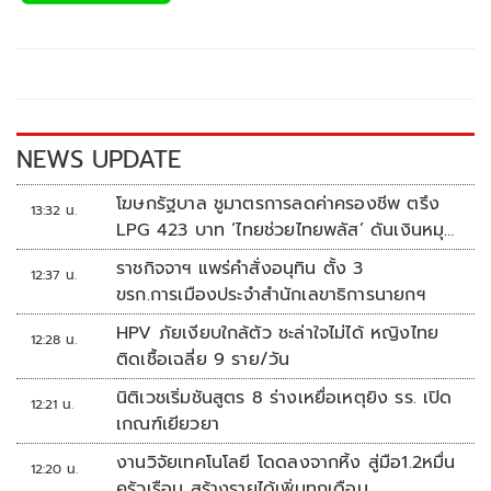
b
er
y
e
o
Li
o
n
k
k
NEWS UPDATE
โฆษกรัฐบาล ชูมาตรการลดค่าครองชีพ ตรึง
13:32 น.
LPG 423 บาท ‘ไทยช่วยไทยพลัส’ ดันเงินหมุน
แสนล้าน
ราชกิจจาฯ แพร่คำสั่งอนุทิน ตั้ง 3
12:37 น.
ขรก.การเมืองประจำสำนักเลขาธิการนายกฯ
HPV ภัยเงียบใกล้ตัว ชะล่าใจไม่ได้ หญิงไทย
12:28 น.
ติดเชื้อเฉลี่ย 9 ราย/วัน
นิติเวชเริ่มชันสูตร 8 ร่างเหยื่อเหตุยิง รร. เปิด
12:21 น.
เกณฑ์เยียวยา
งานวิจัยเทคโนโลยี โดดลงจากหิ้ง สู่มือ1.2หมื่น
12:20 น.
ครัวเรือน สร้างรายได้เพิ่มทุกเดือน