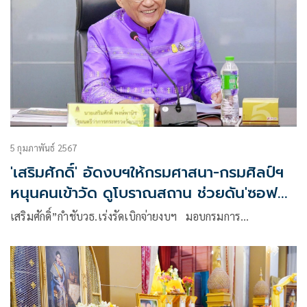
5 กุมภาพันธ์ 2567
'เสริมศักดิ์' อัดงบฯให้กรมศาสนา-กรมศิลป์ฯ
หนุนคนเข้าวัด ดูโบราณสถาน ช่วยดัน'ซอฟต์
เพาเวอร์'รัฐบาล
เสริมศักดิ์”กำชับวธ.เร่งรัดเบิกจ่ายงบฯ มอบกรมการ…