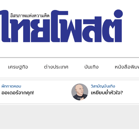
เศรษฐกิจ
ต่างประเทศ
บันเทิง
หนังสือพิม
ผักกาดหอม
วิสามัญบันเทิง
ออเดอร์จากคุก!
เหยียบย่ำหัวใจ?