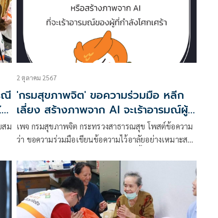
2 ตุลาคม 2567
รณี
'กรมสุขภาพจิต' ขอความร่วมมือ หลีก
เลี่ยง สร้างภาพจาก AI จะเร้าอารมณ์ผู้ที่
กำลังโศกเศร้า
ายสม
เพจ กรมสุขภาพจิต กระทรวงสาธารณสุข โพสต์ข้อความ
ว่า ขอความร่วมมือเขียนข้อความไว้อาลัยอย่างเหมาะสม
โดย ”หลีกเลี่ยง“ การวาดภาพประกอบขึ้นมาใหม่หรือ
สร้างภาพจาก AI