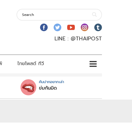
LINE : @THAIPOST
พ์
ไทยโพสต์ ทีวี
คันปากอยากเล่า
ข่มกันมิด