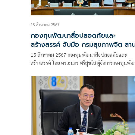
15 สิงหาคม 2567
กองทุนพัฒนาสื่อปลอดภัยและ
สร้างสรรค์ จับมือ กรมสุขภาพจิต สา
พลัง สร้างสรรค์สื่อ เพื่อส่งเสริมสุข
15 สิงหาคม 2567 กองทุนพัฒนาสื่อปลอดภัยและ
จิตสู่สังคม
สร้างสรรค์ โดย ดร.ธนกร ศรีสุขใส ผู้จัดการกองทุนพั
สื่อปลอดภัยและสร้างสรรค์ ได้ลงนามความร่วมมือกับ
นายแพทย์พงศ์เกษม ไข่มุกด์ อธิบดีกรมสุขภาพจิต โด
ผู้บริหาร ดร.ชำนาญ งามมณีอุดม