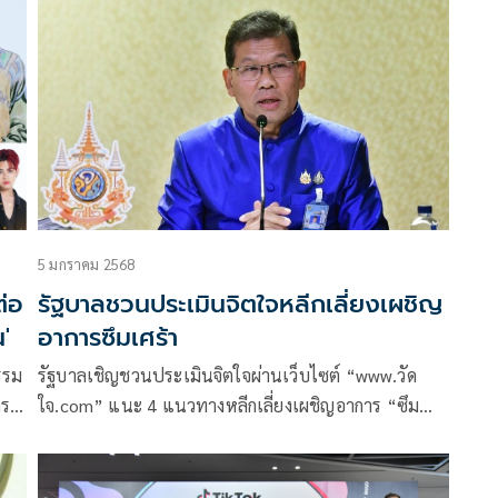
ดูแลจิตใจ
บ้านเรือนพังเสียหายเป็นวงกว้าง แต่ผู้ประสบภัยจำนวน
มากยังคงอยู่กับความหวาดกลัว วิตกกังวล จนอาจส่งผลกระ
ทบต่อจิตใจ
5 มกราคม 2568
ต่อ
รัฐบาลชวนประเมินจิตใจหลีกเลี่ยงเผชิญ
'
อาการซึมเศร้า
รรม
รัฐบาลเชิญชวนประเมินจิตใจผ่านเว็บไซต์ “www.วัด
กรม
ใจ.com” แนะ 4 แนวทางหลีกเลี่ยงเผชิญอาการ “ซึม
ม
เศร้าหลังปีใหม่ (New Year Blues)”
นัก