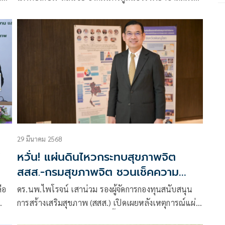
พระยุพราชร่วมกับกรมสุขภาพจิต เปิดตัว
29 มีนาคม 2568
หวั่น! แผ่นดินไหวกระทบสุขภาพจิต
สสส.-กรมสุขภาพจิต ชวนเช็คความ
เสี่ยง-วิธีรับมือความวิตกกังวล เผย
ือ
ดร.นพ.ไพโรจน์ เสาน่วม รองผู้จัดการกองทุนสนับสนุน
อาการเวียนหัวอาจเป็น“โรคสมองเมา
การสร้างเสริมสุขภาพ (สสส.) เปิดเผยหลังเหตุการณ์แผ่น
แผ่นดินไหว” พร้อมชี้ช่องทางเข้าถึงการ
ิ
ดินไหวว่า ภัยธรรมชาติที่เกิดขึ้นไม่เพียงแต่ทำลายอาคาร