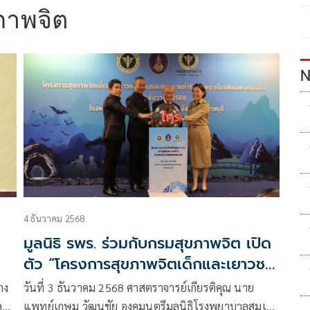
ภาพจิต
N
4 ธันวาคม 2568
มูลนิธิ รพร. ร่วมกับกรมสุขภาพจิต เปิด
ตัว “โครงการสุขภาพจิตเด็กและเยาวชน
ตามรอยพระราชดำริ เทิดพระเกียรติแม่
าง
วันที่ 3 ธันวาคม 2568 ศาสตราจารย์เกียรติคุณ นาย
แห่งแผ่นดิน”
น์’
แพทย์เกษม วัฒนชัย องคมนตรีมูลนิธิโรงพยาบาลสมเด็จ