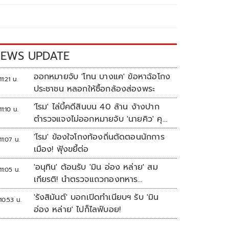
EWS UPDATE
ออกหมายจับ 'โทน บางแค' ข้อหาฉ้อโกง
11:21 น.
ประชาชน หลอกให้ซื้อกล้องส่องพระ
'โรม' ไล่บี้คดีสินบน 40 ล้าน ง้างปาก
11:10 น.
ตำรวจแจงไม่ออกหมายจับ 'นายคิว' คุม
เว็บพนัน
'โรม' ข้องใจโกงท้องถิ่นตัดตอนนักการ
11:07 น.
เมือง! ฟุ้งขยี้ต่อ
'อนุทิน' ต้อนรับ 'มิน อ่อง หล่าย' สม
11:05 น.
เกียรติ! นำตรวจแถวกองทหาร
เกียรติยศ
'รังสิมันต์' บอกเปิดทำเนียบฯ รับ 'มิน
10:53 น.
อ่อง หล่าย' ไปก็ไลฟ์บอย!