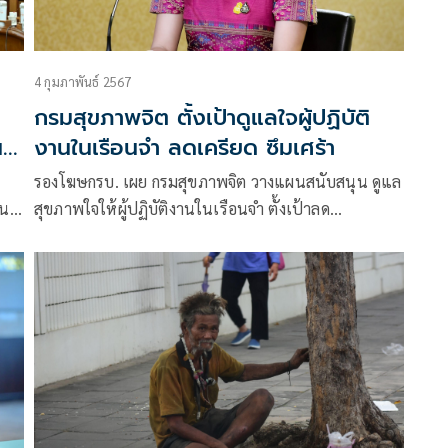
4 กุมภาพันธ์ 2567
กรมสุขภาพจิต ตั้งเป้าดูแลใจผู้ปฏิบัติ
น
งานในเรือนจำ ลดเครียด ซึมเศร้า
ภาพ
รองโฆษกรบ. เผย กรมสุขภาพจิต วางแผนสนับสนุน ดูแล
ฒนา
สุขภาพใจให้ผู้ปฏิบัติงานในเรือนจำ ตั้งเป้าลด
ความเครียด ภาวะซึมเศร้า สร้างความเข้มแข็งทางใจ
ยมี