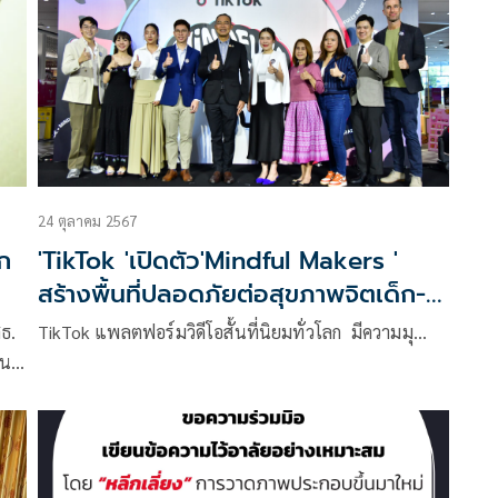
24 ตุลาคม 2567
ก
'TikTok 'เปิดตัว'Mindful Makers '
สร้างพื้นที่ปลอดภัยต่อสุขภาพจิตเด็ก-
วัยรุ่น
ธ.
TikTok แพลตฟอร์มวิดีโอสั้นที่นิยมทั่วโลก มีความมุ…
ิน