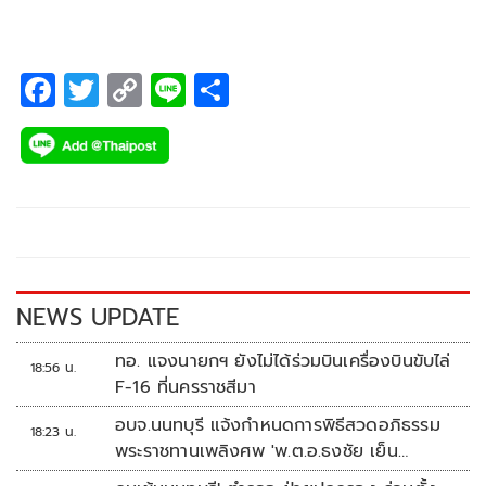
F
T
C
Li
S
ac
wi
o
n
h
e
tt
p
e
ar
b
er
y
e
o
Li
o
n
k
k
NEWS UPDATE
ทอ. แจงนายกฯ ยังไม่ได้ร่วมบินเครื่องบินขับไล่
18:56 น.
F-16 ที่นครราชสีมา
อบจ.นนทบุรี แจ้งกำหนดการพิธีสวดอภิธรรม
18:23 น.
พระราชทานเพลิงศพ 'พ.ต.อ.ธงชัย เย็น
ประเสริฐ'