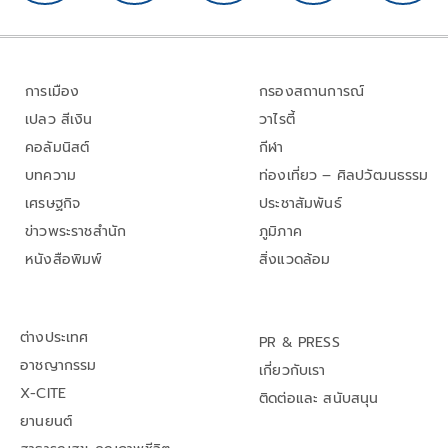
การเมือง
กรองสถานการณ์
เปลว สีเงิน
วาไรตี้
คอลัมนิสต์
กีฬา
บทความ
ท่องเที่ยว – ศิลปวัฒนธรรม
เศรษฐกิจ
ประชาสัมพันธ์
ข่าวพระราชสำนัก
ภูมิภาค
หนังสือพิมพ์
สิ่งแวดล้อม
ต่างประเทศ
PR & PRESS
อาชญากรรม
เกี่ยวกับเรา
X-CITE
ติดต่อและ สนับสนุน
ยานยนต์