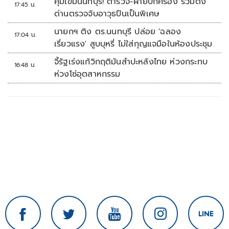
คุมเข้มนนทบุรี! ตำรวจ-ฝ่ายปกครอง ร่วมตั้ง
17:45 น.
ด่านตรวจจับอาวุธปืนเป็นพิเศษ
นายกฯ ติง ตร.นนทบุรี ปล่อย 'ฉลอง
17:04 น.
เรี่ยวแรง' สูบบุหรี่ ไม่ใส่กุญแจมือในห้องประชุม
จี้รัฐเร่งแก้วิกฤติมันสำปะหลังไทย ห่วงกระทบ
16:48 น.
ห่วงโซ่อุตสาหกรรม