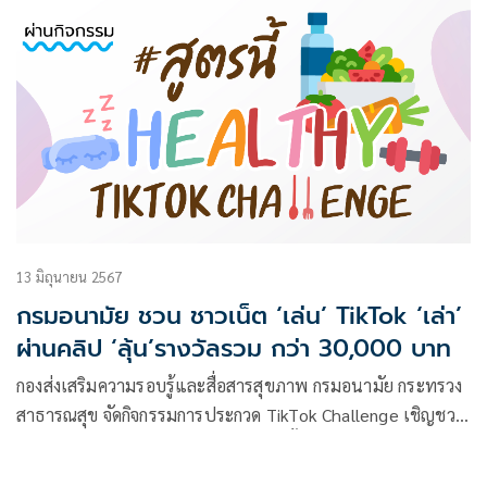
เคิล แกรนด์ คอนเวนชั่น กรุงเทพมหานคร โดยมี นายพัฒนา
พร้อมพัฒน์ รัฐมนตรีว่าการกระทรวงสาธารณสุข นายวรโชติ
สุคนธ์ขจร
13 มิถุนายน 2567
กรมอนามัย ชวน ชาวเน็ต ‘เล่น’ TikTok ‘เล่า’
ผ่านคลิป ‘ลุ้น’รางวัลรวม กว่า 30,000 บาท
กองส่งเสริมความรอบรู้และสื่อสารสุขภาพ กรมอนามัย กระทรวง
สาธารณสุข จัดกิจกรรมการประกวด TikTok Challenge เชิญชวน
คนไทยแจกสูตรเด็ดเคล็ดลับ สุขภาพดี ทั้งกินดี นอนดี หรือ