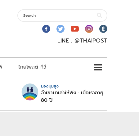
LINE : @THAIPOST
พ์
ไทยโพสต์ ทีวี
มองมุมสูง
จำเขามาเล่าให้ฟัง : เมื่อเราอายุ
80 ปี