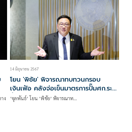
14 มิถุนายน 2567
ย
โยน 'พิชัย' พิจารณาทบทวนกรอบ
เงินเฟ้อ คลังจ่อเข็นมาตรการปั๊มศก.ระยะ
สั้นเพิ่มบูมจีดีพีไทย
กาง
‘จุลพันธ์’ โยน ‘พิชัย’ พิจารณาท…