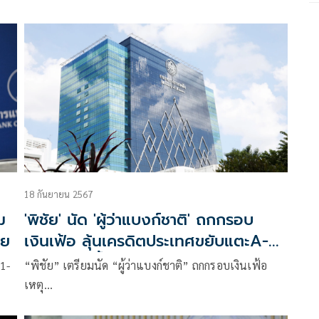
18 กันยายน 2567
ม
'พิชัย' นัด 'ผู้ว่าแบงก์ชาติ' ถกกรอบ
าย
เงินเฟ้อ ลุ้นเครดิตประเทศขยับแตะA-
หลังศก.ขาขึ้น
1-
“พิชัย” เตรียมนัด “ผู้ว่าแบงก์ชาติ” ถกกรอบเงินเฟ้อ
เหตุ…