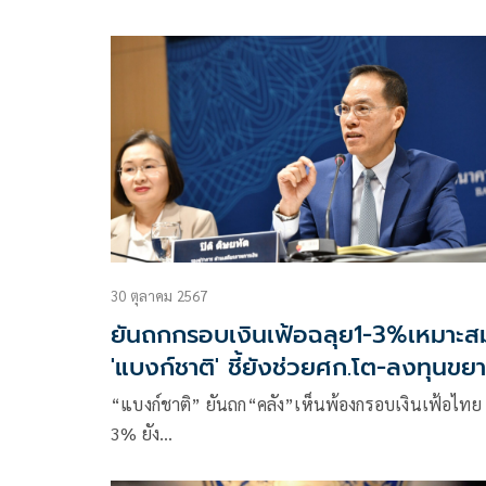
30 ตุลาคม 2567
ยันถกกรอบเงินเฟ้อฉลุย1-3%เหมาะส
'แบงก์ชาติ' ชี้ยังช่วยศก.โต-ลงทุนขย
“แบงก์ชาติ” ยันถก“คลัง”เห็นพ้องกรอบเงินเฟ้อไทย 
3% ยัง…