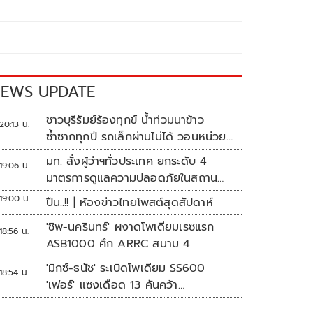
EWS UPDATE
ชาวบุรีรัมย์ร้องทุกข์ น้ำท่วมนาข้าว
20:13 น.
ซ้ำซากทุกปี รถเล็กผ่านไม่ได้ วอนหน่วย
งานเร่งแก้ไข
มท. สั่งผู้ว่าฯทั่วประเทศ ยกระดับ 4
19:06 น.
มาตรการดูแลความปลอดภัยในสถาน
ศึกษา
19:00 น.
ปืน..!! | ห้องข่าวไทยโพสต์สุดสัปดาห์
'ชิพ-นครินทร์' ผงาดโพเดียมเรซแรก
18:56 น.
ASB1000 ศึก ARRC สนาม 4
'มิกซ์-ธนัช' ระเบิดโพเดียม SS600
18:54 น.
'เฟอร์' แซงเดือด 13 คันคว้า
แต้ม ศึก ARRC สนาม 4