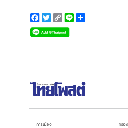
F
T
C
Li
S
ac
wi
o
n
h
e
tt
p
e
ar
b
er
y
e
o
Li
o
n
k
k
การเมือง
กรอง