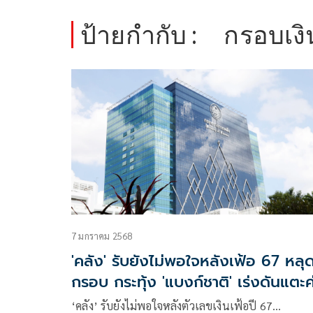
ป้ายกำกับ :
กรอบเงิ
7 มกราคม 2568
'คลัง' รับยังไม่พอใจหลังเฟ้อ 67 หลุ
กรอบ กระทุ้ง 'แบงก์ชาติ' เร่งดันแตะค
กลาง 2%
‘คลัง’ รับยังไม่พอใจหลังตัวเลขเงินเฟ้อปี 67…