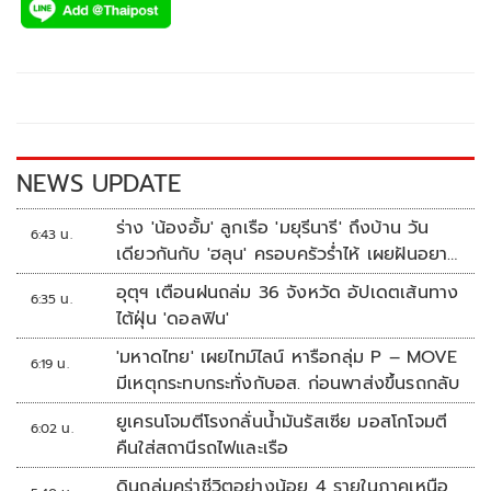
e
tt
p
e
ar
b
er
y
e
o
Li
o
n
k
k
NEWS UPDATE
ร่าง 'น้องอั้ม' ลูกเรือ 'มยุรีนารี' ถึงบ้าน วัน
6:43 น.
เดียวกันกับ 'ฮลุน' ครอบครัวร่ำไห้ เผยฝันอยาก
เป็นทหารเรือ
อุตุฯ เตือนฝนถล่ม 36 จังหวัด อัปเดตเส้นทาง
6:35 น.
ไต้ฝุ่น 'ดอลฟิน'
'มหาดไทย' เผยไทม์ไลน์ หารือกลุ่ม P – MOVE
6:19 น.
มีเหตุกระทบกระทั่งกับอส. ก่อนพาส่งขึ้นรถกลับ
ยูเครนโจมตีโรงกลั่นน้ำมันรัสเซีย มอสโกโจมตี
6:02 น.
คืนใส่สถานีรถไฟและเรือ
ดินถล่มคร่าชีวิตอย่างน้อย 4 รายในภาคเหนือ