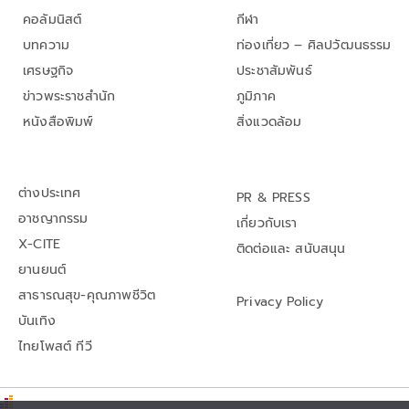
คอลัมนิสต์
กีฬา
บทความ
ท่องเที่ยว – ศิลปวัฒนธรรม
เศรษฐกิจ
ประชาสัมพันธ์
ข่าวพระราชสำนัก
ภูมิภาค
หนังสือพิมพ์
สิ่งแวดล้อม
ต่างประเทศ
PR & PRESS
อาชญากรรม
เกี่ยวกับเรา
X-CITE
ติดต่อและ สนับสนุน
ยานยนต์
สาธารณสุข-คุณภาพชีวิต
Privacy Policy
บันเทิง
ไทยโพสต์ ทีวี