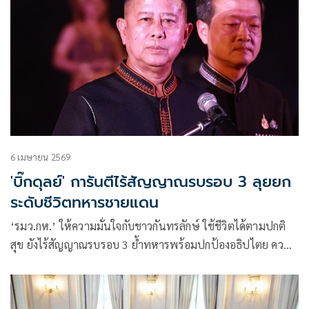
6 เมษายน 2569
'บิ๊กดุลย์' การันตีไร้สัญญาณรบรอบ 3 ลุยยก
ระดับชีวิตทหารชายแดน
‘รมว.กห.’ ให้ความมั่นใจกับชาวกันทรลักษ์ ใช้ชีวิตได้ตามปกติ
สุข ยังไร้สัญญาณรบรอบ 3 ย้ำทหารพร้อมปกป้องอธิปไตย ควบคู่
กระตุ้นท่องเที่ยว ลั่นสานต่อแนวทาง ‘บิ๊กเล็ก’ ยกระดับคุณภาพ
ทหารชายแดน- ชั้นผู้น้อย