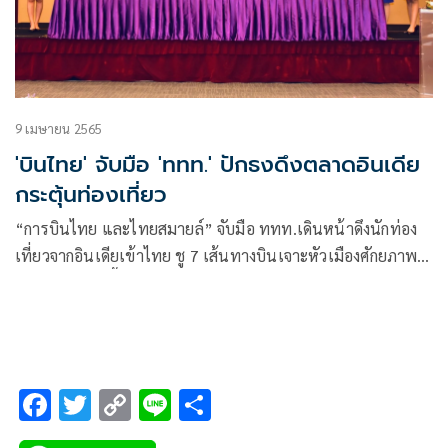
9 เมษายน 2565
'บินไทย' จับมือ 'ททท.' ปักธงดึงตลาดอินเดีย
กระตุ้นท่องเที่ยว
“การบินไทย และไทยสมายล์” จับมือ ททท.เดินหน้าดึงนักท่อง
เที่ยวจากอินเดียเข้าไทย ชู 7 เส้นทางบินเจาะหัวเมืองศักยภาพ
คาดหลัง เม.ย.นี้ กระตุ้นเศรษฐกิจและการท่องเที่ยว มั่นใจยอด
เดินทางไม่ต่ำ 1.3 หมื่นคนต่อเดือน
F
T
C
Li
S
ac
wi
o
n
h