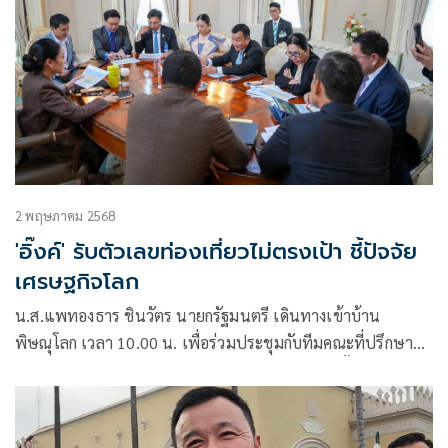
2 พฤษภาคม 2568
'อิ๊งค์' รับตัวเลขท่องเที่ยวไม่ตรงเป้า ชี้ปัจจัย
เศรษฐกิจโลก
น.ส.แพทองธาร ชินวัตร นายกรัฐมนตรี เดินทางเข้าบ้าน
พิษณุโลก เวลา 10.00 น. เพื่อร่วมประชุมกับทีมคณะที่ปรึกษา
ด้านนโยบายของนายกรัฐมนตรีประจำสัปดาห์ จากนั้นในช่วง
บ่ายที่ทำเนียบรัฐบาล นายกฯได้ประชุมร่วมกับ นายสรวงศ์ เทียน
ทอง