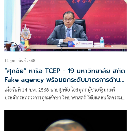
14 กุมภาพันธ์ 2568
“ศุภชัย” หารือ TCEP - 19 มหาวิทยาลัย สกัด
Fake agency พร้อมยกระดับมาตรการด้าน
ความปลอดภัย นักศึกษาจีนในไทย ปลื้ม จีน
เมื่อวันที่ 14 ก.พ. 2568 นายศุภชัย ใจสมุทร ผู้ช่วยรัฐมนตรี
มอบ 10 ทุนมหาวิทยาลัยชัั้นนำให้นักศึกษาไทย
ประจำกระทรวงการอุดมศึกษา วิทยาศาสตร์ วิจัยและนวัตกรรม
(อว.) เป็นประธานเปิดการประชุมระดับสูงว่าด้วยความปลอดภัย
และคุณภาพชีวิตของนักศึกษาจีนในประเทศไทย ภายใต้
โครงการความร่วมมือไทย-จีน