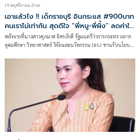
19 พฤศจิกายน 2566
เอาแล้วไง !! เด็กราชบุรี อินกระแส #900บาท
คนเราไม่เท่ากัน สุดดีใจ “พี่หนู-พี่ผึ้ง” ลดค่าใช้
จ่าย TCAS67
หลังจากที่นางสาวศุภมาส อิศรภักดี รัฐมนตรีว่าการกระทรวงการ
อุดมศึกษา วิทยาศาสตร์ วิจัยและนวัตกรรม (อว.) ขานรับนโยบาย
ไม่เก็บค่าสมัครสอบ TCAS 67 รอบ 3 (Admission) ของนาย
อนุทิน ชาญวีรกูล รองนายกรัฐมนตรี และรัฐมนตรีว่ากระทรวง
มหาดไทย เมื่อวันที่ 13 พฤศจิกายน 2566 ทำให้เป็นถูกกล่าวถึง
เป็นวงกว้างตามสถานศึกษา ทั้งในกรุงเทพมหานคร ปริมณฑล
และต่างจังหวัด