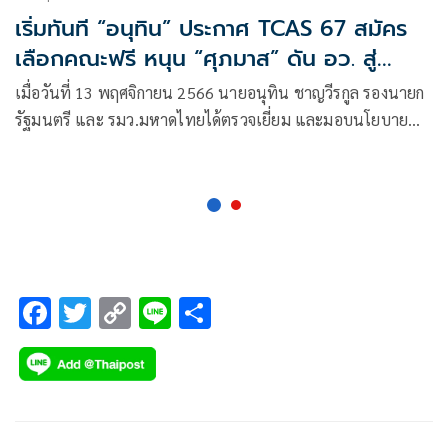
เริ่มทันที “อนุทิน” ประกาศ TCAS 67 สมัคร
เลือกคณะฟรี หนุน “ศุภมาส” ดัน อว. สู่
กระทรวงเศรษฐกิจ
เมื่อวันที่ 13 พฤศจิกายน 2566 นายอนุทิน ชาญวีรกูล รองนายก
รัฐมนตรี และ รมว.มหาดไทยได้ตรวจเยี่ยม และมอบนโยบาย
กระทรวงการอุดมศึกษา วิทยาศาสตร์
F
T
C
Li
S
ac
wi
o
n
h
e
tt
p
e
ar
b
er
y
e
o
Li