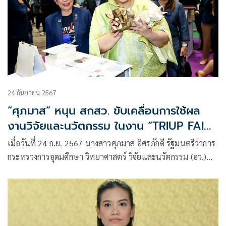
24 กันยายน 2567
“ศุภมาส” หนุน สกสว. ขับเคลื่อนการใช้ผล
งานวิจัยและนวัตกรรม ในงาน “TRIUP FAIR
2024” ดึงภาครัฐ-เอกชน ยกระดับคุณภาพ
เมื่อวันที่ 24 ก.ย. 2567 นางสาวศุภมาส อิศรภักดี รัฐมนตรีว่าการ
ชีวิต สร้างเศรษฐกิจให้ประเทศไทยอย่างยั่งยืน
กระทรวงการอุดมศึกษา วิทยาศาสตร์ วิจัยและนวัตกรรม (อว.)
เป็นประธานเปิดงานมหกรรมส่งเสริมการใช้ประโยชน์จากงาน
วิจัยและนวัตกรรม ประจำปี 2567 หรือ TRIUP FAIR 2024 ภาย
ใต้แนวคิด “Impact Journey to Ignite Thailand :