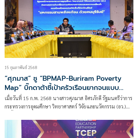
15 กุมภาพันธ์ 2568
“ศุภมาส” ชู “BPMAP-Buriram Poverty
Map” บิ๊กดาต้าชี้เป้าครัวเรือนยากจนแบบ
แม่นยำ โชว์ความสำเร็จช่วยเหลือคนจนแบบ
เมื่อวันที่ 15 ก.พ. 2568 นางสาวศุภมาส อิศรภักดี รัฐมนตรีว่าการ
มุ่งเป้าทั้งด้านอาชีพ ที่อยู่อาศัย การศึกษา เกิด
กระทรวงการอุดมศึกษา วิทยาศาสตร์ วิจัยและนวัตกรรม (อว.)
ต้นแบบ “อำเภอแก้จนทั้งพื้นที่ใน อ.นางรอง”
ลงพื้นที่ติดตามผลการขับเคลื่อนแผนงานนวัตกรรมการยกระดับ
แพลตฟอร์มขจัดความยากจนและลดความเหลื่อมล้ำทางสังคม
แบบเบ็ดเสร็จและแม่นยำจังหวัดบุรีรัมย์ ภายใต้