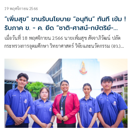
19 พฤศจิกายน 2566
“เพิ่มสุข” ขานรับนโยบาย “อนุทิน” ทันที เข้ม !
รับภาค ข. - ค. ยึด “ชาติ-ศาสน์-กษัตริย์-
หลักคุณธรรม” พร้อมชู “ธัชชา : TASSHA” ใช้
เมื่อวันที่ 18 พฤศจิกายน 2566 นายเพิ่มสุข สัจจาภิวัฒน์ ปลัด
เทคโนโลยีพัฒนาประวัติศาสตร์
กระทรวงการอุดมศึกษา วิทยาศาสตร์ วิจัยและนวัตกรรม (อว.)
กล่าวหลังจากที่ นายอนุทิน ชาญวีรกูล รองนายกรัฐมนตรี และ
รัฐมนตรีว่าการกระทรวงมหาดไทย เป็นประธานในการลงนาม
ข้อตกลงร่วมกัน(MOU) ว่าด้วย “การสร้างทรัพยากรมนุษย์ของ
ชาติ เป็นคนที่มีจิตสำนึกรักชาติ ภาคภูมิใจในประวัติศาสตร์ของ
ชาติไทย และยึดมั่นสถาบันสำคัญของชาติ”