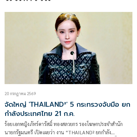
20 กรกฎาคม 2569
จัดใหญ่ 'THAILAND²' 5 กระทรวงจับมือ ยก
กำลังประเทศไทย 21 ก.ค.
ร้อยเอกหญิงภัทร์ดารัสมิ์ ทองสลวยกร รองโฆษกประจำสำนัก
นายกรัฐมนตรี เปิดเผยว่า งาน “THAILAND² ยกกำลัง