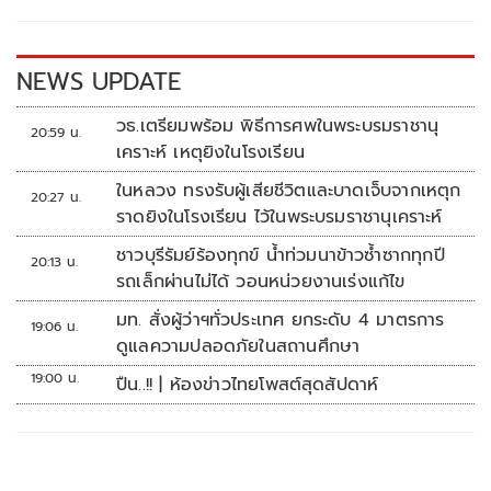
o
n
k
k
NEWS UPDATE
วธ.เตรียมพร้อม พิธีการศพในพระบรมราชานุ
20:59 น.
เคราะห์ เหตุยิงในโรงเรียน
ในหลวง ทรงรับผู้เสียชีวิตและบาดเจ็บจากเหตุก
20:27 น.
ราดยิงในโรงเรียน ไว้ในพระบรมราชานุเคราะห์
ชาวบุรีรัมย์ร้องทุกข์ น้ำท่วมนาข้าวซ้ำซากทุกปี
20:13 น.
รถเล็กผ่านไม่ได้ วอนหน่วยงานเร่งแก้ไข
มท. สั่งผู้ว่าฯทั่วประเทศ ยกระดับ 4 มาตรการ
19:06 น.
ดูแลความปลอดภัยในสถานศึกษา
19:00 น.
ปืน..!! | ห้องข่าวไทยโพสต์สุดสัปดาห์