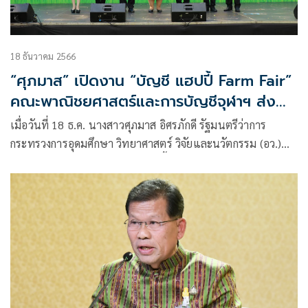
18 ธันวาคม 2566
“ศุภมาส” เปิดงาน “บัญชี แฮปปี้ Farm Fair”
คณะพาณิชยศาสตร์และการบัญชีจุฬาฯ ส่ง
ฟาร์มสุขรับปีใหม่แบบยั่งยืน
เมื่อวันที่ 18 ธ.ค. นางสาวศุภมาส อิศรภักดี รัฐมนตรีว่าการ
กระทรวงการอุดมศึกษา วิทยาศาสตร์ วิจัยและนวัตกรรม (อว.)
เป็นประธานเปิดงาน “บัญชี แฮปปี้ Farm Fair” ส่งฟาร์มสุขรับปี
ใหม่แบบยั่งยืน จัดโดย คณะพาณิชยศาสตร์และการบัญชี