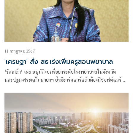
11 กรกฎาคม 2567
'เศรษฐา' สั่ง สธ.เร่งเพิ่มครูสอนพยาบาล
‘รัดเกล้า’ เผย อนุมัติงบเพื่อยกระดับโรงพยาบาลในจังหวัด
นครปฐม-สระแก้ว นายกฯ ย้ำมีฮาร์ดแวร์แล้วต้องมีซอฟต์แวร์
ด้วย สั่ง สธ. เพิ่มจำนวนครูสอนพยาบาล