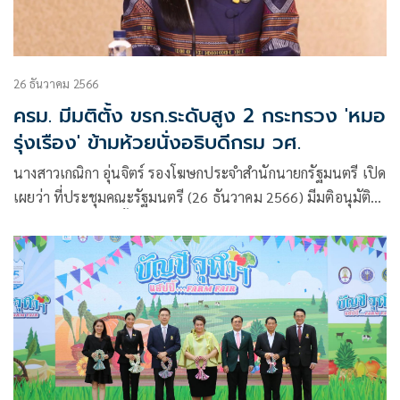
26 ธันวาคม 2566
ครม. มีมติตั้ง ขรก.ระดับสูง 2 กระทรวง 'หมอ
รุ่งเรือง' ข้ามห้วยนั่งอธิบดีกรม วศ.
นางสาวเกณิกา อุ่นจิตร์ รองโฆษกประจำสำนักนายกรัฐมนตรี เปิด
เผยว่า ที่ประชุมคณะรัฐมนตรี (26 ธันวาคม 2566) มีมติอนุมัติ
เห็นชอบ และแต่งตั้ง ตามที่ กระทรวงการอุดมศึกษา
วิทยาศาสตร์ วิจัยและนวัตกรรม และกระทรวงเกษตรและ
สหกรณ์ เสนอ ดังนี้