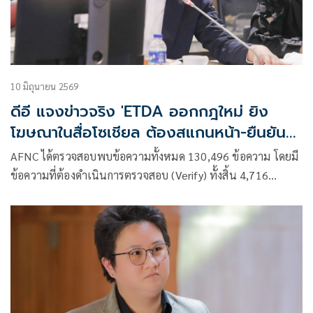
10 มิถุนายน 2569
ดีอี แจงข่าวจริง 'ETDA ออกกฎใหม่ ยิง
โฆษณาในสื่อโซเชียล ต้องสแกนหน้า-ยืนยัน
ตัวตนก่อน' ช่วยตัดช่องทาง 'สแกมเมอร์'
AFNC ได้ตรวจสอบพบข้อความทั้งหมด 130,496 ข้อความ โดยมี
หลอกลวง ปชช.
ข้อความที่ต้องดำเนินการตรวจสอบ (Verify) ทั้งสิ้น 4,716
ข้อความ สำหรับช่องทางที่มีการพบเบาะแสมากที่สุด