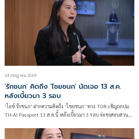
รัฐมนตรีว่าการกระทรวงดิจิทัลเพื่อเศรษฐกิจและสังคม (ดีอี) โดย
ยกระดับความสำคัญเรื่องการสร้างความตระหนักรู้เท่าทันภัย
อาชญากรรมทางเทคโนโลยี ข่าวปลอม และข้อมูลบิดเบือน
24 กรกฎาคม 2569
'รักชนก' คิดถึง 'ไชยชนก' นัดเจอ 13 ส.ค.
หลังเบี้ยวมา 3 รอบ
‘ไอซ์ รักชนก’ ฝากความคิดถึง ‘ไชยชนก’ ทวง TOR-เชิญถกปม
TH-AI Passport 13 ส.ค.นี้ หลังเบี้ยวมา 3 รอบ จ่อชงสอบสวน
กลาง-ปปง. เช็กบิลคนทุจริต