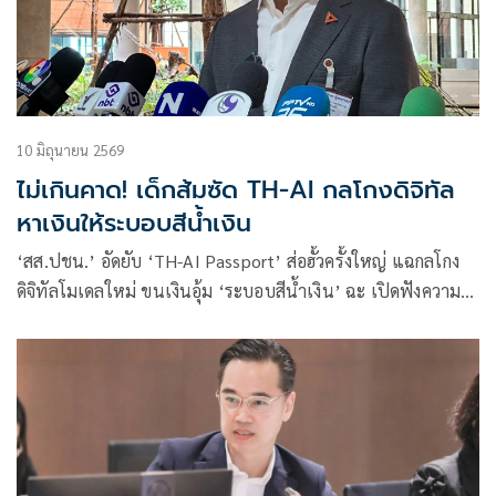
10 มิถุนายน 2569
ไม่เกินคาด! เด็กส้มซัด TH-AI กลโกงดิจิทัล
หาเงินให้ระบอบสีน้ำเงิน
‘สส.ปชน.’ อัดยับ ‘TH-AI Passport’ ส่อฮั้วครั้งใหญ่ แฉกลโกง
ดิจิทัลโมเดลใหม่ ขนเงินอุ้ม ‘ระบอบสีน้ำเงิน’ ฉะ เปิดฟังความ
เห็นแค่ฟอกขาว หวังชะลอเฟส 2 มูลค่า 900 ล้าน จ่อถล่มในงบปี
2570