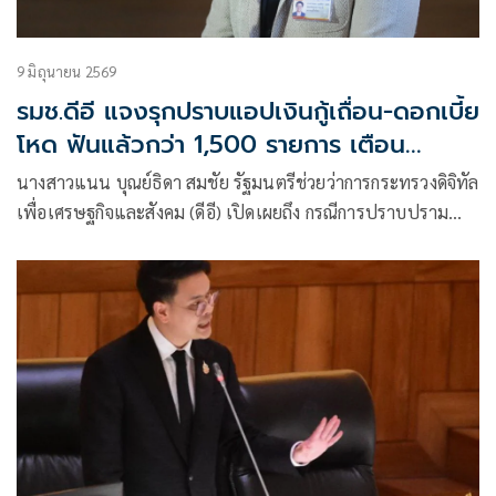
9 มิถุนายน 2569
รมช.ดีอี แจงรุกปราบแอปเงินกู้เถื่อน-ดอกเบี้ย
โหด ฟันแล้วกว่า 1,500 รายการ เตือน
ปชช.ระวังโฆษณาชวนเชื่อ เช็กให้ชัวร์ก่อนใช้
นางสาวแนน บุณย์ธิดา สมชัย รัฐมนตรีช่วยว่าการกระทรวงดิจิทัล
บริการ
เพื่อเศรษฐกิจและสังคม (ดีอี) เปิดเผยถึง กรณีการปราบปราม
แอปพลิเคชันสินเชื่อเงินกู้ผิดกฎหมาย และเว็บไซต์หรือ URL ที่มี
การเรียกเก็บดอกเบี้ยเกินอัตรา ว่า กระทรวงดีอี มีการทำงานอยู่ 2
แนวทาง ได้แก่