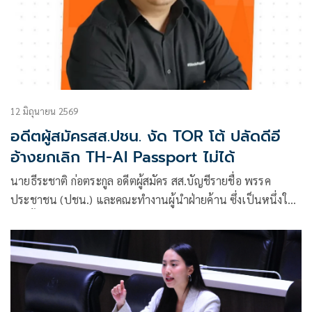
12 มิถุนายน 2569
อดีตผู้สมัครสส.ปชน. งัด TOR โต้ ปลัดดีอี
อ้างยกเลิก TH-AI Passport ไม่ได้
นายธีระชาติ ก่อตระกูล อดีตผู้สมัคร สส.บัญชีรายชื่อ พรรค
ประชาชน (ปชน.) และคณะทำงานผู้นำฝ่ายค้าน ซึ่งเป็นหนึ่งใน
ผู้ได้ตั้งคำถามถึงข้อสงสัยเกี่ยวกับความโปร่งใสของโครงการ ได้
โพสต์ TOR โครงการ TH-AI Passport พร้อมข้อความผ่านเฟ
ซบุ๊ก