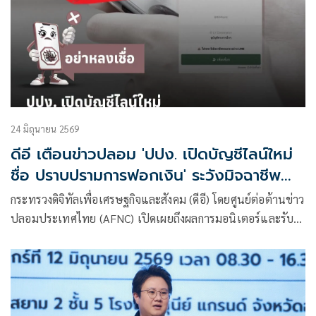
อาชญากรรมทางเทคโนโลยี ข่าวปลอม และข้อมูลบิดเบือน
24 มิถุนายน 2569
ดีอี เตือนข่าวปลอม 'ปปง. เปิดบัญชีไลน์ใหม่
ชื่อ ปราบปรามการฟอกเงิน' ระวังมิจฉาชีพ
หลอกสูญเงิน-ข้อมูลส่วนบุคคล
กระทรวงดิจิทัลเพื่อเศรษฐกิจและสังคม (ดีอี) โดยศูนย์ต่อต้านข่าว
ปลอมประเทศไทย (AFNC) เปิดเผยถึงผลการมอนิเตอร์และรับ
แจ้งข่าวปลอม ซึ่งเป็นไปตามนโยบายการป้องกันและแก้ไข
ปัญหาภัยความมั่นคงและภัยทางสังคมของนายไชยชนก ชิดชอบ
รัฐมนตรีว่าการกระทรวงดิจิทัลเพื่อเศรษฐกิจและสังคม (ดีอี) โดย
ยกระดับความสำคัญเรื่องการสร้างความตระหนักรู้เท่าทันภัย
อาชญากรรมทางเทคโนโลยี ข่าวปลอม และข้อมูลบิดเบือน