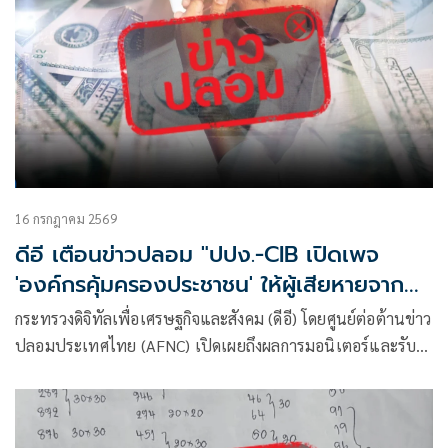
16 กรกฎาคม 2569
ดีอี เตือนข่าวปลอม "ปปง.-CIB เปิดเพจ
'องค์กรคุ้มครองประชาชน' ให้ผู้เสียหายจากส
แกมเมอร์ ส่งหลักฐาน" ระวังสูญเงิน-ข้อมูล
กระทรวงดิจิทัลเพื่อเศรษฐกิจและสังคม (ดีอี) โดยศูนย์ต่อต้านข่าว
ส่วนบุคคล
ปลอมประเทศไทย (AFNC) เปิดเผยถึงผลการมอนิเตอร์และรับ
แจ้งข่าวปลอม ซึ่งเป็นไปตามนโยบายการป้องกันและแก้ไข
ปัญหาภัยความมั่นคงและภัยทางสังคม