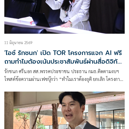
11 มิถุนายน 2569
'ไอซ์ รักชนก' เปิด TOR โครงการแจก AI ฟรี
ถามทำไมต้องเน้นประชาสัมพันธ์ผ่านสื่อดิจิทัล
บริษัทใครชนะประมูล
รักชนก ศรีนอก สส.พรรคประชาชน ประธาน กมธ.ติดตามงบฯ
โพสต์ข้อความผ่านเฟซบุ๊กว่า “ทำไมเราต้องยุติ ยกเลิก โครงการ
TH-AI passport 1,621ล้าน ?