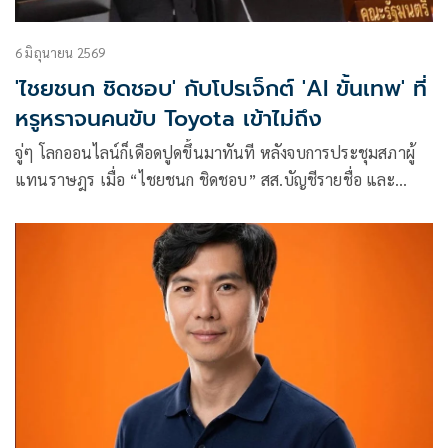
6 มิถุนายน 2569
'ไชยชนก ชิดชอบ' กับโปรเจ็กต์ 'AI ขั้นเทพ' ที่
หรูหราจนคนขับ Toyota เข้าไม่ถึง
จู่ๆ โลกออนไลน์ก็เดือดปูดขึ้นมาทันที หลังจบการประชุมสภาผู้
แทนราษฎร เมื่อ “ไชยชนก ชิดชอบ” สส.บัญชีรายชื่อ และ
เลขาธิการพรรคภูมิใจไทย ในฐานะรัฐมนตรีว่าการกระทรวง
ดิจิทัลเพื่อเศรษฐกิจและสังคม (ดีอี)