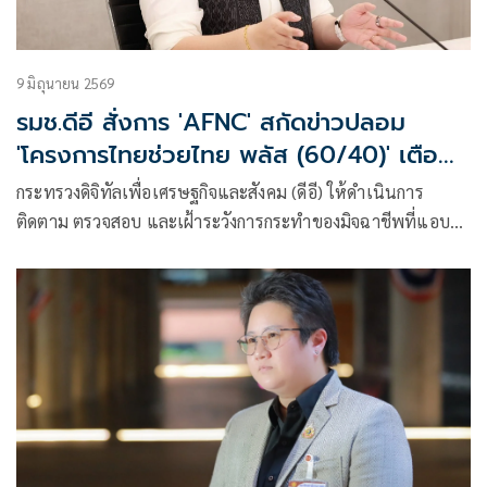
9 มิถุนายน 2569
รมช.ดีอี สั่งการ 'AFNC' สกัดข่าวปลอม
'โครงการไทยช่วยไทย พลัส (60/40)' เตือน
ปชช. ระวัง SMS-ลิงก์ปลอม หลอกลงทะเบียน
กระทรวงดิจิทัลเพื่อเศรษฐกิจและสังคม (ดีอี) ให้ดำเนินการ
ติดตาม ตรวจสอบ และเฝ้าระวังการกระทำของมิจฉาชีพที่แอบ
อ้างการลงทะเบียนโครงการ “ไทยช่วยไทย พลัส (60/40)” เป็น
ช่องทางในการก่ออาชญากรรมออนไลน์ โดยตนได้สั่งการให้ศูนย์
ต่อต้านข่าวปลอม ประเทศไทย (Anti-Fake News Center) หรือ
AFNC ดำเนินมาตรการเชิงรุก ติดตาม ตรวจสอบ และเฝ้าระวัง
การแอบอ้างของมิจฉาชีพอย่างเข้มข้น