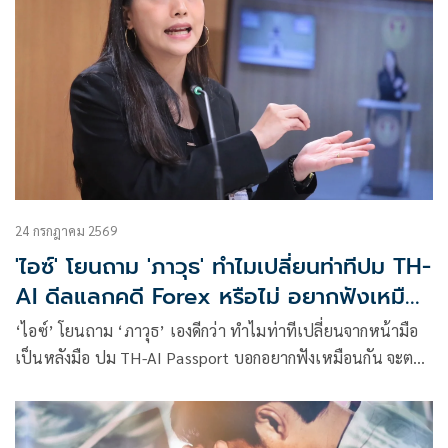
24 กรกฎาคม 2569
'ไอซ์' โยนถาม 'ภาวุธ' ทำไมเปลี่ยนท่าทีปม TH-
AI ดีลแลกคดี Forex หรือไม่ อยากฟังเหมือน
กัน
‘ไอซ์’ โยนถาม ‘ภาวุธ’ เองดีกว่า ทำไมท่าทีเปลี่ยนจากหน้ามือ
เป็นหลังมือ ปม TH-AI Passport บอกอยากฟังเหมือนกัน จะตอบ
ยังไง ฉะพวกมีอำนาจ ใช้กำลังภายในบิดเบือนเจตจำนง พูดเรื่อง
‘ความคุ้มค่า’ เพราะตอบเรื่อง ‘ทุจริต’ ไม่ได้ ย้ำธงปชน.ไม่
เปลี่ยน ล้มโครงการ ให้พับงบ 1,600 ล้านให้ได้