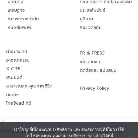
บทความ
ท่องเที่ยว – ศิลปวัฒนธรรม
เศรษฐกิจ
ประชาสัมพันธ์
ข่าวพระราชสำนัก
ภูมิภาค
หนังสือพิมพ์
สิ่งแวดล้อม
ต่างประเทศ
PR & PRESS
อาชญากรรม
เกี่ยวกับเรา
X-CITE
ติดต่อและ สนับสนุน
ยานยนต์
สาธารณสุข-คุณภาพชีวิต
Privacy Policy
บันเทิง
ไทยโพสต์ ทีวี
Copyright© thaipost.net, All rights reserved.,
เราใช้คุกกี้เพื่อพัฒนาประสิทธิภาพ และประสบการณ์ที่ดีในการใช้
เว็บไซต์ของคุณ คุณสามารถศึกษารายละเอียดได้ที่นี่