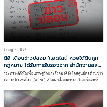
3 กรกฎาคม 2569
ดีอี เตือนข่าวปลอม 'แอดไลน์ หวยใต้ดินถูก
กฎหมาย ได้รับการรับรองจาก สำนักงานสลาก
กินแบ่งรัฐบาล' ระวังมิจฉาชีพหลอกสูญเงิน-
กระทรวงดิจิทัลเพื่อเศรษฐกิจและสังคม (ดีอี) โดยศูนย์ต่อต้านข่าว
ข้อมูลส่วนบุคคล
ปลอมประเทศไทย (AFNC) เปิดเผยถึงผลการมอนิเตอร์และรับ
แจ้งข่าวปลอม ซึ่งเป็นไปตามนโยบายการป้องกันและแก้ไข
ปัญหาภัยความมั่นคงและภัยทางสังคมของนายไชยชนก ชิดชอบ
รัฐมนตรีว่าการกระทรวงดิจิทัลเพื่อเศรษฐกิจและสังคม (ดีอี) โดย
ยกระดับความสำคัญเรื่องการสร้างความตระหนักรู้เท่าทันภัย