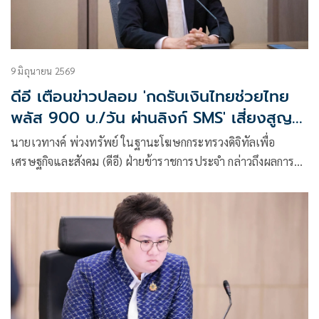
9 มิถุนายน 2569
ดีอี เตือนข่าวปลอม 'กดรับเงินไทยช่วยไทย
พลัส 900 บ./วัน ผ่านลิงก์ SMS' เสี่ยงสูญ
เงิน-ข้อมูลส่วนบุคคล
นายเวทางค์ พ่วงทรัพย์ ในฐานะโฆษกกระทรวงดิจิทัลเพื่อ
เศรษฐกิจและสังคม (ดีอี) ฝ่ายข้าราชการประจำ กล่าวถึงผลการ
มอนิเตอร์และรับแจ้งข่าวปลอมของศูนย์ต่อต้านข่าวปลอม
ประเทศไทย (AFNC) ซึ่งเป็นไปตามนโยบายการป้องกันและ
แก้ไขปัญหาภัยความมั่นคงและภัยทางสังคมของนายไชยชนก
ชิดชอบ รัฐมนตรีว่าการกระทรวงดิจิทัลเพื่อเศรษฐกิจและสังคม
(ดีอี) โดยยกระดับความสำคัญเรื่องการสร้างความตระหนักรู้เท่า
ทันภัยอาชญากรรมทางเทคโนโลยี ข่าวปลอม และข้อมูล
บิดเบือน