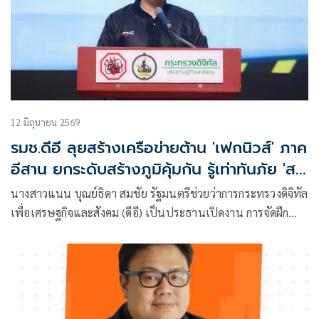
12 มิถุนายน 2569
รมช.ดีอี ลุยสร้างเครือข่ายต้าน 'เฟกนิวส์' ภาค
อีสาน ยกระดับสร้างภูมิคุ้มกัน รู้เท่าทันภัย 'ส
แกมเมอร์'
นางสาวแนน บุณย์ธิดา สมชัย รัฐมนตรีช่วยว่าการกระทรวงดิจิทัล
เพื่อเศรษฐกิจและสังคม (ดีอี) เป็นประธานเปิดงาน การจัดฝึก
อบรมเชิงปฏิบัติการเพื่อสร้างการรับรู้ให้รู้เท่าทันและรับมือกับ
ข่าวปลอม ครั้งที่ 2 ภายใต้โครงการศูนย์ประสานงานและแก้ไข
ปัญหาข่าวปลอม (Anti Fake News Center: AFNC) จังหวัด
อุบลราชธานีจัดการตนเองขององค์กรชุมชนทั่วประเทศเพื่อความ
ยั่งยืนจากฐานราก