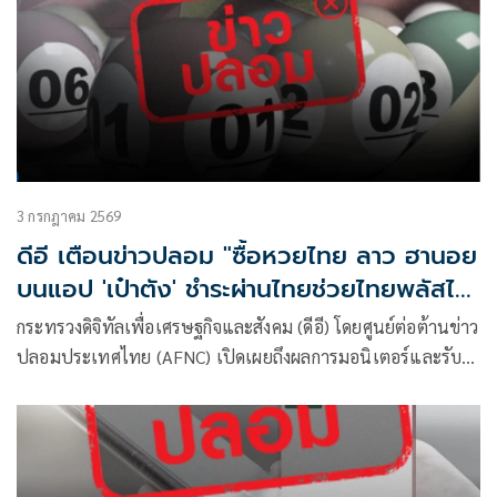
อาชญากรรมทางเทคโนโลยี ข่าวปลอม และข้อมูลบิดเบือน
3 กรกฎาคม 2569
ดีอี เตือนข่าวปลอม "ซื้อหวยไทย ลาว ฮานอย
บนแอป 'เป๋าตัง' ชำระผ่านไทยช่วยไทยพลัสได้"
สร้างความเข้าใจผิด'-สับสนให้ ปชช.
กระทรวงดิจิทัลเพื่อเศรษฐกิจและสังคม (ดีอี) โดยศูนย์ต่อต้านข่าว
ปลอมประเทศไทย (AFNC) เปิดเผยถึงผลการมอนิเตอร์และรับ
แจ้งข่าวปลอม ซึ่งเป็นไปตามนโยบายการป้องกันและแก้ไข
ปัญหาภัยความมั่นคงและภัยทางสังคมของนายไชยชนก ชิดชอบ
รัฐมนตรีว่าการกระทรวงดิจิทัลเพื่อเศรษฐกิจและสังคม (ดีอี) โดย
ยกระดับความสำคัญเรื่องการสร้างความตระหนักรู้เท่าทันภัย