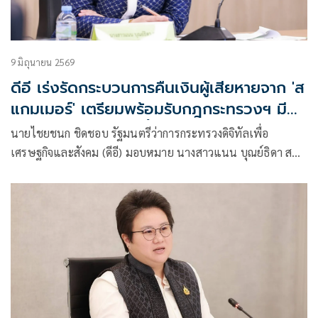
9 มิถุนายน 2569
ดีอี เร่งรัดกระบวนการคืนเงินผู้เสียหายจาก 'ส
แกมเมอร์' เตรียมพร้อมรับกฎกระทรวงฯ มีผล
บังคับใช้ 12 ส.ค.69 นี้
นายไชยชนก ชิดชอบ รัฐมนตรีว่าการกระทรวงดิจิทัลเพื่อ
เศรษฐกิจและสังคม (ดีอี) มอบหมาย นางสาวแนน บุณย์ธิดา สม
ชัย รัฐมนตรีช่วยว่าการกระทรวงดิจิทัลเพื่อเศรษฐกิจและสังคม
(ดีอี) เป็นประธานการประชุมคณะกรรมการป้องกันและปราบ
ปรามอาชญากรรมทางเทคโนโลยี ตาม พ.ร.ก.มาตรา 13 ครั้งที่
2/2569 โดยมีนายพชร อนันตศิลป์ ปลัดกระทรวงดีอี และหน่วย
งานที่เกี่ยวข้องเข้าร่วม ณ อาคารกระทรวงดิจิทัลเพื่อเศรษฐกิจ
และสังคม