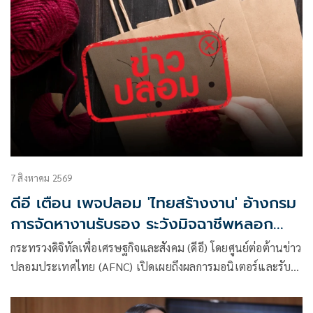
รัฐมนตรีว่าการกระทรวงดิจิทัลเพื่อเศรษฐกิจและสังคม (ดีอี) โดย
ยกระดับความสำคัญเรื่องการสร้างความตระหนักรู้เท่าทันภัย
อาชญากรรมทางเทคโนโลยี ข่าวปลอม และข้อมูลบิดเบือน
7 สิงหาคม 2569
ดีอี เตือน เพจปลอม 'ไทยสร้างงาน' อ้างกรม
การจัดหางานรับรอง ระวังมิจฉาชีพหลอก
สูญเงิน-ข้อมูลส่วนบุคคล
กระทรวงดิจิทัลเพื่อเศรษฐกิจและสังคม (ดีอี) โดยศูนย์ต่อต้านข่าว
ปลอมประเทศไทย (AFNC) เปิดเผยถึงผลการมอนิเตอร์และรับ
แจ้งข่าวปลอม ซึ่งเป็นไปตามนโยบายการป้องกันและแก้ไข
ปัญหาภัยความมั่นคงและภัยทางสังคมของนายไชยชนก ชิดชอบ