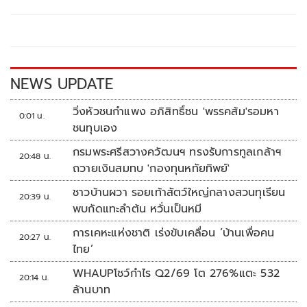
b
er
y
e
o
Li
o
n
k
k
NEWS UPDATE
วิ่งหัวชนกำแพง อภิสิทธิ์ชน 'พรรคส้ม'รอมหา
0:01 น.
ชนทุบเอง
กรมพระศรีสวางควัฒนฯ ทรงรับการทูลเกล้าฯ
20:48 น.
ถวายเงินสมทบ 'กองทุนหทัยทิพย์'
ชาวบ้านผวา รอยเท้าสัตว์ใหญ่กลางสวนทุเรียน
20:39 น.
พบกัดแทะลำต้น หวั่นเป็นหมี
การเคหะแห่งชาติ เร่งขับเคลื่อน ‘บ้านเพื่อคน
20:27 น.
ไทย’
WHAUPโชว์กำไร Q2/69 โต 276%แตะ 532
20:14 น.
ล้านบาท