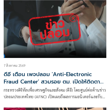
7 สิงหาคม 2569
ดีอี เตือน เพจปลอม 'Anti-Electronic
Fraud Center' สวมรอย ตม. เปิดให้ติดตาม
รับเงินคืนจาก 'สแกมเมอร์' ระวังสูญเงิน-
กระทรวงดิจิทัลเพื่อเศรษฐกิจและสังคม (ดีอี) โดยศูนย์ต่อต้านข่าว
ข้อมูลส่วนบุคคล
ปลอมประเทศไทย (AFNC) เปิดเผยถึงผลการมอนิเตอร์และรับ
แจ้งข่าวปลอม ซึ่งเป็นไปตามนโยบายการป้องกันและแก้ไข
ปัญหาภัยความมั่นคงและภัยทางสังคมของนายไชยชนก ชิดชอบ