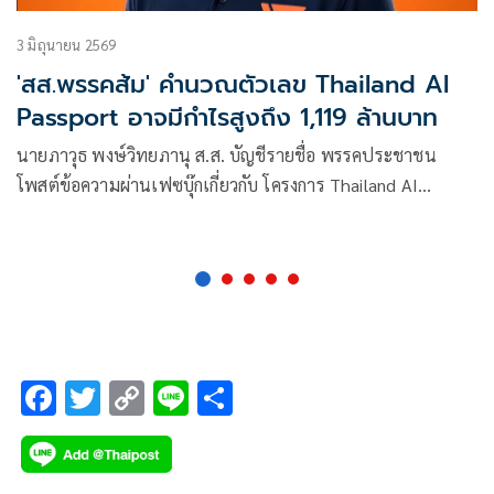
3 มิถุนายน 2569
'สส.พรรคส้ม' คำนวณตัวเลข Thailand AI
Passport อาจมีกำไรสูงถึง 1,119 ล้านบาท
นายภาวุธ พงษ์วิทยภานุ ส.ส. บัญชีรายชื่อ พรรคประชาชน
โพสต์ข้อความผ่านเฟซบุ๊กเกี่ยวกับ โครงการ Thailand AI
Passport ภายใต้ กระทรวงดิจิทัลเพื่อเศรษฐกิจและสังคม (DE) ที่
ใช้งบประมาณ1,621 ล้านบาท ว่า
F
T
C
Li
S
ac
wi
o
n
h
e
tt
p
e
ar