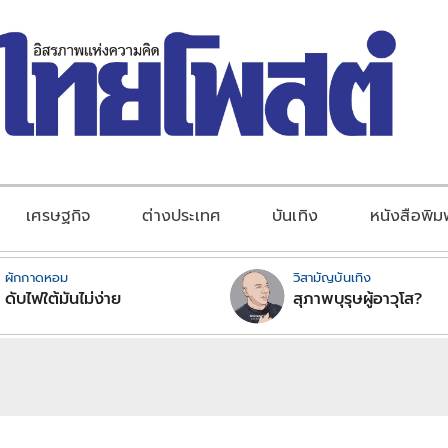
เศรษฐกิจ
ต่างประเทศ
บันเทิง
หนังสือพิม
ผักกาดหอม
วิสามัญบันเทิง
ดับไฟใต้มันไม่ง่าย
สุภาพบุรุษผู้อาวุโส?