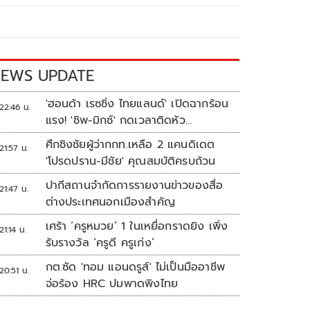
EWS UPDATE
'ฮอนด้า เรซซิ่ง ไทยแลนด์' เปิดฉากร้อน
22:46 น.
แรง! 'ชิพ-มิกซ์' กดเวลาติดหัว
แถว ARRC สนาม 4 ที่มัลดาลิกา
ศึกชิงชัยผู้ว่ากกท.เหลือ 2 แคนดิเดต
21:57 น.
'โปรดปราน-มีชัย' คุณสมบัติครบถ้วน
ปากีสถานจำกัดการรายงานข่าวของสื่อ
21:47 น.
ต่างประเทศนอกเมืองสำคัญ
เศร้า ‘ครูหมวย’ 1 ในเหยื่อกราดยิง เพิ่ง
21:14 น.
รับรางวัล ‘ครูดี ครูเก่ง’
กต.ซัด 'ทอม แอนดรูส์' ไม่เป็นมืออาชีพ
20:51 น.
จ่อร้อง HRC ปมพาดพิงไทย