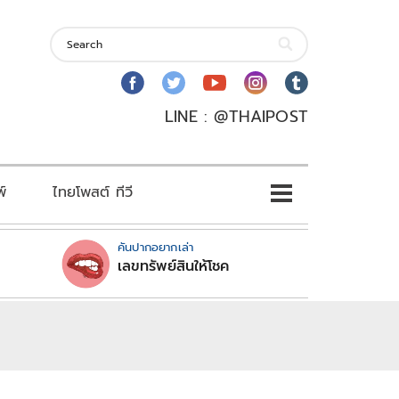
LINE : @THAIPOST
พ์
ไทยโพสต์ ทีวี
คันปากอยากเล่า
เลขทรัพย์สินให้โชค