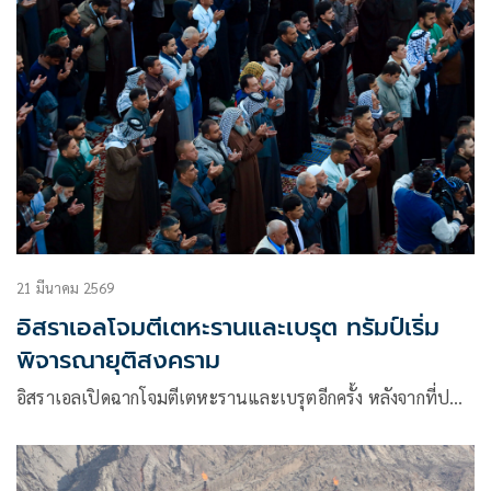
21 มีนาคม 2569
อิสราเอลโจมตีเตหะรานและเบรุต ทรัมป์เริ่ม
พิจารณายุติสงคราม
อิสราเอลเปิดฉากโจมตีเตหะรานและเบรุตอีกครั้ง หลังจากที่ป…