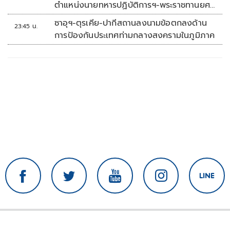
ตำแหน่งนายทหารปฏิบัติการฯ-พระราชทานยศ
'พลตรี'
ซาอุฯ-ตุรเคีย-ปากีสถานลงนามข้อตกลงด้าน
23:45 น.
การป้องกันประเทศท่ามกลางสงครามในภูมิภาค