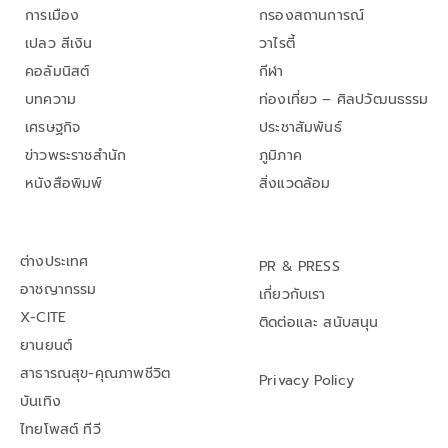
การเมือง
กรองสถานการณ์
เปลว สีเงิน
วาไรตี้
คอลัมนิสต์
กีฬา
บทความ
ท่องเที่ยว – ศิลปวัฒนธรรม
เศรษฐกิจ
ประชาสัมพันธ์
ข่าวพระราชสำนัก
ภูมิภาค
หนังสือพิมพ์
สิ่งแวดล้อม
ต่างประเทศ
PR & PRESS
อาชญากรรม
เกี่ยวกับเรา
X-CITE
ติดต่อและ สนับสนุน
ยานยนต์
สาธารณสุข-คุณภาพชีวิต
Privacy Policy
บันเทิง
ไทยโพสต์ ทีวี