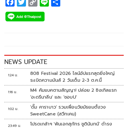
F
T
C
Li
S
ac
wi
o
n
h
e
tt
p
e
ar
b
er
y
e
o
Li
o
n
k
k
NEWS UPDATE
808 Festival 2026 ไลน์อัปแรกสุดยิ่งใหญ่
1:24 น.
ระเบิดความมันส์ 2 วันเต็ม 2-3 ต.ค.นี้
M4 คัมแบคตามสัญญา! ปล่อย 2 ซิงเกิลแรก
1:16 น.
'อะดรีนาลีน' และ 'ชอบU'
'ดั๊ม คาราบาว' รวมเพื่อนวัยมัธยมตั้งวง
1:02 น.
SweetCane (สวีทเคน)
โปรดเกล้าฯ 'พันเอกสุภัทร ชูตินันทน์' ดำรง
23:49 น.