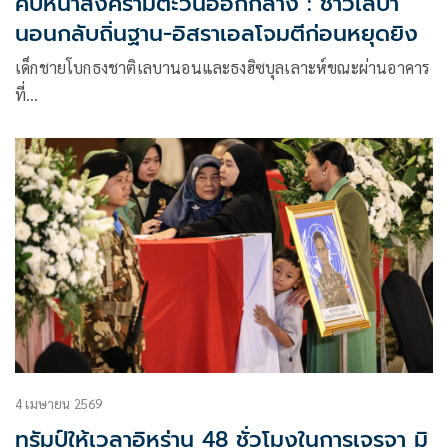
คืบหน้าสงครามตะวันออกกลาง : ชาวเลบา
นอนกลับถิ่นฐาน-อิสราเอลโจมตีก่อนหยุดยิง
เด็กชายโบกธงชาติเลบานอนและธงฮิซบุลเลาะห์ขณะผ่านอาคาร
ที่…
4 เมษายน 2569
ทรัมป์ให้เวลาอิหร่าน 48 ชั่วโมงในการเจรจา มิ