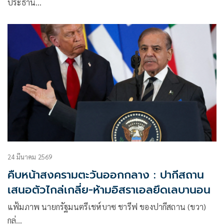
ประธาน…
24 มีนาคม 2569
คืบหน้าสงครามตะวันออกกลาง : ปากีสถาน
เสนอตัวไกล่เกลี่ย-ห้ามอิสราเอลยึดเลบานอน
แฟ้มภาพ นายกรัฐมนตรีเชห์บาซ ชารีฟ ของปากีสถาน (ขวา)
กล่…