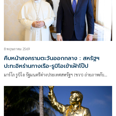
8 พฤษภาคม 2569
คืบหน้าสงครามตะวันออกกลาง : สหรัฐฯ
ปะทะอิหร่านทางเรือ-รูบิโอเข้าเฝ้าโป๊ป
มาร์โก รูบิโอ รัฐมนตรีต่างประเทศสหรัฐฯ (ขวา) ถ่ายภาพกับ…