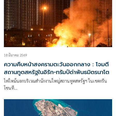
18 มีนาคม 2569
ความคืบหน้าสงครามตะวันออกกลาง : โจมตี
สถานทูตสหรัฐในอิรัก-ทรัมป์ด่าพันธมิตรนาโต
ไฟไหม้นอกบริเวณสำนักงานใหญ่สถานทูตสหรัฐฯ ในเขตกรีน
โซนที…