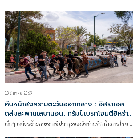
23 มีนาคม 2569
คืบหน้าสงครามตะวันออกกลาง : อิสราเอล
ถล่มสะพานเลบานอน, ทรัมป์เบรกโจมตีอิหร่าน
รอเจรจา
เด็กๆ เคลื่อนย้ายเศษซากขีปนาวุธของอิหร่านที่ตกในลานโรงเ…