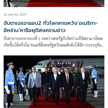
26 เมษายน 2569
จับตาเจรจารอบ2 ทั่วโลกคาดหวัง‘อเมริกา-
อิหร่าน’หารือยุติสงครามอ่าว
จับตาการเจรจารอบที่ 2 ระหว่างสหรัฐกับอิหร่านที่อิสลามาบัดจะ
เกิดขึ้นได้หรือไม่ ขณะที่ฝั่งสหรัฐหวังจะผลักดันให้มีการบรรลุข้อ
ตกลง แต่ฝั่งอิหร่านระบุว่าการเจรจาโดยตรงนั้นเป็นไปไม่ได้
ตราบใดที่กองทัพเรือสหรัฐยังคงปิดล้อมท่าเรือของอิหร่านอยู่