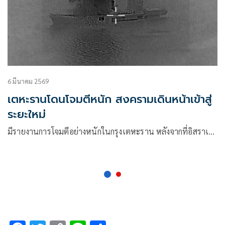
6 มีนาคม 2569
เตหะรานโดนโจมตีหนัก สงครามเดินหน้าเข้าสู่
ระยะใหม่
มีรายงานการโจมตีอย่างหนักในกรุงเตหะราน หลังจากที่อิสราเ…