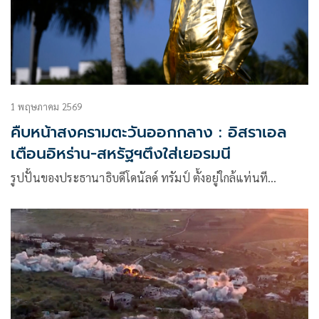
1 พฤษภาคม 2569
คืบหน้าสงครามตะวันออกกลาง : อิสราเอล
เตือนอิหร่าน-สหรัฐฯตึงใส่เยอรมนี
รูปปั้นของประธานาธิบดีโดนัลด์ ทรัมป์ ตั้งอยู่ใกล้แท่นที…