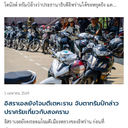
โดนัลด์ ทรัมป์อ้างว่าประธานาธิบดีอิหร่านได้ขอหยุดยิง แต…
1 เมษายน 2569
อิสราเอลยังโจมตีเตหะราน จับตาทรัมป์กล่าว
ปราศรัยเกี่ยวกับสงคราม
อิสราเอลยังคงระดมโจมตีเมืองหลวงของอิหร่าน ก่อนที่