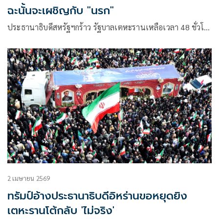
ฉะนั้นจะเผชิญกับ "นรก"
ประธานาธิบดีสหรัฐฯกร้าว รัฐบาลเตหะรานเหลือเวลา 48 ชั่วโ…
2 เมษายน 2569
ทรัมป์อ้างประธานาธิบดีอิหร่านขอหยุดยิง
เตหะรานโต้กลับ 'ไม่จริง'