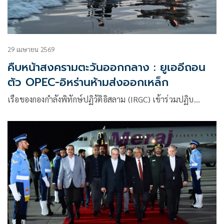
29 เมษายน 2569
คืบหน้าสงครามตะวันออกกลาง : ยูเออีถอน
ตัว OPEC-อิหร่านห้ามส่งออกเหล็ก
เรือของกองกำลังพิทักษ์ปฏิวัติอิสลาม (IRGC) เข้าร่วมปฏิบ…