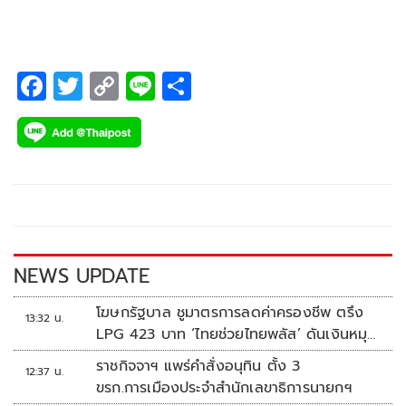
F
T
C
Li
S
ac
wi
o
n
h
e
tt
p
e
ar
b
er
y
e
o
Li
o
n
k
k
NEWS UPDATE
โฆษกรัฐบาล ชูมาตรการลดค่าครองชีพ ตรึง
13:32 น.
LPG 423 บาท ‘ไทยช่วยไทยพลัส’ ดันเงินหมุน
แสนล้าน
ราชกิจจาฯ แพร่คำสั่งอนุทิน ตั้ง 3
12:37 น.
ขรก.การเมืองประจำสำนักเลขาธิการนายกฯ