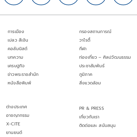
การเมือง
กรองสถานการณ์
เปลว สีเงิน
วาไรตี้
คอลัมนิสต์
กีฬา
บทความ
ท่องเที่ยว – ศิลปวัฒนธรรม
เศรษฐกิจ
ประชาสัมพันธ์
ข่าวพระราชสำนัก
ภูมิภาค
หนังสือพิมพ์
สิ่งแวดล้อม
ต่างประเทศ
PR & PRESS
อาชญากรรม
เกี่ยวกับเรา
X-CITE
ติดต่อและ สนับสนุน
ยานยนต์