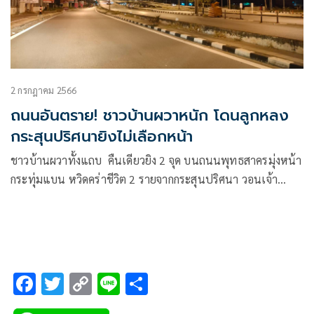
2 กรกฎาคม 2566
ถนนอันตราย! ชาวบ้านผวาหนัก โดนลูกหลง
กระสุนปริศนายิงไม่เลือกหน้า
ชาวบ้านผวาทั้งแถบ คืนเดียวยิง 2 จุด บนถนนพุทธสาครมุ่งหน้า
กระทุ่มแบน หวิดคร่าชีวิต 2 รายจากกระสุนปริศนา วอนเจ้า
หน้าที่เร่งตามหาคนร้าย
F
T
C
Li
S
ac
wi
o
n
h