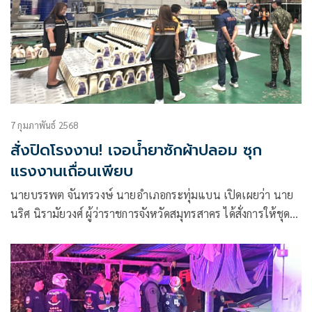
7 กุมภาพันธ์ 2568
สั่งปิดโรงงาน! เจอน้ำยาซักผ้าปลอม ซุก
แรงงานเถื่อนเพียบ
นายบรรพต จันทรวงษ์ นายอำเภอกระทุ่มแบน เปิดเผยว่า นาย
นริศ นิรามัยวงศ์ ผู้ว่าราชการจังหวัดสมุทรสาคร ได้สั่งการให้ชุด
ปฏิบัติการพิเศษอำเภอกระทุ่มแบน