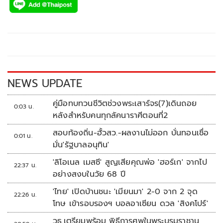
e
tt
p
e
ar
b
er
y
e
o
Li
o
n
k
k
NEWS UPDATE
คู่มือทบทวนชีวิตช่วงพระเสาร์จร(7)เดินถอย
0:03 น.
หลังสำหรับคนทุกลัคนาราศีตอนที่2
สอบท้องถิ่น-ฮั้วสว.-ผลงานไม่ออก บั่นทอนเชื่อ
0:01 น.
มั่น'รัฐบาลอนุทิน'
'ลิโอเนล เมสซี' สูญเสียคุณพ่อ 'ฮอร์เก' จากไป
22:37 น.
อย่างสงบในวัย 68 ปี
'ไทย' เปิดบ้านชนะ 'เมียนมา' 2-0 จาก 2 จุด
22:26 น.
โทษ เข้ารอบรองฯ บอลอาเซียน ดวล 'สิงคโปร์'
วธ.เตรียมพร้อม พิธีการศพในพระบรมราชานุ