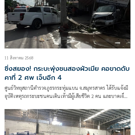
11 สิงหาคม 2568
ซิ่งสยอง! กระบะพุ่งชนสองผัวเมีย คอขาดดับ
คาที่ 2 ศพ เจ็บอีก 4
ศูนย์วิทยุสถานีตำรวจภูธรกระทุ่มแบน จ.สมุทรสาคร ได้รับแจ้งมี
อุบัติเหตุรถกระบะชนคนเดินเท้ามีผู้เสียชีวิต 2 คน และบาดเจ็บ
อีก 4 คน ถนนแคราย อ.กระทุ่มแบน จ.สมุทรสาคร