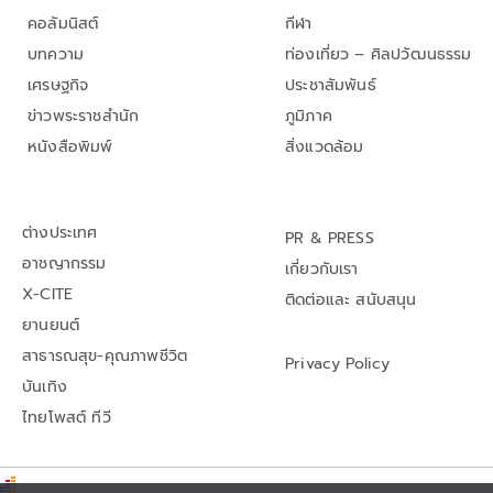
คอลัมนิสต์
กีฬา
บทความ
ท่องเที่ยว – ศิลปวัฒนธรรม
เศรษฐกิจ
ประชาสัมพันธ์
ข่าวพระราชสำนัก
ภูมิภาค
หนังสือพิมพ์
สิ่งแวดล้อม
ต่างประเทศ
PR & PRESS
อาชญากรรม
เกี่ยวกับเรา
X-CITE
ติดต่อและ สนับสนุน
ยานยนต์
สาธารณสุข-คุณภาพชีวิต
Privacy Policy
บันเทิง
ไทยโพสต์ ทีวี