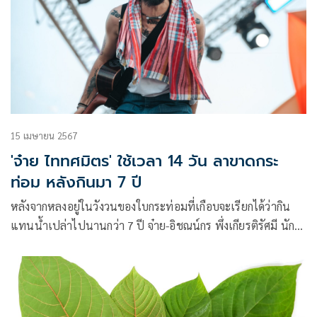
15 เมษายน 2567
'จ๋าย ไททศมิตร' ใช้เวลา 14 วัน ลาขาดกระ
ท่อม หลังกินมา 7 ปี
หลังจากหลงอยู่ในวังวนของใบกระท่อมที่เกือบจะเรียกได้ว่ากิน
แทนน้ำเปล่าไปนานกว่า 7 ปี จ๋าย-อิชณน์กร พึ่งเกียรติรัศมี นัก
ร้องนำ วงไททศมิตร (TaitosmitH) ก็ขอปฏิวัติตัวเองใหม่
ประกาศดับเครื่องชน จะเลิกกระท่อมอย่างเด็ดขาด ซึ่งตอนนี้เจ้า
ตัวได้ทำสำเร็จแล้ว โดยใช้เวลา 14 วันเท่านั้น และล่าสุดหนุ่มจ๋า
ยได้ออกมาแชร์วิธีเอาชนะในครั้งนี้ผ่านอินสตาแกรมส่วนตัว