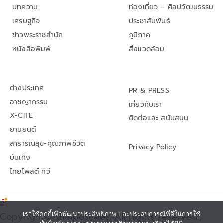
บทความ
ท่องเที่ยว – ศิลปวัฒนธรรม
เศรษฐกิจ
ประชาสัมพันธ์
ข่าวพระราชสำนัก
ภูมิภาค
หนังสือพิมพ์
สิ่งแวดล้อม
ต่างประเทศ
PR & PRESS
อาชญากรรม
เกี่ยวกับเรา
X-CITE
ติดต่อและ สนับสนุน
ยานยนต์
สาธารณสุข-คุณภาพชีวิต
Privacy Policy
บันเทิง
ไทยโพสต์ ทีวี
Copyright© thaipost.net, All rights reserved.,
เราใช้คุกกี้เพื่อพัฒนาประสิทธิภาพ และประสบการณ์ที่ดีในการใช้