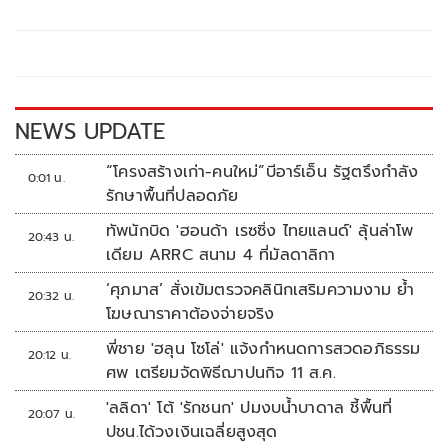
b
er
y
e
o
Li
o
n
k
k
NEWS UPDATE
“โครงสร้างเก่า-คนใหม่”บีอาร์เอ็น รัฐตรึงกำลัง
0:01 น.
รักษาพื้นที่ปลอดภัย
ทัพนักบิด 'ฮอนด้า เรซซิ่ง ไทยแลนด์' ลุ้นล่าโพ
20:43 น.
เดียม ARRC สนาม 4 ที่มัลดาลิกา
‘ศุภมาส’ สั่งเข้มตรวจคลินิกเสริมความงาม ย้ำ
20:32 น.
โฆษณาราคาต้องจ่ายจริง
พี่ชาย 'ฮลุน โซโล่' แจ้งกำหนดการสวดอภิธรรม
20:12 น.
ศพ เตรียมจัดพิธีฌาปนกิจ 11 ส.ค.
'ลลิดา' โต้ 'รักชนก' ปมงบน้ำบาดาล ชี้พื้นที่
20:07 น.
ปชน.ได้วงเงินเฉลี่ยสูงสุด