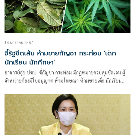
14 มกราคม 2567
จี้รัฐขีดเส้น ห้ามขายกัญชา กระท่อม 'เด็ก
นักเรียน นักศึกษา'
อาจารย์อุ๋ย ปชป. ชี้กัญชา กระท่อม มีกฎหมายควบคุมชัดเจน ผู้
จำหน่ายต้องมีใบอนุญาต ห้ามโฆษณา ห้ามขายเด็ก นักเรียน
นักศึกษา หากฝ่าฝืนมีโทษถึงจำคุก