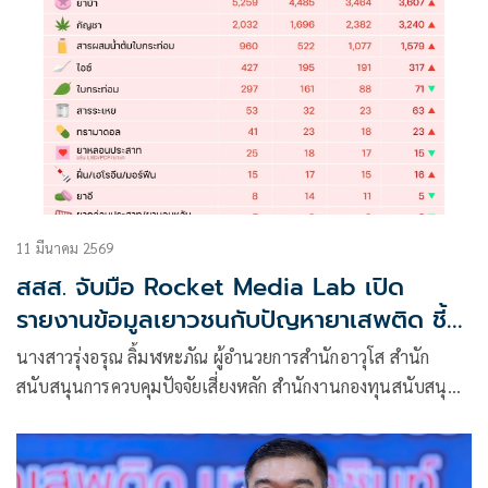
11 มีนาคม 2569
สสส. จับมือ Rocket Media Lab เปิด
รายงานข้อมูลเยาวชนกับปัญหายาเสพติด ชี้
คดีเสพพุ่งสูง 77.44% เตือน “ยาบ้า-กัญชา-
นางสาวรุ่งอรุณ ลิ้มฬหะภัณ ผู้อำนวยการสำนักอาวุโส สำนัก
กระท่อม” เข้าถึงง่ายหลังปลดล็อก
สนับสนุนการควบคุมปัจจัยเสี่ยงหลัก สำนักงานกองทุนสนับสนุน
การสร้างเสริมสุขภาพ (สสส.) กล่าวว่า สถานการณ์ยาเสพติดใน
เด็กและเยาวชนปัจจุบันถือเป็นวิกฤตที่ต้องเร่งแก้ไข ข้อมูลจาก
ศูนย์ข้อมูลและสถิติ