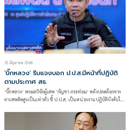
25 มิถุนายน 2568
'บิ๊กหลวง' รีบแจงบอก ป.ป.ส.มีหน้าที่ปฏิบัติ
ตามประกาศ สธ.
‘บิ๊กหลวง’ พบผลวิจัยผู้เสพ ‘กัญชา-กระท่อม’ หลังปลดล็อกจาก
ยาเสพติดสูงเป็นเท่าตัว ชี้ ป.ป.ส. เป็นหน่วยงานปฏิบัติบังคับใช้
กฎหมาย ตามประกาศ สธ.