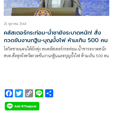
25 ตุลาคม 2564
คลัสเตอร์กระท่อม-น้ำชายังระบาดหนัก! สั่ง
กวดขันงานกฐิน-บุญบั้งไฟ ห้ามเกิน 500 คน
โควิดชายแดนใต้ยังพุ่ง พบคลัสเตอร์กระท่อม-น้ำชาระบาดหนัก
ศบค.สั่งทุกจังหวัดกวดขันงานกฐินและบุญบั้งไฟ ห้ามเกิน 500 คน
F
T
C
Li
S
ac
wi
o
n
h
e
tt
p
e
ar