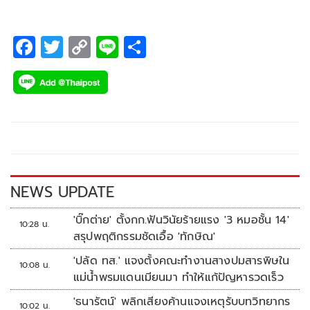
F
T
C
Li
S
ac
wi
o
n
h
e
tt
p
e
ar
b
er
y
e
o
Li
o
n
k
k
NEWS UPDATE
'บิ๊กต่าย' ตั้งกก.ฟันวินัยร้ายแรง '3 หมอชั้น 14'
10:28 น.
สรุปพฤติกรรมชัดเอื้อ 'ทักษิณ'
'ปลัด ทส.' แจงตั้งคณะทำงานสางปมสารพิษใน
10:08 น.
แม่น้ำพรมแดนเมียนมา ทำให้แก้ปัญหารวดเร็ว
'ธนารัตน์' พลิกเสียงค้านแจงเหตุรับบทวิทยากร
10:02 น.