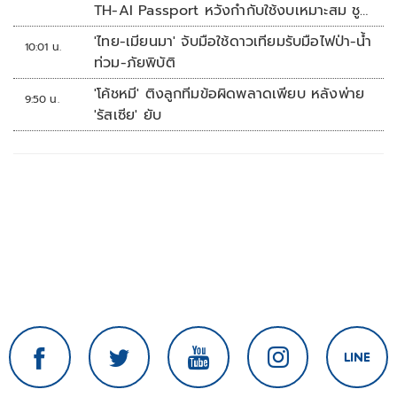
TH-AI Passport หวังกำกับใช้งบเหมาะสม ชู
จุดเด่นคนไทยได้ใช้ AI ระดับโปร ลดเหลื่อมล้ำ
'ไทย-เมียนมา' จับมือใช้ดาวเทียมรับมือไฟป่า-น้ำ
10:01 น.
ทางเทคโนโลยี เซฟงบไปกว่า900ล้าน เชื่อหาก
ท่วม-ภัยพิบัติ
ใช้เต็มที่เอกชนขาดทุนย่อยยับ
'โค้ชหมี' ติงลูกทีมข้อผิดพลาดเพียบ หลังพ่าย
9:50 น.
'รัสเซีย' ยับ