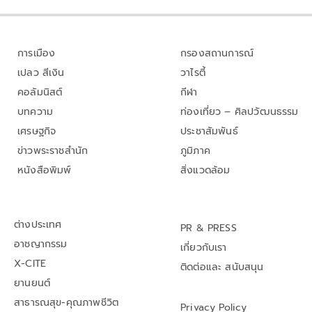
การเมือง
กรองสถานการณ์
เปลว สีเงิน
วาไรตี้
คอลัมนิสต์
กีฬา
บทความ
ท่องเที่ยว – ศิลปวัฒนธรรม
เศรษฐกิจ
ประชาสัมพันธ์
ข่าวพระราชสำนัก
ภูมิภาค
หนังสือพิมพ์
สิ่งแวดล้อม
ต่างประเทศ
PR & PRESS
อาชญากรรม
เกี่ยวกับเรา
X-CITE
ติดต่อและ สนับสนุน
ยานยนต์
สาธารณสุข-คุณภาพชีวิต
Privacy Policy