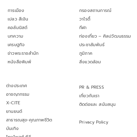
การเมือง
กรองสถานการณ์
เปลว สีเงิน
วาไรตี้
คอลัมนิสต์
กีฬา
บทความ
ท่องเที่ยว – ศิลปวัฒนธรรม
เศรษฐกิจ
ประชาสัมพันธ์
ข่าวพระราชสำนัก
ภูมิภาค
หนังสือพิมพ์
สิ่งแวดล้อม
ต่างประเทศ
PR & PRESS
อาชญากรรม
เกี่ยวกับเรา
X-CITE
ติดต่อและ สนับสนุน
ยานยนต์
สาธารณสุข-คุณภาพชีวิต
Privacy Policy
บันเทิง