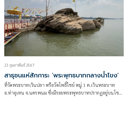
23 กุมภาพันธ์ 2567
สาธุชนแห่สักการะ 'พระพุทธบาทกลางน้ำโขง'
ที่วัดพระบาทเวินปลา หรือวัดโพธิ์ไชย์ หมู่ 1 ต.เวินพระบาท
อ.ท่าอุเทน จ.นครพนม ซึ่งมีรอยพระพุทธบาทปรากฏอยู่บนโขด
หินในแม่น้ำโขง