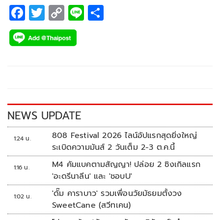
F
T
C
Li
S
ac
wi
o
n
h
e
tt
p
e
ar
b
er
y
e
o
Li
o
n
k
k
NEWS UPDATE
808 Festival 2026 ไลน์อัปแรกสุดยิ่งใหญ่
1:24 น.
ระเบิดความมันส์ 2 วันเต็ม 2-3 ต.ค.นี้
M4 คัมแบคตามสัญญา! ปล่อย 2 ซิงเกิลแรก
1:16 น.
'อะดรีนาลีน' และ 'ชอบU'
'ดั๊ม คาราบาว' รวมเพื่อนวัยมัธยมตั้งวง
1:02 น.
SweetCane (สวีทเคน)