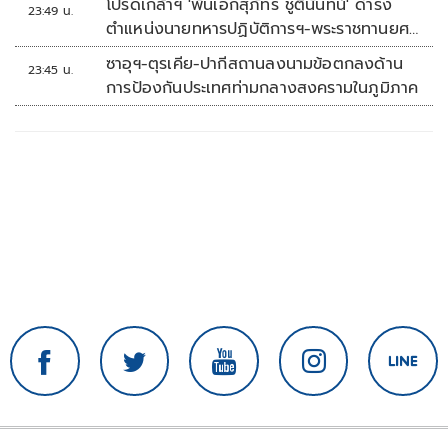
โปรดเกล้าฯ 'พันเอกสุภัทร ชูตินันทน์' ดำรง
23:49 น.
ตำแหน่งนายทหารปฏิบัติการฯ-พระราชทานยศ
'พลตรี'
ซาอุฯ-ตุรเคีย-ปากีสถานลงนามข้อตกลงด้าน
23:45 น.
การป้องกันประเทศท่ามกลางสงครามในภูมิภาค