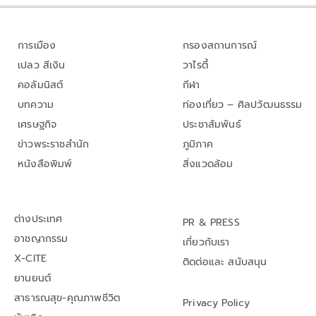
การเมือง
กรองสถานการณ์
เปลว สีเงิน
วาไรตี้
คอลัมนิสต์
กีฬา
บทความ
ท่องเที่ยว – ศิลปวัฒนธรรม
เศรษฐกิจ
ประชาสัมพันธ์
ข่าวพระราชสำนัก
ภูมิภาค
หนังสือพิมพ์
สิ่งแวดล้อม
ต่างประเทศ
PR & PRESS
อาชญากรรม
เกี่ยวกับเรา
X-CITE
ติดต่อและ สนับสนุน
ยานยนต์
สาธารณสุข-คุณภาพชีวิต
Privacy Policy