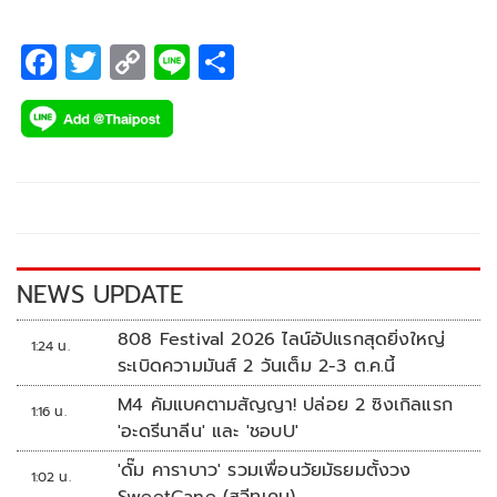
F
T
C
Li
S
ac
wi
o
n
h
e
tt
p
e
ar
b
er
y
e
o
Li
o
n
k
k
NEWS UPDATE
808 Festival 2026 ไลน์อัปแรกสุดยิ่งใหญ่
1:24 น.
ระเบิดความมันส์ 2 วันเต็ม 2-3 ต.ค.นี้
M4 คัมแบคตามสัญญา! ปล่อย 2 ซิงเกิลแรก
1:16 น.
'อะดรีนาลีน' และ 'ชอบU'
'ดั๊ม คาราบาว' รวมเพื่อนวัยมัธยมตั้งวง
1:02 น.