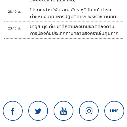
SweetCane (สวีทเคน)
โปรดเกล้าฯ 'พันเอกสุภัทร ชูตินันทน์' ดำรง
23:49 น.
ตำแหน่งนายทหารปฏิบัติการฯ-พระราชทานยศ
'พลตรี'
ซาอุฯ-ตุรเคีย-ปากีสถานลงนามข้อตกลงด้าน
23:45 น.
การป้องกันประเทศท่ามกลางสงครามในภูมิภาค