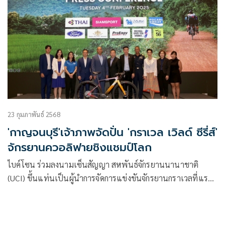
23 กุมภาพันธ์ 2568
'กาญจนบุรี'เจ้าภาพจัดปั่น 'กราเวล เวิลด์ ซีรี่ส์'
จักรยานควอลิฟายชิงแชมป์โลก
ไบค์โซน ร่วมลงนามเซ็นสัญญา สหพันธ์จักรยานนานาชาติ
(UCI) ขึ้นแท่นเป็นผู้นำการจัดการแข่งขันจักรยานกราเวลที่แรก
ของเมืองไทย และในเอเชีย พร้อมระเบิดศึกยูซีไอ กราเวล เวิลด์
ซีรี่ส์ (UCI Gravel World Series) ครั้งแรกที่จ.กาญจนบุรี 1
พ.ย.2568 นี้