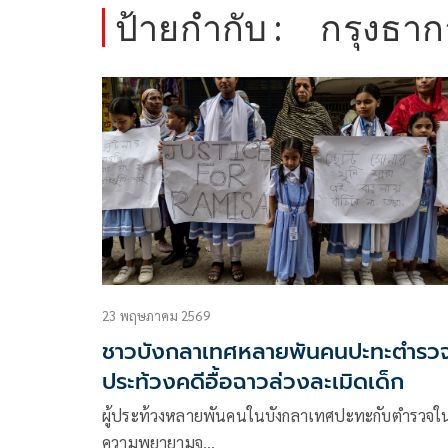
ป้ายกำกับ :
กรุงธาก
23 พฤษภาคม 2569
ชาวบังกลาเทศหลายพันคนปะทะตำรว
ประท้วงคดีอื้อฉาวล่วงละเมิดเด็ก
ผู้ประท้วงหลายพันคนในบังกลาเทศปะทะกับตำรวจใ
ความพยายามจ…