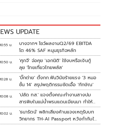
EWS UPDATE
บางจากฯ โชว์ผลงานQ2/69 EBITDA
10:55 น.
โต 46% SAF หนุนธุรกิจหลัก
'ศุภจี' จ่อคุย 'เอกนิติ' ใช้งบหรือเงินกู้
10:50 น.
ลุย 'ไทยเที่ยวไทยพลัส'
'บิ๊กต่าย' ตั้งกก.ฟันวินัยร้ายแรง '3 หมอ
10:28 น.
ชั้น 14' สรุปพฤติกรรมชัดเอื้อ 'ทักษิณ'
'ปลัด ทส.' แจงตั้งคณะทำงานสางปม
10:08 น.
สารพิษในแม่น้ำพรมแดนเมียนมา ทำให้
แก้ปัญหารวดเร็ว
'ธนารัตน์' พลิกเสียงค้านแจงเหตุรับบท
10:02 น.
วิทยากร TH-AI Passport หวังกำกับใช้
งบเหมาะสม ชูจุดเด่นคนไทยได้ใช้ AI