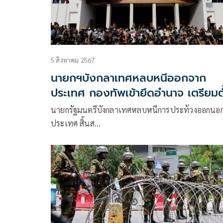
5 สิงหาคม 2567
นายกฯบังกลาเทศหลบหนีออกจาก
ประเทศ กองทัพเข้ายึดอำนาจ เตรียมตั
รัฐบาลรักษาการ
นายกรัฐมนตรีบังกลาเทศหลบหนีการประท้วงออกนอ
ประเทศ สิ้นส…