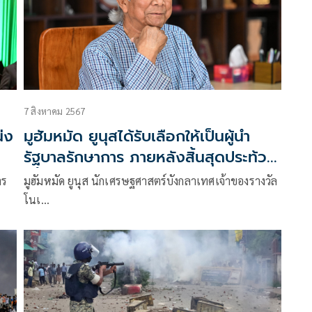
7 สิงหาคม 2567
่ง
มูฮัมหมัด ยูนุสได้รับเลือกให้เป็นผู้นำ
รัฐบาลรักษาการ ภายหลังสิ้นสุดประท้วง
ครั้งใหญ่ในบังกลาเทศ
าร
มูฮัมหมัด ยูนุส นักเศรษฐศาสตร์บังกลาเทศเจ้าของรางวัล
โนเ…