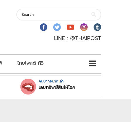
LINE : @THAIPOST
พ์
ไทยโพสต์ ทีวี
คันปากอยากเล่า
เลขทรัพย์สินให้โชค