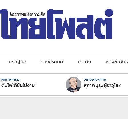
เศรษฐกิจ
ต่างประเทศ
บันเทิง
หนังสือพิม
ผักกาดหอม
วิสามัญบันเทิง
ดับไฟใต้มันไม่ง่าย
สุภาพบุรุษผู้อาวุโส?