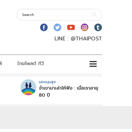
LINE : @THAIPOST
พ์
ไทยโพสต์ ทีวี
มองมุมสูง
จำเขามาเล่าให้ฟัง : เมื่อเราอายุ
80 ปี