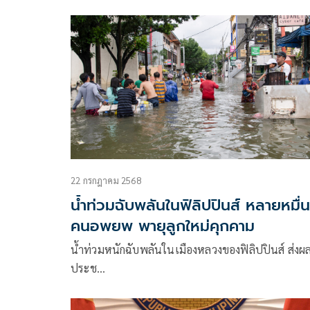
ตำแหน่งเลขาฯ เยาวชนเอเชีย
22 กรกฎาคม 2568
น้ำท่วมฉับพลันในฟิลิปปินส์ หลายหมื่น
คนอพยพ พายุลูกใหม่คุกคาม
น้ำท่วมหนักฉับพลันในเมืองหลวงของฟิลิปปินส์ ส่งผล
ประช…