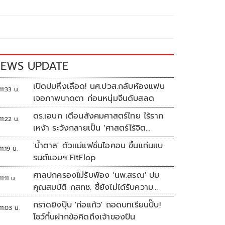
EWS UPDATE
เปิดปมหึงเลือด! นศ.ปวส.กลับห้องแฟน
11:33 น.
เจอภาพบาดตา ก่อนหนุ่มจีนดับสลด
ดร.เอนก เตือนสังคมศาสตร์ไทย ไร้ราก
11:22 น.
เหง้า ระวังกลายเป็น 'ศาสตร์ไร้จิต
วิญญาณ'
'น้ำตาล' ตัวแม่แฟชั่นไอคอน ขึ้นแท่นแบ
11:19 น.
รนด์แอมฯ FitFlop
ศาลปกครองไม่รับฟ้อง 'นพ.สรณ' ปม
11:11 น.
คุณสมบัติ กสทช. ชี้ยังไม่ได้รับความ
เดือดร้อนเสียหาย
กราดยิงปุ๊บ 'ก่อแก้ว' ถอดบทเรียนปั๊บ!
11:03 น.
โชว์กึ๋นฝากข้อคิดถึงเจ้าของปืน