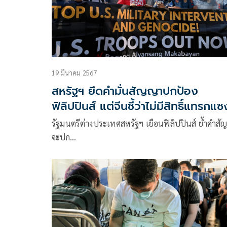
19 มีนาคม 2567
สหรัฐฯ ยึดคำมั่นสัญญาปกป้อง
ฟิลิปปินส์ แต่จีนชี้ว่าไม่มีสิทธิ์แทรกแซ
ภูมิภาค
รัฐมนตรีต่างประเทศสหรัฐฯ เยือนฟิลิปปินส์ ย้ำคำส
จะปก…