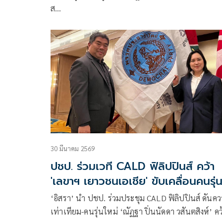
ส…
30 มีนาคม 2569
ปชป. ร่วมเวที CALD ฟิลิปปินส์ คว้า
'เลขาฯ เยาวชนเอเชีย' ขับเคลื่อนคนรุ่
ใหม่
‘อิสรา’ นำ ปชป. ร่วมประชุม CALD ฟิลิปปินส์ ดันค
เท่าเทียม-คนรุ่นใหม่ ‘ณัฏฐา ปิ่นนัดดา วสันตสิงห์’ คว