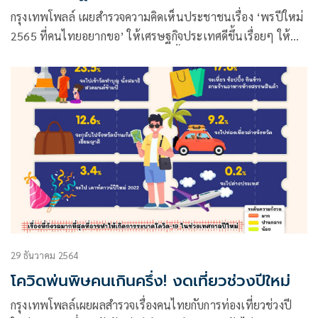
4'
กรุงเทพโพลล์ เผยสำรวจความคิดเห็นประชาชนเรื่อง ‘พรปีใหม่
2565 ที่คนไทยอยากขอ’ ให้เศรษฐกิจประเทศดีขึ้นเรื่อยๆ ให้
ไม่มีโควิดสายพันธุ์ใหม่ที่รุนแรงเกิดขึ้นอีก อยากได้ คนละครึ่งเฟส
4 บัตรสวัสดิการแห่งรัฐรอบใหม่
29 ธันวาคม 2564
โควิดพ่นพิษคนเกินครึ่ง! งดเที่ยวช่วงปีใหม่
กรุงเทพโพลล์เผยผลสำรวจเรื่องคนไทยกับการท่องเที่ยวช่วงปี