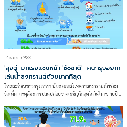
10 เมษายน 2566
'ลุงตู่' มาแรงแซงหน้า 'ชัชชาติ' คนกรุงอยาก
เล่นน้ำสงกรานต์ด้วยมากที่สุด
โพลสะท้อนชาวกรุงเทพฯ นับถอยหลังเทศกาลสงกรานต์พร้อม
จัดเต็ม เหตุต้องการปลดปล่อยช่วงเผชิญวิกฤตโควิดในหลายปี
ขณะที่ ชัชชาติแผ่ว ลุงตู่แซงหน้าคนอยากเล่นสงกรานต์ด้วยมาก
ที่สุด