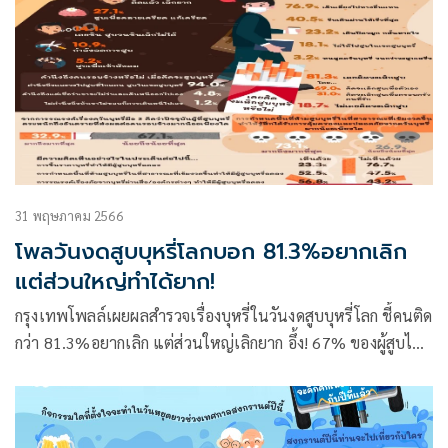
31 พฤษภาคม 2566
โพลวันงดสูบบุหรี่โลกบอก 81.3%อยากเลิก
แต่ส่วนใหญ่ทำได้ยาก!
กรุงเทพโพลล์เผยผลสำรวจเรื่องบุหรี่ในวันงดสูบบุหรี่โลก ชี้คนติด
กว่า 81.3%อยากเลิก แต่ส่วนใหญ่เลิกยาก อึ้ง! 67% ของผู้สูบไม่
เคยคิดถึงภัยควันบุหรี่มือ 2 เลย