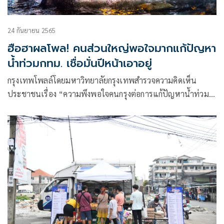
24 กันยายน 2565
ฮือฮาผลโพล! คนส่วนใหญ่พอใจมากแก้ปัญหา
น้ำท่วมกทม. เชื่อมั่นปีหน้าเอาอยู่
กรุงเทพโพลล์โดยมหาวิทยาลัยกรุงเทพสำรวจความคิดเห็น
ประชาชนเรื่อง “ความพึงพอใจคนกรุงต่อการแก้ปัญหาน้ำท่วม
กทม.” โดยเก็บข้อมูลจากประชาชนทั่วประเทศ จำนวน 1,203
คน พบว่า คนกรุงเทพฯ ส่วนใหญ่ร้อย