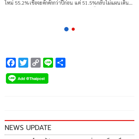
ใหม่ 55.2%เชื่อจะคักคักกว่าปีก่อน แต่ 51.5%กลับไม่แผนเดิน
ทางไปไหน เพราะกลัวโควิด ส่วนพวกมีแผนตั้งเป้าเข้าวัด
F
T
C
Li
S
ac
wi
o
n
h
e
tt
p
e
ar
b
er
y
e
o
Li
o
n
k
k
NEWS UPDATE