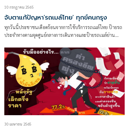
10 กรกฎาคม 2565
จับตาแก้ปัญหา'รถเมล์ไทย' ทุกข์คนกรุง
ทุกวันนี้ประชาชนเดือดร้อนจากการใช้บริการรถเมล์ไทย ป้ายรถ
ประจำทางตามจุดศูนย์กลางการเดินทางและป้ายรถเมล์ย่าน
สำคัญ มีคนมายืนออเป็นกลุ่ม ใช้เวลารอรถเมล์นานเป็นชั่วโมง
เพราะรถขาดระยะจากการจราจรที่ติดขัดและรถเมล์หลายสายลด
จำนวนเที่ยววิ่งลง เหตุไม่สามารถแบกต้นทุนค่าน้ำมัน
30 เมษายน 2565