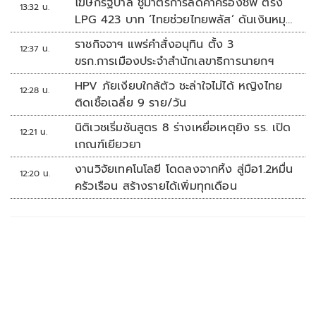
โฆษกรัฐบาล ชูมาตรการลดค่าครองชีพ ตรึง
13:32 น.
LPG 423 บาท ‘ไทยช่วยไทยพลัส’ ดันเงินหมุน
แสนล้าน
ราชกิจจาฯ แพร่คำสั่งอนุทิน ตั้ง 3
12:37 น.
ขรก.การเมืองประจำสำนักเลขาธิการนายกฯ
HPV ภัยเงียบใกล้ตัว ชะล่าใจไม่ได้ หญิงไทย
12:28 น.
ติดเชื้อเฉลี่ย 9 ราย/วัน
นิติเวชเริ่มชันสูตร 8 ร่างเหยื่อเหตุยิง รร. เปิด
12:21 น.
เกณฑ์เยียวยา
งานวิจัยเทคโนโลยี โดดลงจากหิ้ง สู่มือ1.2หมื่น
12:20 น.
ครัวเรือน สร้างรายได้เพิ่มทุกเดือน