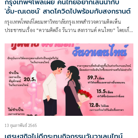
กรุงเทพฯโพลเผย คนไทยอยากเล่นน้ำกับ
'อั้ม-ณเดชน์' สาดโควิดไปพร้อมกับสงกรานต์
กรุงเทพโพลล์โดยมหาวิทยาลัยกรุงเทพสำรวจความคิดเห็น
ประชาชนเรื่อง “ความคิดถึง วันวาน สงกรานต์ คนไทย” โดยเก็บ
ข้อมูลจากประชาชนทั่วประเทศ จำนวน 1,158 คน พบว่า
ประชาชนส่วนใหญ่ร้อยละ 56.3
13 กุมภาพันธ์ 2565
เศรษฐกิจไม่ดีกระทบกิจกรรมวันวาเลนไทน์