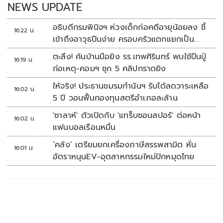
NEWS UPDATE
อธิบดีกรมพินิจฯ ห่วงเด็กก่อคดีอายุน้อยลง ชี้
16:22 น.
เข้าถึงอาวุธปืนง่าย ครอบครัวแตกแยกเป็น
ชนวนสำคัญ
ตะลึง! ค้นบ้านมือยิง รร.เทพศิรินทร์ พบใช้ปืนปู่
16:19 น.
ก่อเหตุ-คอมฯ ซุก 5 คลิปกราดยิง
ให้จริง! ประธานชมรมกำนันฯ รับได้ลดวาระเหลือ
16:02 น.
5 ปี วอนฟื้นกองทุนสตรีอำเภอละล้าน
'ซาลาห์' ตัวเปิดกับ 'แทร็บซอนสปอร์' ต่อหน้า
16:02 น.
แฟนบอลเรือนหมื่น
‘คลัง’ เตรียมยกเครื่องภาษีสรรพสามิต หั่น
16:01 น.
อัตราหนุนEV-อุตสาหกรรมใหม่ปักหมุดไทย