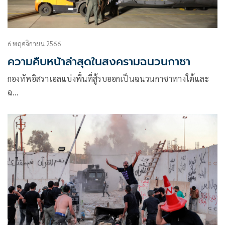
6 พฤศจิกายน 2566
ความคืบหน้าล่าสุดในสงครามฉนวนกาซา
กองทัพอิสราเอลแบ่งพื้นที่สู้รบออกเป็นฉนวนกาซาทางใต้และ
ฉ…