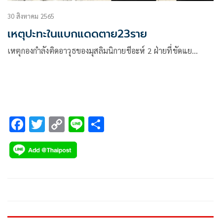
30 สิงหาคม 2565
เหตุปะทะในแบกแดดตาย23ราย
เหตุกองกำลังติดอาวุธของมุสลิมนิกายชีอะห์ 2 ฝ่ายที่ขัดแย…
F
T
C
Li
S
ac
wi
o
n
h
e
tt
p
e
ar
b
er
y
e
o
Li
o
n
k
k