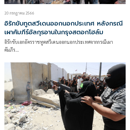
20 กรกฎาคม 2566
อิรักขับทูตสวีเดนออกนอกประเทศ หลังกรณี
เผาคัมภีร์อัลกุรอานในกรุงสตอกโฮล์ม
อิรักขับเอกอัครราชทูตสวีเดนออกนอกประเทศจากกรณีเผา
คัมภีร…