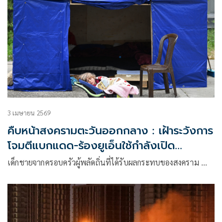
3 เมษายน 2569
คืบหน้าสงครามตะวันออกกลาง : เฝ้าระวังการ
โจมตีแบกแดด-ร้องยูเอ็นใช้กำลังเปิด
ช่องแคบ
เด็กชายจากครอบครัวผู้พลัดถิ่นที่ได้รับผลกระทบของสงคราม …