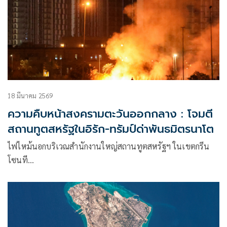
18 มีนาคม 2569
ความคืบหน้าสงครามตะวันออกกลาง : โจมตี
สถานทูตสหรัฐในอิรัก-ทรัมป์ด่าพันธมิตรนาโต
ไฟไหม้นอกบริเวณสำนักงานใหญ่สถานทูตสหรัฐฯ ในเขตกรีน
โซนที…