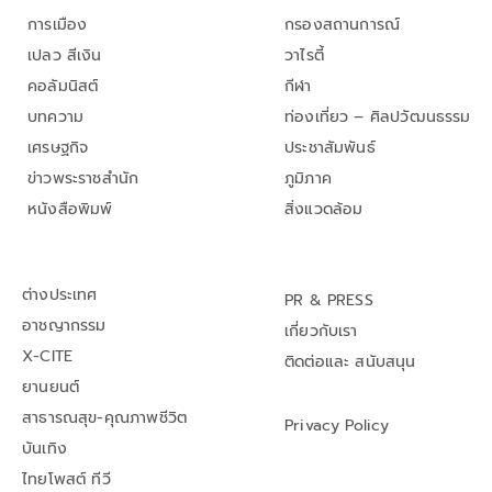
การเมือง
กรองสถานการณ์
เปลว สีเงิน
วาไรตี้
คอลัมนิสต์
กีฬา
บทความ
ท่องเที่ยว – ศิลปวัฒนธรรม
เศรษฐกิจ
ประชาสัมพันธ์
ข่าวพระราชสำนัก
ภูมิภาค
หนังสือพิมพ์
สิ่งแวดล้อม
ต่างประเทศ
PR & PRESS
อาชญากรรม
เกี่ยวกับเรา
X-CITE
ติดต่อและ สนับสนุน
ยานยนต์
สาธารณสุข-คุณภาพชีวิต
Privacy Policy
บันเทิง
ไทยโพสต์ ทีวี