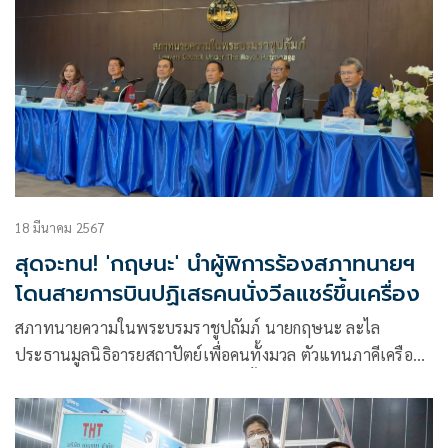
18 มีนาคม 2567
สุดจะทน! 'กฤษนะ' นำผู้พิการร้องสภาทนายฯ
โดนสายการบินปฏิเสธคนนั่งวีลแชร์ขึ้นเครื่อง
สภาทนายความในพระบรมราชูปถัมภ์ นายกฤษนะ ละไล
ประธานมูลนิธิอารยสถาปัตย์เพื่อคนทั้งมวล ตัวแทนภาคีเครือ
ข่ายขับเคลื่อนขนส่งมวลชนเพื่อคน ทั้งมวล ได้เดินทางมายื่น
หนังสือเพื่อขอให้สภาทนายความช่วยเหลือทางกฎหมาย กรณี
สายการบินต่างชาติแห่งหนึ่งปฏิเสธไม่ให้เดินทาง