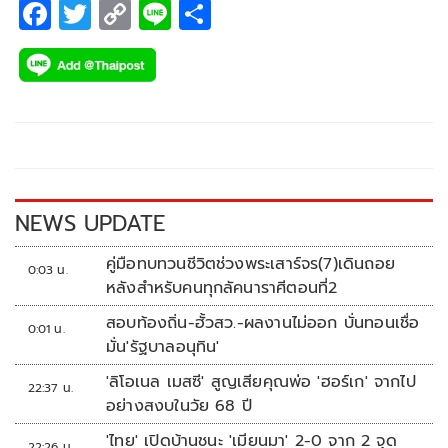
F
T
C
Li
S
ac
wi
o
n
h
e
tt
p
e
ar
b
er
y
e
o
Li
o
n
k
k
NEWS UPDATE
คู่มือทบทวนชีวิตช่วงพระเสาร์จร(7)เดินถอย
0:03 น.
หลังสำหรับคนทุกลัคนาราศีตอนที่2
สอบท้องถิ่น-ฮั้วสว.-ผลงานไม่ออก บั่นทอนเชื่อ
0:01 น.
มั่น'รัฐบาลอนุทิน'
'ลิโอเนล เมสซี' สูญเสียคุณพ่อ 'ฮอร์เก' จากไป
22:37 น.
อย่างสงบในวัย 68 ปี
'ไทย' เปิดบ้านชนะ 'เมียนมา' 2-0 จาก 2 จุด
22:26 น.