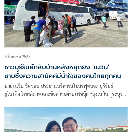
8 สิงหาคม 2568
ชาวบุรีรัมย์กลับบ้านหลังหยุดยิง 'เนวิน'
ซาบซึ้งความสามัคคีมีน้ำใจของคนไทยทุกคน
นายเนวิน ชิดชอบ ประธานบริหารสโมสรฟุตบอล​ บุรีรัมย์
ยูไนเต็ด โพสต์ภาพและข้อความผ่านเฟซบุ๊ก “ลุงเนวิน” ระบุว่า
กลับบ้าน ขอบคุณทหารทุกท่าน อุทิศชีวิต เสียสละเลือดเนื้อ
ปกป้องแผ่นดินไทย คุ้มครอง ดูแล รักษาบ้านให้พ่อแม่พี่น้องของ
เรา