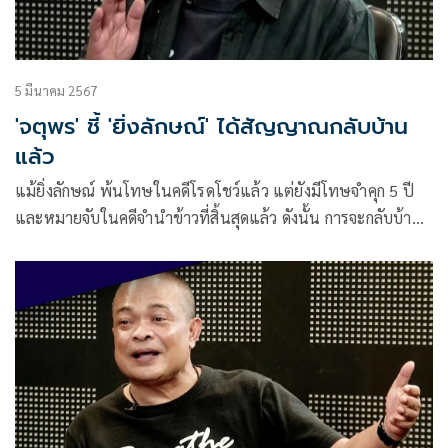
5 มีนาคม 2567
'จตุพร' ชี้ 'ยิ่งลักษณ์' ได้สัญญาณกลับบ้าน
แล้ว
แม้ยิ่งลักษณ์ พ้นโทษในคดีโรดโชว์แล้ว แต่ยังมีโทษจำคุก 5 ปี
และหมายจับในคดีจำนำข้าวที่สิ้นสุดแล้ว ดังนั้น การจะกลับบ้าน
เมื่อไ