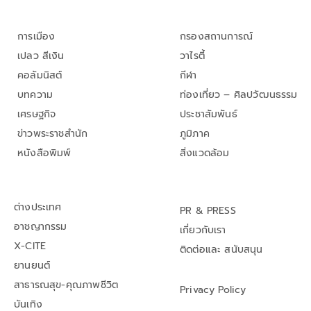
การเมือง
กรองสถานการณ์
เปลว สีเงิน
วาไรตี้
คอลัมนิสต์
กีฬา
บทความ
ท่องเที่ยว – ศิลปวัฒนธรรม
เศรษฐกิจ
ประชาสัมพันธ์
ข่าวพระราชสำนัก
ภูมิภาค
หนังสือพิมพ์
สิ่งแวดล้อม
ต่างประเทศ
PR & PRESS
อาชญากรรม
เกี่ยวกับเรา
X-CITE
ติดต่อและ สนับสนุน
ยานยนต์
สาธารณสุข-คุณภาพชีวิต
Privacy Policy
บันเทิง