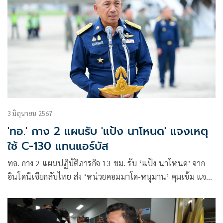
3 มิถุนายน 2567
'ทอ.' กาง 2 แผนรับ 'แป้ง นาโหนด' แจงเหตุ
ใช้ C-130 แทนแอร์บัส
ทอ. กาง 2 แผนปฏิบัติภารกิจ 13 ชม. รับ ‘แป้ง นาโหนด’ จาก
อินโดนีเซียกลับไทย ส่ง ‘หน่วยคอมมาโด-หนุมาน’ คุมเข้ม แจง
เหตุใช้ C-130 แทนแอร์บัส 320