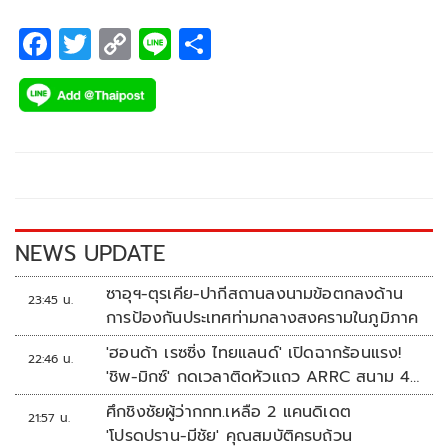
F
T
C
Li
S
ac
wi
o
n
h
e
tt
p
e
ar
b
er
y
e
o
Li
o
n
k
k
NEWS UPDATE
ซาอุฯ-ตุรเคีย-ปากีสถานลงนามข้อตกลงด้าน
23:45 น.
การป้องกันประเทศท่ามกลางสงครามในภูมิภาค
'ฮอนด้า เรซซิ่ง ไทยแลนด์' เปิดฉากร้อนแรง!
22:46 น.
'ชิพ-มิกซ์' กดเวลาติดหัวแถว ARRC สนาม 4
ที่มัลดาลิกา
ศึกชิงชัยผู้ว่ากกท.เหลือ 2 แคนดิเดต
21:57 น.
'โปรดปราน-มีชัย' คุณสมบัติครบถ้วน