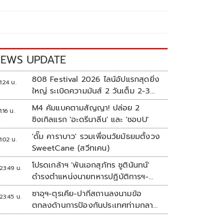
EWS UPDATE
808 Festival 2026 ไลน์อัปแรกสุดยิ่ง
1:24 น.
ใหญ่ ระเบิดความมันส์ 2 วันเต็ม 2-3
ต.ค.นี้
M4 คัมแบคตามสัญญา! ปล่อย 2
1:16 น.
ซิงเกิลแรก 'อะดรีนาลีน' และ 'ชอบU'
'ดั๊ม คาราบาว' รวมเพื่อนวัยมัธยมตั้งวง
1:02 น.
SweetCane (สวีทเคน)
โปรดเกล้าฯ 'พันเอกสุภัทร ชูตินันทน์'
23:49 น.
ดำรงตำแหน่งนายทหารปฏิบัติการฯ-
พระราชทานยศ 'พลตรี'
ซาอุฯ-ตุรเคีย-ปากีสถานลงนามข้อ
23:45 น.
ตกลงด้านการป้องกันประเทศท่ามกลาง