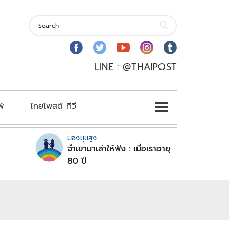
LINE : @THAIPOST
พ์
ไทยโพสต์ ทีวี
มองมุมสูง
จำเขามาเล่าให้ฟัง : เมื่อเราอายุ
80 ปี