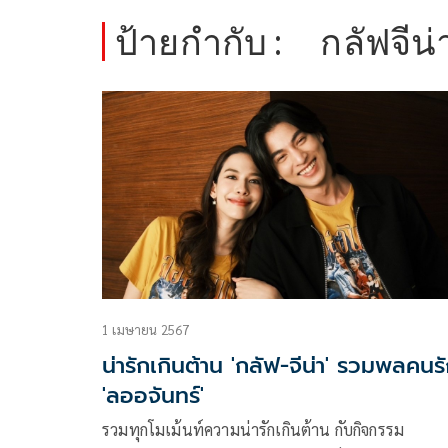
ป้ายกำกับ :
กลัฟจีน่
1 เมษายน 2567
น่ารักเกินต้าน 'กลัฟ-จีน่า' รวมพลคนรัก
'ลออจันทร์'
รวมทุกโมเม้นท์ความน่ารักเกินต้าน กับกิจกรรม