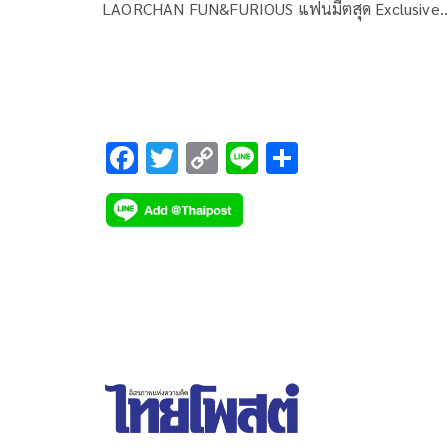
LAORCHAN FUN&FURIOUS แฟนมีตสุด Exclusive
สำหรับสาวกคนรัก ลออจันทร์ ละครชุด ดวงใจเทวพร
ซึ่งจัดขึ้นเมื่อวันก่อน ณ หอประชุมสวนกุหลาบรำลึก
โรงเรียนสวนกุหลาบวิทยาลัย
F
T
C
Li
S
ac
wi
o
n
h
e
tt
p
e
ar
b
er
y
e
o
Li
o
n
k
k