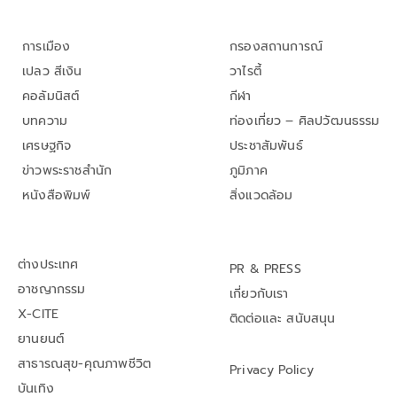
การเมือง
กรองสถานการณ์
เปลว สีเงิน
วาไรตี้
คอลัมนิสต์
กีฬา
บทความ
ท่องเที่ยว – ศิลปวัฒนธรรม
เศรษฐกิจ
ประชาสัมพันธ์
ข่าวพระราชสำนัก
ภูมิภาค
หนังสือพิมพ์
สิ่งแวดล้อม
ต่างประเทศ
PR & PRESS
อาชญากรรม
เกี่ยวกับเรา
X-CITE
ติดต่อและ สนับสนุน
ยานยนต์
สาธารณสุข-คุณภาพชีวิต
Privacy Policy
บันเทิง