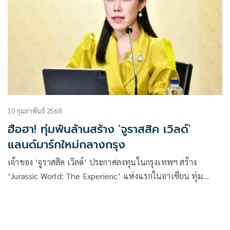
10 กุมภาพันธ์ 2568
ฮือฮา! ทุ่มพันล้านสร้าง 'จูราสสิค เวิลด์'
แลนด์มาร์กใหม่กลางกรุง
เจ้าของ ‘จูราสสิค เวิลด์’ ประกาศลงทุนในกรุงเทพฯ สร้าง
‘Jurassic World: The Experienc’ แห่งแรกในอาเซียน ทุ่ม
1,200 ล้าน หนุนท่องเที่ยวไทย ปั้นแลนด์มาร์กใหม่ใจกลางกรุง
‘บีโอไอ’ ไฟเขียวแล้ว