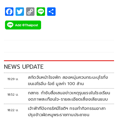
F
T
C
Li
S
ac
wi
o
n
h
e
tt
p
e
ar
b
er
y
e
o
Li
o
n
k
k
NEWS UPDATE
สกัดจับหน้าโรงพัก สองหนุ่มควบกระบะบุโรทั่ง
19:29 น.
ขนเฮโรอีน-ไอซ์ มูลค่า 100 ล้าน
กสทช. กำชับสื่อเสนอข่าวเหตุรุนแรงในโรงเรียน
18:52 น.
งดภาพสะเทือนใจ-รายละเอียดเสี่ยงเลียนแบบ
เจ้าฟ้าทีปังกรรัศมีโชติฯ ทรงทำกิจกรรมอาสา
18:22 น.
ปรุงข้าวผัดหมูพระราชทานประชาชน