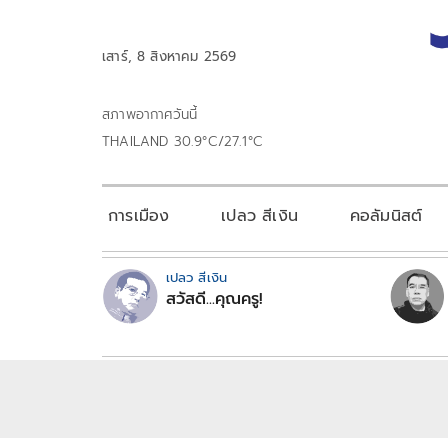
เสาร์, 8 สิงหาคม 2569
สภาพอากาศวันนี้
THAILAND 30.9°C/27.1°C
การเมือง
เปลว สีเงิน
คอลัมนิสต์
เปลว สีเงิน
สวัสดี...คุณครู!