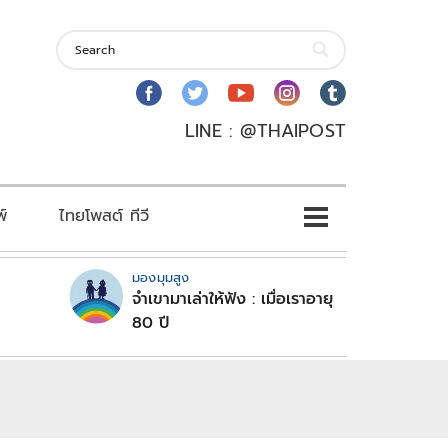
LINE : @THAIPOST
พ์
ไทยโพสต์ ทีวี
มองมุมสูง
จำเขามาเล่าให้ฟัง : เมื่อเราอายุ
80 ปี