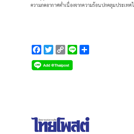
ความกดอากาศต่ำเนื่องจากความร้อนปกคลุมประเทศ
ตอนบน ลักษณะเช่
F
T
C
Li
S
ac
wi
o
n
h
e
tt
p
e
ar
b
er
y
e
o
Li
o
n
k
k