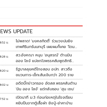
EWS UPDATE
ไม่พลาด! 'มงคลกิตติ์' ร่วมวงปมยิง
8:52 น.
เทพศิรินทร์นนทบุรี เผยผมก็เคย 'โดน
เล่น'
สว.อังคณา หนุน 'อนุสรณ์' ต้านมิน
8:28 น.
ออง ไลง์ แปลกใจพรรคส้มพูดสิทธิ
มนุษยชนแต่กลับเงียบ
รัฐบาลลุยคดีโกงสอบ อปท. สาวถึง
8:20 น.
ขบวนการ-เช็กเส้นเงินกว่า 200 ราย
อดีตบิ๊กข่าวกรอง อัดสส.พรรคส้มต้าน
8:02 น.
'มิน ออง ไลง์' แต่กลับชอบ 'ฮุน เซน'
เปิดนาที ม.3 ก่อนก่อเหตุในโรงเรียน
7:52 น.
หยิบปืนจากตู้เสื้อผ้า ยิงปู่-ย่าคาบ้าน