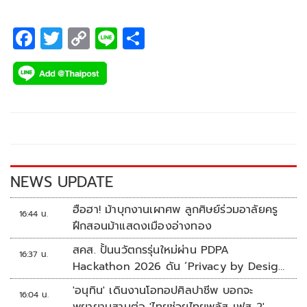
F
T
C
Li
S
ac
wi
o
n
h
e
tt
p
e
ar
b
er
y
e
o
Li
o
n
k
k
NEWS UPDATE
ฮือฮา! ม้าบุกงานเผาศพ ลูกศิษย์ร่วมอาลัยครู
16:44 น.
ฝึกสอนม้าแสดงเมืองอ่างทอง
สคส. ปั้นนวัตกรรุ่นใหม่ผ่าน PDPA
16:37 น.
Hackathon 2026 ดัน ‘Privacy by Design
for all’ สู่โซลูชันคุ้มครองข้อมูลส่วนบุคคลที่
'อนุทิน' เดินงานโอทอปศิลปาชีพ บอกจะ
16:04 น.
ใช้ได้จริง