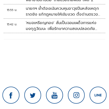
พยายามสานต่อ 'ไทยช่วยไทยพลัส เฟส 2'
นายกฯ ย้ำต้องเน้นควบคุมอาวุธปืนหลังเหตุก
15:55 น.
ราดยิง แก้กฎหมายให้เข้มงวด ตั้งด่านตรวจ
เพิ่ม
'หมอเหรียญทอง' ลั่นเป็นจอมเผด็จการแห่ง
15:42 น.
มงกุฎวัฒนะ เพื่อรักษาความสงบปลอดภัย
ภายในรพ.