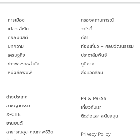
การเมือง
กรองสถานการณ์
เปลว สีเงิน
วาไรตี้
คอลัมนิสต์
กีฬา
บทความ
ท่องเที่ยว – ศิลปวัฒนธรรม
เศรษฐกิจ
ประชาสัมพันธ์
ข่าวพระราชสำนัก
ภูมิภาค
หนังสือพิมพ์
สิ่งแวดล้อม
ต่างประเทศ
PR & PRESS
อาชญากรรม
เกี่ยวกับเรา
X-CITE
ติดต่อและ สนับสนุน
ยานยนต์
สาธารณสุข-คุณภาพชีวิต
Privacy Policy