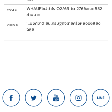
ไทย’
WHAUPโชว์กำไร Q2/69 โต 276%แตะ 532
20:14 น.
ล้านบาท
‘แบงก์ชาติ’ยันเศรษฐกิจไทยครึ่งหลังปี69ยัง
20:05 น.
ฉลุย