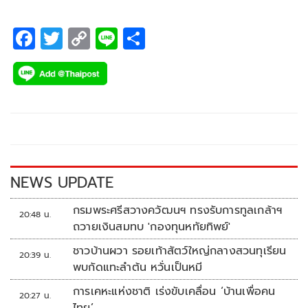
F
T
C
Li
S
ac
wi
o
n
h
e
tt
p
e
ar
b
er
y
e
o
Li
o
n
k
k
NEWS UPDATE
กรมพระศรีสวางควัฒนฯ ทรงรับการทูลเกล้าฯ
20:48 น.
ถวายเงินสมทบ 'กองทุนหทัยทิพย์'
ชาวบ้านผวา รอยเท้าสัตว์ใหญ่กลางสวนทุเรียน
20:39 น.
พบกัดแทะลำต้น หวั่นเป็นหมี
การเคหะแห่งชาติ เร่งขับเคลื่อน ‘บ้านเพื่อคน
20:27 น.