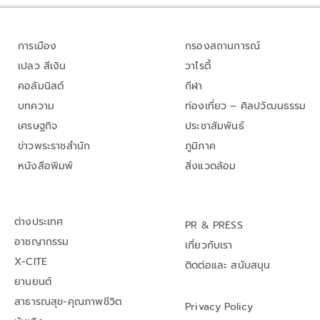
การเมือง
กรองสถานการณ์
เปลว สีเงิน
วาไรตี้
คอลัมนิสต์
กีฬา
บทความ
ท่องเที่ยว – ศิลปวัฒนธรรม
เศรษฐกิจ
ประชาสัมพันธ์
ข่าวพระราชสำนัก
ภูมิภาค
หนังสือพิมพ์
สิ่งแวดล้อม
ต่างประเทศ
PR & PRESS
อาชญากรรม
เกี่ยวกับเรา
X-CITE
ติดต่อและ สนับสนุน
ยานยนต์
สาธารณสุข-คุณภาพชีวิต
Privacy Policy