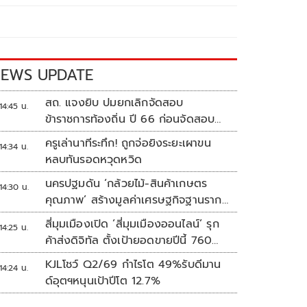
EWS UPDATE
สถ. แจงยิบ ปมยกเลิกจัดสอบ
14:45 น.
ข้าราชการท้องถิ่น ปี 66 ก่อนจัดสอบ
ใหม่ปี 68 รัดกุมโปร่งใส
ครูเล่านาทีระทึก! ถูกจ่อยิงระยะเผาขน
14:34 น.
หลบทันรอดหวุดหวิด
นครปฐมดัน ‘กล้วยไม้-สินค้าเกษตร
14:30 น.
คุณภาพ’ สร้างมูลค่าเศรษฐกิจฐานราก
ตั้งเป้าเงินสะพัด 10 ล้านบาท
สี่มุมเมืองเปิด ‘สี่มุมเมืองออนไลน์’ รุก
14:25 น.
ค้าส่งดิจิทัล ตั้งเป้ายอดขายปีนี้ 760
ล้านบาท
KJLโชว์ Q2/69 กำไรโต 49%รับดีมาน
14:24 น.
ด์อุตฯหนุนเป้าปีโต 12.7%