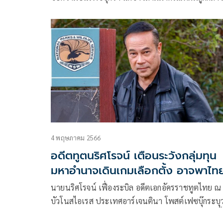
เรื่อง #ตั๋วปารีส
4 พฤษภาคม 2566
อดีตทูตนริศโรจน์ เตือนระวังกลุ่มทุน
มหาอำนาจเดินเกมเลือกตั้ง อาจพาไท
ย้อนรอยยุคสงครามเย็น
นายนริศโรจน์ เฟื่องระบิล อดีตเอกอัครราชทูตไทย ณ 
บัวโนสไอเรส ประเทศอาร์เจนตินา โพสต์เฟซบุ๊กระบุว
ฟิลิปปินส์ ได้ลูกอดีตปธน.มาร์กอส มาเป็นผู้นำ ตอนนี้