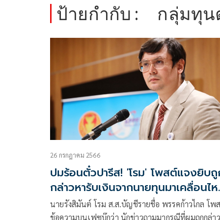
ป้ายกำกับ :
กลุ่มทุน
26 กรกฎาคม 2566
ปมร้อนตั๋วปารีส! 'โรม' โพสต์แจงยิบถู
กล่าวหารับเงินจากนายทุนมาเคลื่อนไห
แก้ ม.112
นายรังสิมันต์ โรม ส.ส.บัญชีรายชื่อ พรรคก้าวไกล โพส
ข้อความบนเฟซบุ๊กว่า นักข่าวถามมากรณีที่ผมถูกกล่า