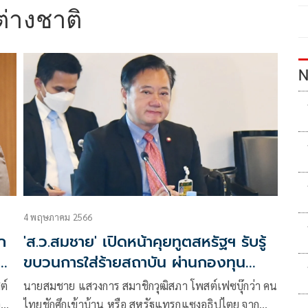
ต่างชาติ
N
4 พฤษภาคม 2566
ก
'ส.ว.สมชาย' เปิดหน้าคุยทูตสหรัฐฯ รับรู้
ว
ขบวนการใส่ร้ายสถาบัน ผ่านกองทุน
NED
ต์
นายสมชาย แสวงการ สมาชิกวุฒิสภา โพสต์เฟซบุ๊กว่า คน
วหา
ไทยชักศึกเข้าบ้าน หรือ สหรัฐแทรกแซงอธิปไตย จาก