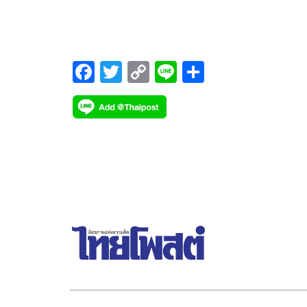
ฟิลิปปินส์เปลี่ยนไปซบชาติมหาอำนาจเดิมที่เคยยึดค
ฟิลิปปินส์เต็มที่
F
T
C
Li
S
ac
wi
o
n
h
e
tt
p
e
ar
b
er
y
e
o
Li
o
n
k
k