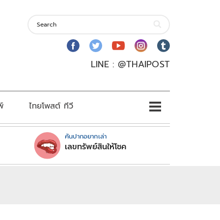
LINE : @THAIPOST
พ์
ไทยโพสต์ ทีวี
คันปากอยากเล่า
เลขทรัพย์สินให้โชค