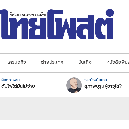
เศรษฐกิจ
ต่างประเทศ
บันเทิง
หนังสือพิม
ผักกาดหอม
วิสามัญบันเทิง
ดับไฟใต้มันไม่ง่าย
สุภาพบุรุษผู้อาวุโส?