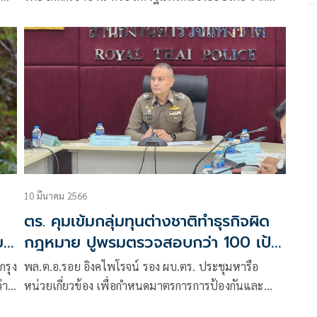
เอกสารที่คนไทยกลุ่มหนึ่งอ้างกล่าวหาให้ร้ายประเทศไทย
10 มีนาคม 2566
ตร. คุมเข้มกลุ่มทุนต่างชาติทำธุรกิจผิด
ย
กฎหมาย ปูพรมตรวจสอบกว่า 100 เป้า
หมาย
กรุง
พล.ต.อ.รอย อิงคไพโรจน์ รอง ผบ.ตร. ประชุมหารือ
่า
หน่วยเกี่ยวข้อง เพื่อกำหนดมาตรการการป้องกันและ
แก้ไขปัญหากลุ่มทุนต่างชาติเข้ามายึดประกอบธุรกิจโดย