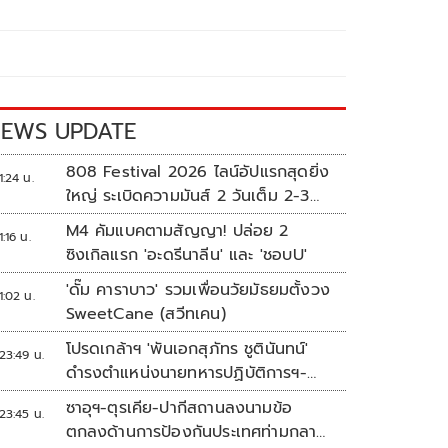
EWS UPDATE
808 Festival 2026 ไลน์อัปแรกสุดยิ่ง
1:24 น.
ใหญ่ ระเบิดความมันส์ 2 วันเต็ม 2-3
ต.ค.นี้
M4 คัมแบคตามสัญญา! ปล่อย 2
1:16 น.
ซิงเกิลแรก 'อะดรีนาลีน' และ 'ชอบU'
'ดั๊ม คาราบาว' รวมเพื่อนวัยมัธยมตั้งวง
1:02 น.
SweetCane (สวีทเคน)
โปรดเกล้าฯ 'พันเอกสุภัทร ชูตินันทน์'
23:49 น.
ดำรงตำแหน่งนายทหารปฏิบัติการฯ-
พระราชทานยศ 'พลตรี'
ซาอุฯ-ตุรเคีย-ปากีสถานลงนามข้อ
23:45 น.
ตกลงด้านการป้องกันประเทศท่ามกลาง