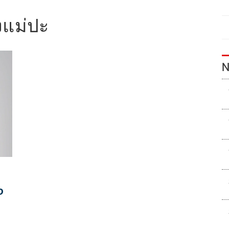
งแม่ปะ
N
ง