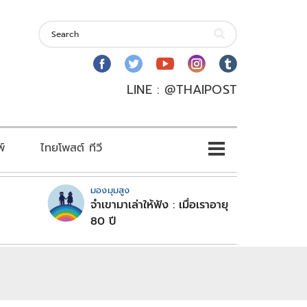
LINE : @THAIPOST
พ์
ไทยโพสต์ ทีวี
มองมุมสูง
จำเขามาเล่าให้ฟัง : เมื่อเราอายุ
80 ปี