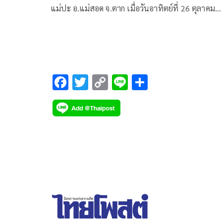
แม่ปะ อ.แม่สอด จ.ตาก เมื่อวันอาทิตย์ที่ 26 ตุลาคม
2568 ที่ผ่านมา
F
T
C
Li
S
ac
wi
o
n
h
e
tt
p
e
ar
b
er
y
e
o
Li
o
n
k
k