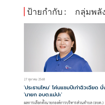
ป้ายกำกับ :
กลุ่มพลั
27 ตุลาคม 2568
'ประธานไหม' โค่นแชมป์เก่าฉิวเฉียด นั่
'นายก อบต.แม่ปะ'
ผลการเลือกตั้งนายกองค์การบริหารส่วนตำบล (อบต.)