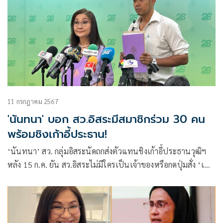
11 กรกฎาคม 2567
'นันทนา' บอก สว.อิสระมีสมาชิกร่วม 30 คน
พร้อมชิงเก้าอี้ประธาน!
‘นันทนา’ สว. กลุ่มอิสระนัดถกส่งตัวแทนชิงเก้าอี้ประธานวุฒิฯ
หลัง 15 ก.ค. ยัน สว.อิสระไม่มีใครเป็นเจ้าของหรือกดปุ่มสั่ง ‘เทว
ฤทธิ์’ วอน สว.เสียงส่วนใหญ่รับฟังเสียงส่วนน้อยตามกลไก
ประชาธิปไตย