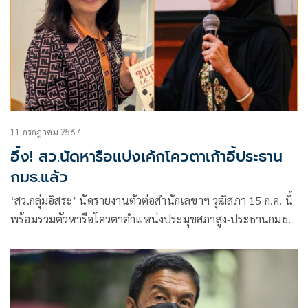
11 กรกฎาคม 2567
อึ้ง! สว.นัดหารือแบ่งเค้กโควตาเก้าอี้ประธาน
กมธ.แล้ว
‘สว.กลุ่มอิสระ’ นัดรายงานตัวต่อสำนักเลขาฯ วุฒิสภา 15 ก.ค. นี้
พร้อมรวมตัวหารือโควตาตำแหน่งประมุขสภาสูง-ประธานกมธ.