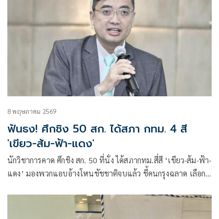
8 พฤษภาคม 2569
ฟันธง! ศึกชิง 50 สก. ได้สภา กทม. 4 สี
'เขียว-ส้ม-ฟ้า-แดง'
นักวิชาการคาด ศึกชิง สก. 50 ที่นั่ง ได้สภากทม.สี่สี ‘เขียว-ส้ม-ฟ้า-
แดง’ มองพวกแอบอ้างโหนชัชชาติจบแล้ว ชี้คนกรุงฉลาด เลือกผู้
ว่าฯ เมืองหลวง ต่างจากสนามการเมืองระดับชาติ