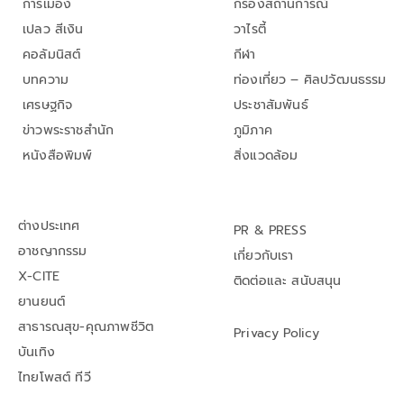
การเมือง
กรองสถานการณ์
เปลว สีเงิน
วาไรตี้
คอลัมนิสต์
กีฬา
บทความ
ท่องเที่ยว – ศิลปวัฒนธรรม
เศรษฐกิจ
ประชาสัมพันธ์
ข่าวพระราชสำนัก
ภูมิภาค
หนังสือพิมพ์
สิ่งแวดล้อม
ต่างประเทศ
PR & PRESS
อาชญากรรม
เกี่ยวกับเรา
X-CITE
ติดต่อและ สนับสนุน
ยานยนต์
สาธารณสุข-คุณภาพชีวิต
Privacy Policy
บันเทิง
ไทยโพสต์ ทีวี