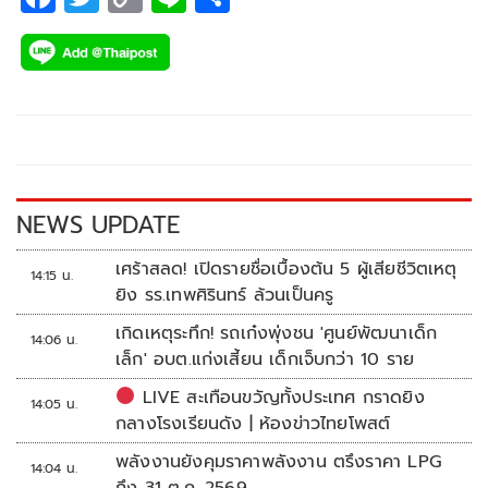
ac
wi
o
n
h
e
tt
p
e
ar
b
er
y
e
o
Li
o
n
k
k
NEWS UPDATE
เศร้าสลด! เปิดรายชื่อเบื้องต้น 5 ผู้เสียชีวิตเหตุ
14:15 น.
ยิง รร.เทพศิรินทร์ ล้วนเป็นครู
เกิดเหตุระทึก! รถเก๋งพุ่งชน 'ศูนย์พัฒนาเด็ก
14:06 น.
เล็ก' อบต.แก่งเสี้ยน เด็กเจ็บกว่า 10 ราย
LIVE สะเทือนขวัญทั้งประเทศ กราดยิง
14:05 น.
กลางโรงเรียนดัง | ห้องข่าวไทยโพสต์
พลังงานยังคุมราคาพลังงาน ตรึงราคา LPG
14:04 น.
ถึง 31 ต.ค. 2569